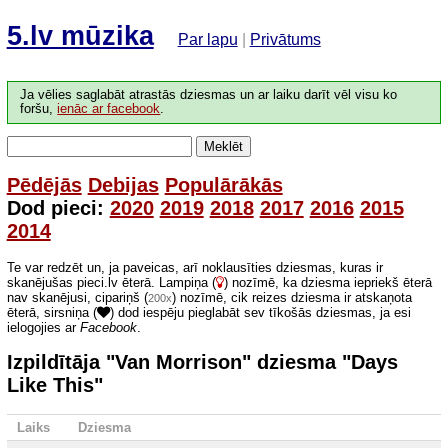
5.lv mūzika
Par lapu
|
Privātums
Ja vēlies saglabāt atrastās dziesmas un ar laiku darīt vēl visu ko
foršu,
ienāc ar facebook
.
Meklēt
Pēdējās
Debijas
Populārākās
Dod pieci:
2020
2019
2018
2017
2016
2015
2014
Te var redzēt un, ja paveicas, arī noklausīties dziesmas, kuras ir
skanējušas pieci.lv ēterā. Lampiņa (
) nozīmē, ka dziesma iepriekš ēterā
nav skanējusi, cipariņš (
) nozīmē, cik reizes dziesma ir atskaņota
200x
ēterā, sirsniņa (
) dod iespēju pieglabāt sev tīkošās dziesmas, ja esi
ielogojies ar
Facebook
.
Izpildītāja "Van Morrison" dziesma "Days
Like This"
Laiks
Dziesma