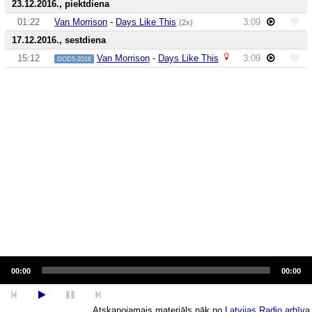
23.12.2016., piektdiena
01:22
Van Morrison
-
Days Like This
3:09
(2x)
17.12.2016., sestdiena
15:12
Van Morrison
-
Days Like This
3:09
DOD5-2016
Audio
Player
00:00
00:00
Atskaņojamais materiāls nāk no
Latvijas Radio arhīva