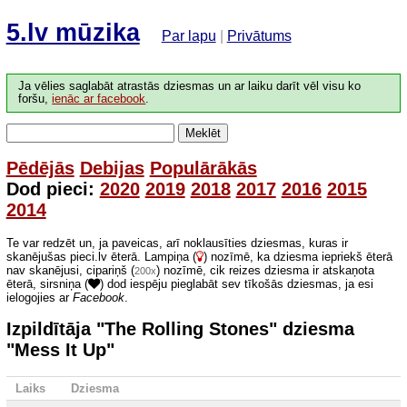
5.lv mūzika
Par lapu
|
Privātums
Ja vēlies saglabāt atrastās dziesmas un ar laiku darīt vēl visu ko
foršu,
ienāc ar facebook
.
Meklēt
Pēdējās
Debijas
Populārākās
Dod pieci:
2020
2019
2018
2017
2016
2015
2014
Te var redzēt un, ja paveicas, arī noklausīties dziesmas, kuras ir
skanējušas pieci.lv ēterā. Lampiņa (
) nozīmē, ka dziesma iepriekš ēterā
nav skanējusi, cipariņš (
) nozīmē, cik reizes dziesma ir atskaņota
200x
ēterā, sirsniņa (
) dod iespēju pieglabāt sev tīkošās dziesmas, ja esi
ielogojies ar
Facebook
.
Izpildītāja "The Rolling Stones" dziesma
"Mess It Up"
Laiks
Dziesma