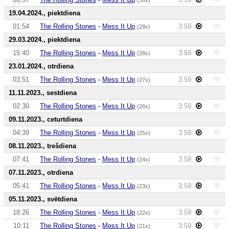
19.04.2024., piektdiena
01:54
The Rolling Stones
-
Mess It Up
3:59
(29x)
29.03.2024., piektdiena
15:40
The Rolling Stones
-
Mess It Up
3:59
(28x)
23.01.2024., otrdiena
03:51
The Rolling Stones
-
Mess It Up
3:59
(27x)
11.11.2023., sestdiena
02:30
The Rolling Stones
-
Mess It Up
3:59
(26x)
09.11.2023., ceturtdiena
04:39
The Rolling Stones
-
Mess It Up
3:59
(25x)
08.11.2023., trešdiena
07:41
The Rolling Stones
-
Mess It Up
3:59
(24x)
07.11.2023., otrdiena
05:41
The Rolling Stones
-
Mess It Up
3:59
(23x)
05.11.2023., svētdiena
18:26
The Rolling Stones
-
Mess It Up
3:59
(22x)
10:11
The Rolling Stones
-
Mess It Up
3:59
(21x)