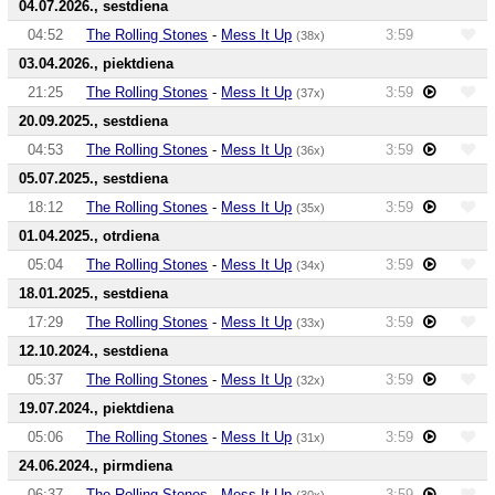
04.07.2026., sestdiena
04:52
The Rolling Stones
-
Mess It Up
3:59
(38x)
03.04.2026., piektdiena
21:25
The Rolling Stones
-
Mess It Up
3:59
(37x)
20.09.2025., sestdiena
04:53
The Rolling Stones
-
Mess It Up
3:59
(36x)
05.07.2025., sestdiena
18:12
The Rolling Stones
-
Mess It Up
3:59
(35x)
01.04.2025., otrdiena
05:04
The Rolling Stones
-
Mess It Up
3:59
(34x)
18.01.2025., sestdiena
17:29
The Rolling Stones
-
Mess It Up
3:59
(33x)
12.10.2024., sestdiena
05:37
The Rolling Stones
-
Mess It Up
3:59
(32x)
19.07.2024., piektdiena
05:06
The Rolling Stones
-
Mess It Up
3:59
(31x)
24.06.2024., pirmdiena
06:37
The Rolling Stones
-
Mess It Up
3:59
(30x)