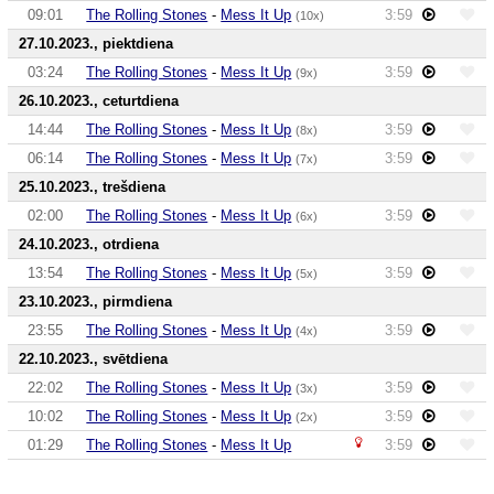
09:01
The Rolling Stones
-
Mess It Up
3:59
(10x)
27.10.2023., piektdiena
03:24
The Rolling Stones
-
Mess It Up
3:59
(9x)
26.10.2023., ceturtdiena
14:44
The Rolling Stones
-
Mess It Up
3:59
(8x)
06:14
The Rolling Stones
-
Mess It Up
3:59
(7x)
25.10.2023., trešdiena
02:00
The Rolling Stones
-
Mess It Up
3:59
(6x)
24.10.2023., otrdiena
13:54
The Rolling Stones
-
Mess It Up
3:59
(5x)
23.10.2023., pirmdiena
23:55
The Rolling Stones
-
Mess It Up
3:59
(4x)
22.10.2023., svētdiena
22:02
The Rolling Stones
-
Mess It Up
3:59
(3x)
10:02
The Rolling Stones
-
Mess It Up
3:59
(2x)
01:29
The Rolling Stones
-
Mess It Up
3:59