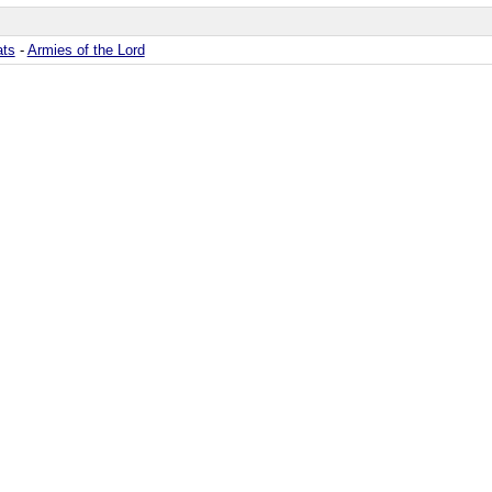
ats
-
Armies of the Lord