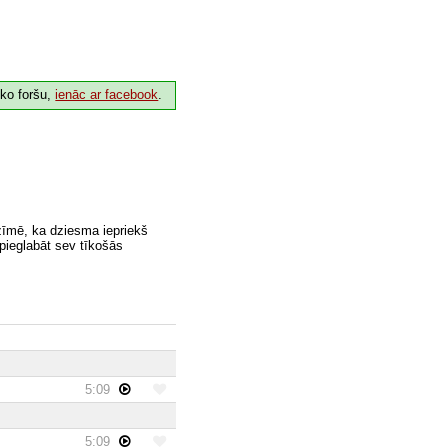
 ko foršu,
ienāc ar facebook
.
zīmē, ka dziesma iepriekš
 pieglabāt sev tīkošās
5:09
5:09