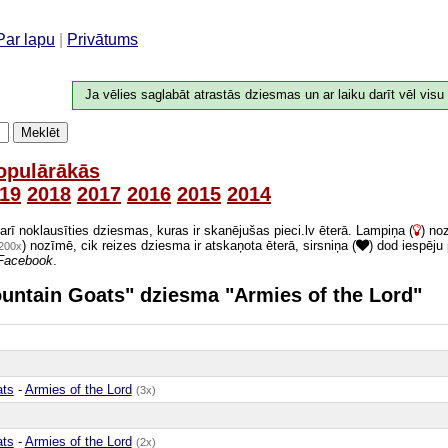
Par lapu
|
Privātums
Ja vēlies saglabāt atrastās dziesmas un ar laiku darīt vēl visu
Meklēt
opulārākās
19
2018
2017
2016
2015
2014
 arī noklausīties dziesmas, kuras ir skanējušas pieci.lv ēterā. Lampiņa (
) no
) nozīmē, cik reizes dziesma ir atskaņota ēterā, sirsniņa (
) dod iespēju
200x
Facebook
.
Mountain Goats" dziesma "Armies of the Lord"
ats
-
Armies of the Lord
(3x)
ats
-
Armies of the Lord
(2x)