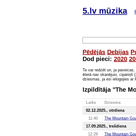
5.lv mūzika
Pēdējās
Debijas
P
Dod pieci:
2020
20
Te var redzēt un, ja paveicas,
ēterā nav skanējusi, cipariņš (
dziesmas, ja esi ielogojies ar
Izpildītāja "The 
Laiks
Dziesma
02.12.2025., otrdiena
11:40
The Mountain Go
17.09.2025., trešdiena
12:29
The Mountain Go