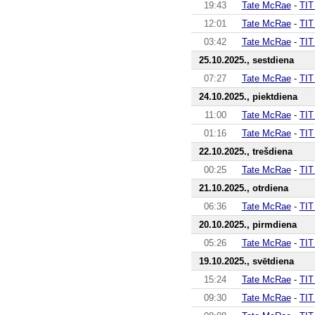
19:43
Tate McRae
-
TIT
12:01
Tate McRae
-
TIT
03:42
Tate McRae
-
TIT
25.10.2025., sestdiena
07:27
Tate McRae
-
TIT
24.10.2025., piektdiena
11:00
Tate McRae
-
TIT
01:16
Tate McRae
-
TIT
22.10.2025., trešdiena
00:25
Tate McRae
-
TIT
21.10.2025., otrdiena
06:36
Tate McRae
-
TIT
20.10.2025., pirmdiena
05:26
Tate McRae
-
TIT
19.10.2025., svētdiena
15:24
Tate McRae
-
TIT
09:30
Tate McRae
-
TIT