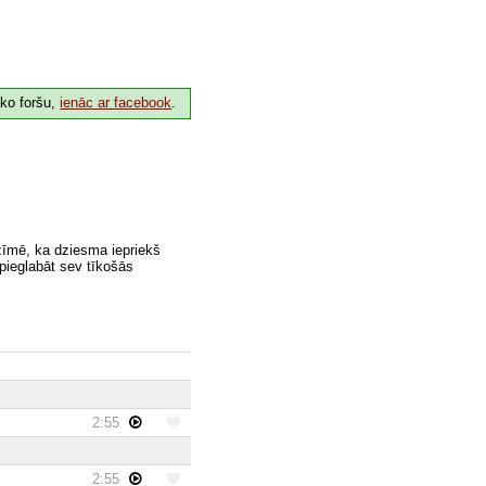
 ko foršu,
ienāc ar facebook
.
zīmē, ka dziesma iepriekš
 pieglabāt sev tīkošās
2:55
2:55