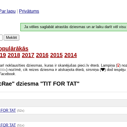
Par lapu
|
Privātums
Ja vēlies saglabāt atrastās dziesmas un ar laiku darīt vēl visu
Meklēt
opulārākās
19
2018
2017
2016
2015
2014
 arī noklausīties dziesmas, kuras ir skanējušas pieci.lv ēterā. Lampiņa (
) no
) nozīmē, cik reizes dziesma ir atskaņota ēterā, sirsniņa (
) dod iespēju
200x
Facebook
.
 McRae" dziesma "TIT FOR TAT"
 FOR TAT
(52x)
 FOR TAT
(51x)