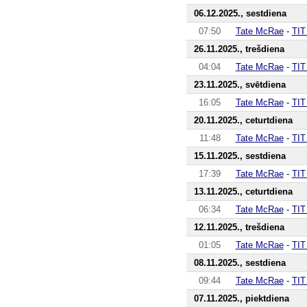
06.12.2025., sestdiena
07:50
Tate McRae
-
TIT
26.11.2025., trešdiena
04:04
Tate McRae
-
TIT
23.11.2025., svētdiena
16:05
Tate McRae
-
TIT
20.11.2025., ceturtdiena
11:48
Tate McRae
-
TIT
15.11.2025., sestdiena
17:39
Tate McRae
-
TIT
13.11.2025., ceturtdiena
06:34
Tate McRae
-
TIT
12.11.2025., trešdiena
01:05
Tate McRae
-
TIT
08.11.2025., sestdiena
09:44
Tate McRae
-
TIT
07.11.2025., piektdiena