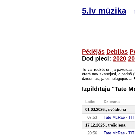
5.lv mūzika
Pēdējās
Debijas
P
Dod pieci:
2020
20
Te var redzēt un, ja paveicas,
ēterā nav skanējusi, cipariņš (
dziesmas, ja esi ielogojies ar
Izpildītāja "Tate
Laiks
Dziesma
01.03.2026., svētdiena
07:53
Tate McRae
-
TIT
17.12.2025., trešdiena
20:56
Tate McRae
-
TIT