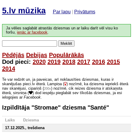
5.lv mūzika
Par lapu
|
Privātums
Ja vēlies saglabāt atrastās dziesmas un ar laiku darīt vēl visu ko
foršu,
ienāc ar facebook
.
Meklēt
Pēdējās
Debijas
Populārākās
Dod pieci:
2020
2019
2018
2017
2016
2015
2014
Te var redzēt un, ja paveicas, arī noklausīties dziesmas, kuras ir
skanējušas pieci.lv ēterā. Lampiņa (
) nozīmē, ka dziesma iepriekš ēterā
nav skanējusi, cipariņš (
) nozīmē, cik reizes dziesma ir atskaņota
200x
ēterā, sirsniņa (
) dod iespēju pieglabāt sev tīkošās dziesmas, ja esi
ielogojies ar
Facebook
.
Izpildītāja "Stromae" dziesma "Santé"
Laiks
Dziesma
17.12.2025., trešdiena