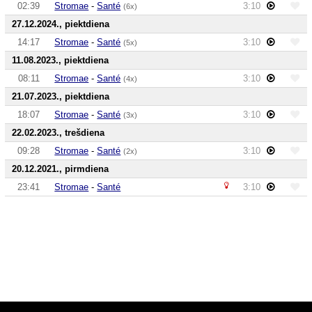
02:39
Stromae
-
Santé
3:10
(6x)
27.12.2024., piektdiena
14:17
Stromae
-
Santé
3:10
(5x)
11.08.2023., piektdiena
08:11
Stromae
-
Santé
3:10
(4x)
21.07.2023., piektdiena
18:07
Stromae
-
Santé
3:10
(3x)
22.02.2023., trešdiena
09:28
Stromae
-
Santé
3:10
(2x)
20.12.2021., pirmdiena
23:41
Stromae
-
Santé
3:10
Audio