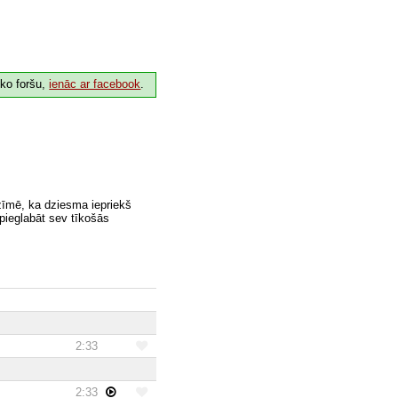
 ko foršu,
ienāc ar facebook
.
zīmē, ka dziesma iepriekš
 pieglabāt sev tīkošās
2:33
2:33