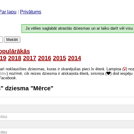
Par lapu
|
Privātums
Ja vēlies saglabāt atrastās dziesmas un ar laiku darīt vēl visu
Meklēt
opulārākās
19
2018
2017
2016
2015
2014
 arī noklausīties dziesmas, kuras ir skanējušas pieci.lv ēterā. Lampiņa (
) no
) nozīmē, cik reizes dziesma ir atskaņota ēterā, sirsniņa (
) dod iespēju
200x
Facebook
.
ns" dziesma "Mērce"
101x)
100x)