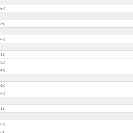
69x)
68x)
67x)
66x)
65x)
64x)
63x)
62x)
61x)
60x)
59x)