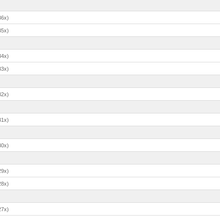
36x)
35x)
34x)
33x)
32x)
31x)
30x)
29x)
28x)
27x)