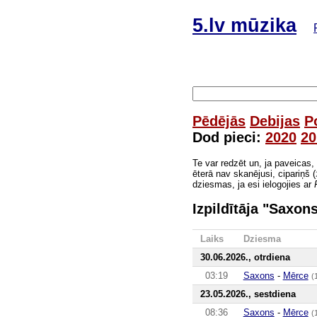
5.lv mūzika
Pēdējās
Debijas
P
Dod pieci:
2020
20
Te var redzēt un, ja paveicas,
ēterā nav skanējusi, cipariņš (
dziesmas, ja esi ielogojies ar
Izpildītāja "Saxo
Laiks
Dziesma
30.06.2026., otrdiena
03:19
Saxons
-
Mērce
(
23.05.2026., sestdiena
08:36
Saxons
-
Mērce
(