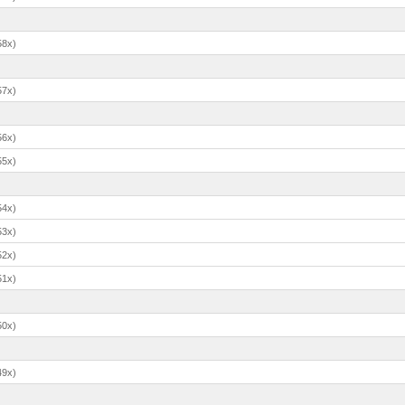
58x)
57x)
56x)
55x)
54x)
53x)
52x)
51x)
50x)
49x)