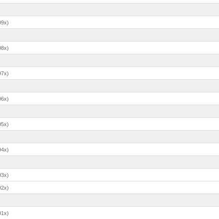
99x)
98x)
97x)
96x)
95x)
94x)
93x)
92x)
91x)