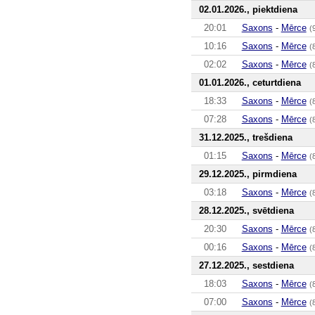
02.01.2026., piektdiena
20:01
Saxons
-
Mērce
(
10:16
Saxons
-
Mērce
(
02:02
Saxons
-
Mērce
(
01.01.2026., ceturtdiena
18:33
Saxons
-
Mērce
(
07:28
Saxons
-
Mērce
(
31.12.2025., trešdiena
01:15
Saxons
-
Mērce
(
29.12.2025., pirmdiena
03:18
Saxons
-
Mērce
(
28.12.2025., svētdiena
20:30
Saxons
-
Mērce
(
00:16
Saxons
-
Mērce
(
27.12.2025., sestdiena
18:03
Saxons
-
Mērce
(
07:00
Saxons
-
Mērce
(