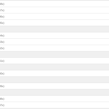
48x)
47x)
46x)
45x)
44x)
43x)
42x)
41x)
40x)
39x)
38x)
37x)