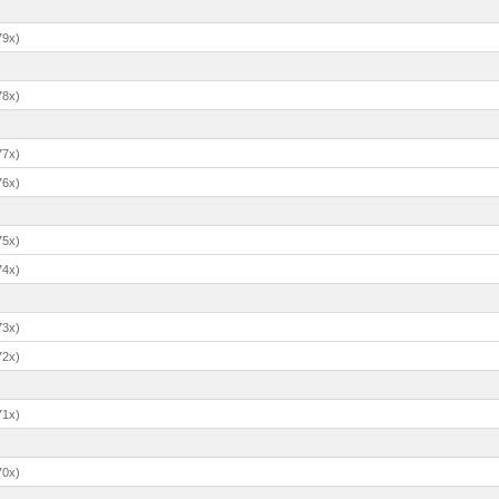
79x)
78x)
77x)
76x)
75x)
74x)
73x)
72x)
71x)
70x)