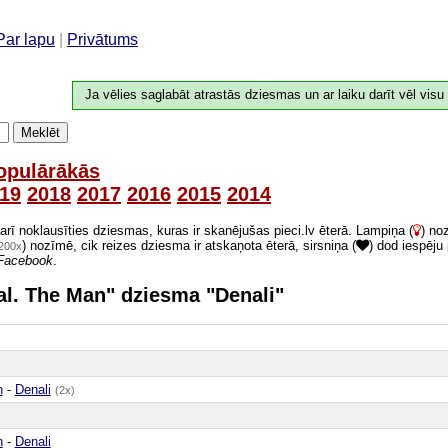
Par lapu
|
Privātums
Ja vēlies saglabāt atrastās dziesmas un ar laiku darīt vēl visu
Meklēt
opulārākās
19
2018
2017
2016
2015
2014
 arī noklausīties dziesmas, kuras ir skanējušas pieci.lv ēterā. Lampiņa (
) no
) nozīmē, cik reizes dziesma ir atskaņota ēterā, sirsniņa (
) dod iespēju
200x
Facebook
.
gal. The Man" dziesma "Denali"
n
-
Denali
(2x)
n
-
Denali