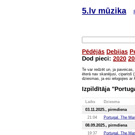
5.lv mūzika
Pēdējās
Debijas
P
Dod pieci:
2020
20
Te var redzēt un, ja paveicas,
ēterā nav skanējusi, cipariņš (
dziesmas, ja esi ielogojies ar
Izpildītāja "Portu
Laiks
Dziesma
03.11.2025., pirmdiena
21:04
Portugal. The Ma
08.09.2025., pirmdiena
19:37
Portugal. The Ma