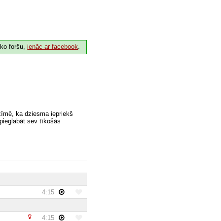
 ko foršu,
ienāc ar facebook
.
zīmē, ka dziesma iepriekš
 pieglabāt sev tīkošās
4:15
4:15