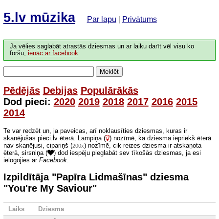
5.lv mūzika
Par lapu
|
Privātums
Ja vēlies saglabāt atrastās dziesmas un ar laiku darīt vēl visu ko
foršu,
ienāc ar facebook
.
Meklēt
Pēdējās
Debijas
Populārākās
Dod pieci:
2020
2019
2018
2017
2016
2015
2014
Te var redzēt un, ja paveicas, arī noklausīties dziesmas, kuras ir
skanējušas pieci.lv ēterā. Lampiņa (
) nozīmē, ka dziesma iepriekš ēterā
nav skanējusi, cipariņš (
) nozīmē, cik reizes dziesma ir atskaņota
200x
ēterā, sirsniņa (
) dod iespēju pieglabāt sev tīkošās dziesmas, ja esi
ielogojies ar
Facebook
.
Izpildītāja "Papīra Lidmašīnas" dziesma
"You're My Saviour"
Laiks
Dziesma