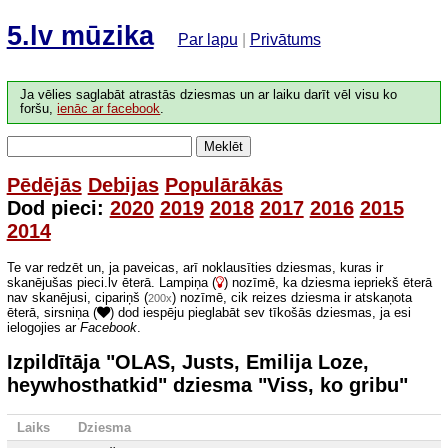
5.lv mūzika
Par lapu
|
Privātums
Ja vēlies saglabāt atrastās dziesmas un ar laiku darīt vēl visu ko
foršu,
ienāc ar facebook
.
Meklēt
Pēdējās
Debijas
Populārākās
Dod pieci:
2020
2019
2018
2017
2016
2015
2014
Te var redzēt un, ja paveicas, arī noklausīties dziesmas, kuras ir
skanējušas pieci.lv ēterā. Lampiņa (
) nozīmē, ka dziesma iepriekš ēterā
nav skanējusi, cipariņš (
) nozīmē, cik reizes dziesma ir atskaņota
200x
ēterā, sirsniņa (
) dod iespēju pieglabāt sev tīkošās dziesmas, ja esi
ielogojies ar
Facebook
.
Izpildītāja "OLAS, Justs, Emilija Loze,
heywhosthatkid" dziesma "Viss, ko gribu"
Laiks
Dziesma