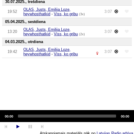
30.07.2025., trešdiena
OLAS, Justs, Emilija Loze,
19:52
3:07
heywhosthatkid
-
Viss, ko gribu
(3x)
05.04.2025., sestdiena
OLAS, Justs, Emilija Loze,
13:20
3:07
heywhosthatkid
-
Viss, ko gribu
(2x)
04.03.2025., otrdiena
OLAS, Justs, Emilija Loze,
19:42
3:07
heywhosthatkid
-
Viss, ko gribu
Audio
Player
00:00
00:00
Atskaņojamais materiāls nāk no
Latvijas Radio arhīva