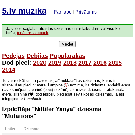
5.lv mūzika
Par lapu
|
Privātums
Ja vēlies saglabāt atrastās dziesmas un ar laiku darīt vēl visu ko
foršu,
ienāc ar facebook
.
Meklēt
Pēdējās
Debijas
Populārākās
Dod pieci:
2020
2019
2018
2017
2016
2015
2014
Te var redzēt un, ja paveicas, arī noklausīties dziesmas, kuras ir
skanējušas pieci.lv ēterā. Lampiņa (
) nozīmē, ka dziesma iepriekš ēterā
nav skanējusi, cipariņš (
) nozīmē, cik reizes dziesma ir atskaņota
200x
ēterā, sirsniņa (
) dod iespēju pieglabāt sev tīkošās dziesmas, ja esi
ielogojies ar
Facebook
.
Izpildītāja "Nilüfer Yanya" dziesma
"Mutations"
Laiks
Dziesma