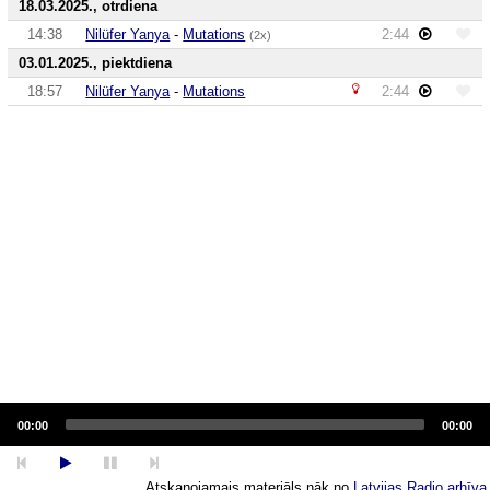
18.03.2025., otrdiena
14:38
Nilüfer Yanya
-
Mutations
2:44
(2x)
03.01.2025., piektdiena
18:57
Nilüfer Yanya
-
Mutations
2:44
Audio
Player
00:00
00:00
Atskaņojamais materiāls nāk no
Latvijas Radio arhīva