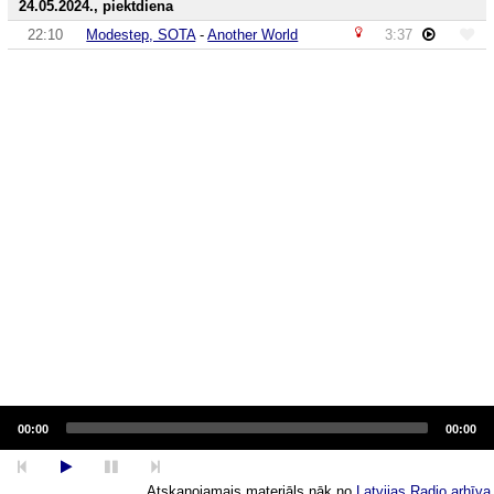
24.05.2024., piektdiena
22:10
Modestep, SOTA
-
Another World
3:37
Audio
Player
00:00
00:00
Atskaņojamais materiāls nāk no
Latvijas Radio arhīva