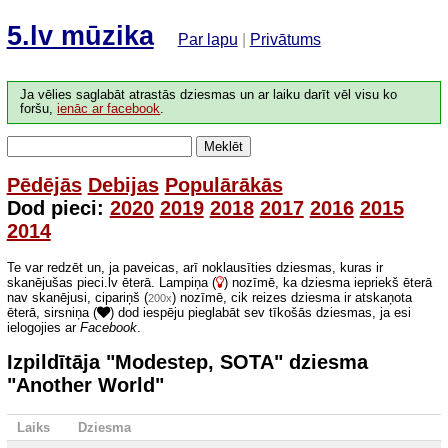
5.lv mūzika
Par lapu
|
Privātums
Ja vēlies saglabāt atrastās dziesmas un ar laiku darīt vēl visu ko
foršu,
ienāc ar facebook
.
Meklēt
Pēdējās
Debijas
Populārākās
Dod pieci:
2020
2019
2018
2017
2016
2015
2014
Te var redzēt un, ja paveicas, arī noklausīties dziesmas, kuras ir
skanējušas pieci.lv ēterā. Lampiņa (
) nozīmē, ka dziesma iepriekš ēterā
nav skanējusi, cipariņš (
) nozīmē, cik reizes dziesma ir atskaņota
200x
ēterā, sirsniņa (
) dod iespēju pieglabāt sev tīkošās dziesmas, ja esi
ielogojies ar
Facebook
.
Izpildītāja "Modestep, SOTA" dziesma
"Another World"
Laiks
Dziesma