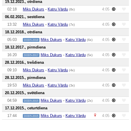
19.12.2023., otrdiena
02:18
Miks Dukurs
-
Katru Vārdu
4:05
(8x)
06.02.2021., sestdiena
13:32
Miks Dukurs
-
Katru Vārdu
4:05
(7x)
18.12.2018., otrdiena
05:03
Miks Dukurs
-
Katru Vārdu
4:05
(6x)
DOD5-2018
18.12.2017., pirmdiena
16:20
Miks Dukurs
-
Katru Vārdu
4:05
(5x)
DOD5-2017
28.12.2016., trešdiena
09:10
Miks Dukurs
-
Katru Vārdu
4:05
(4x)
28.12.2015., pirmdiena
19:53
Miks Dukurs
-
Katru Vārdu
4:05
(3x)
20.12.2015., svētdiena
04:59
Miks Dukurs
-
Katru Vārdu
4:05
(2x)
DOD5-2015
17.12.2015., ceturtdiena
17:44
Miks Dukurs
-
Katru Vārdu
4:05
DOD5-2015