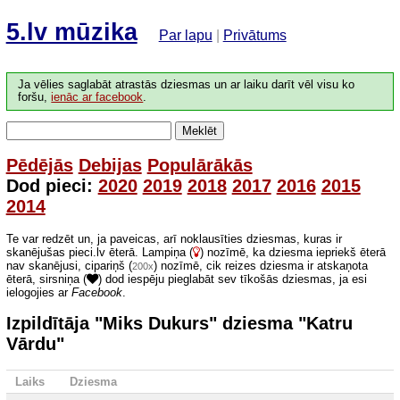
5.lv mūzika
Par lapu
|
Privātums
Ja vēlies saglabāt atrastās dziesmas un ar laiku darīt vēl visu ko
foršu,
ienāc ar facebook
.
Meklēt
Pēdējās
Debijas
Populārākās
Dod pieci:
2020
2019
2018
2017
2016
2015
2014
Te var redzēt un, ja paveicas, arī noklausīties dziesmas, kuras ir
skanējušas pieci.lv ēterā. Lampiņa (
) nozīmē, ka dziesma iepriekš ēterā
nav skanējusi, cipariņš (
) nozīmē, cik reizes dziesma ir atskaņota
200x
ēterā, sirsniņa (
) dod iespēju pieglabāt sev tīkošās dziesmas, ja esi
ielogojies ar
Facebook
.
Izpildītāja "Miks Dukurs" dziesma "Katru
Vārdu"
Laiks
Dziesma