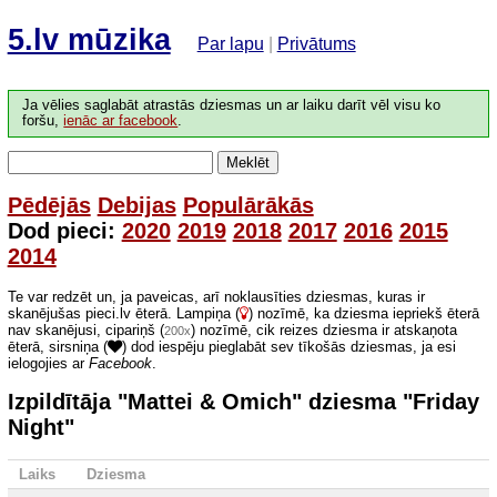
5.lv mūzika
Par lapu
|
Privātums
Ja vēlies saglabāt atrastās dziesmas un ar laiku darīt vēl visu ko
foršu,
ienāc ar facebook
.
Meklēt
Pēdējās
Debijas
Populārākās
Dod pieci:
2020
2019
2018
2017
2016
2015
2014
Te var redzēt un, ja paveicas, arī noklausīties dziesmas, kuras ir
skanējušas pieci.lv ēterā. Lampiņa (
) nozīmē, ka dziesma iepriekš ēterā
nav skanējusi, cipariņš (
) nozīmē, cik reizes dziesma ir atskaņota
200x
ēterā, sirsniņa (
) dod iespēju pieglabāt sev tīkošās dziesmas, ja esi
ielogojies ar
Facebook
.
Izpildītāja "Mattei & Omich" dziesma "Friday
Night"
Laiks
Dziesma