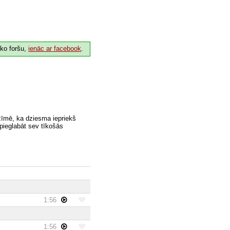
 ko foršu,
ienāc ar facebook
.
zīmē, ka dziesma iepriekš
 pieglabāt sev tīkošās
1:56
1:56