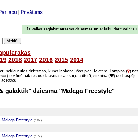
Par lapu
|
Privātums
Ja vēlies saglabāt atrastās dziesmas un ar laiku darīt vēl visu
Meklēt
opulārākās
19
2018
2017
2016
2015
2014
 arī noklausīties dziesmas, kuras ir skanējušas pieci.lv ēterā. Lampiņa (
) no
) nozīmē, cik reizes dziesma ir atskaņota ēterā, sirsniņa (
) dod iespēju
200x
Facebook
.
 & galaktik" dziesma "Malaga Freestyle"
-
Malaga Freestyle
(18x)
-
Malaga Freestyle
(17x)