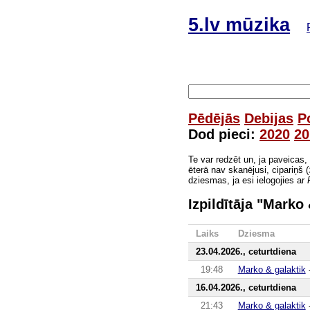
5.lv mūzika
Pēdējās
Debijas
P
Dod pieci:
2020
20
Te var redzēt un, ja paveicas,
ēterā nav skanējusi, cipariņš (
dziesmas, ja esi ielogojies ar
Izpildītāja "Marko
Laiks
Dziesma
23.04.2026., ceturtdiena
19:48
Marko & galaktik
16.04.2026., ceturtdiena
21:43
Marko & galaktik