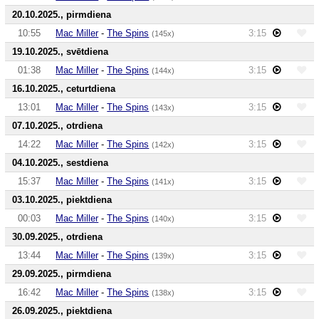
20.10.2025., pirmdiena
10:55
Mac Miller
-
The Spins
3:15
(145x)
19.10.2025., svētdiena
01:38
Mac Miller
-
The Spins
3:15
(144x)
16.10.2025., ceturtdiena
13:01
Mac Miller
-
The Spins
3:15
(143x)
07.10.2025., otrdiena
14:22
Mac Miller
-
The Spins
3:15
(142x)
04.10.2025., sestdiena
15:37
Mac Miller
-
The Spins
3:15
(141x)
03.10.2025., piektdiena
00:03
Mac Miller
-
The Spins
3:15
(140x)
30.09.2025., otrdiena
13:44
Mac Miller
-
The Spins
3:15
(139x)
29.09.2025., pirmdiena
16:42
Mac Miller
-
The Spins
3:15
(138x)
26.09.2025., piektdiena