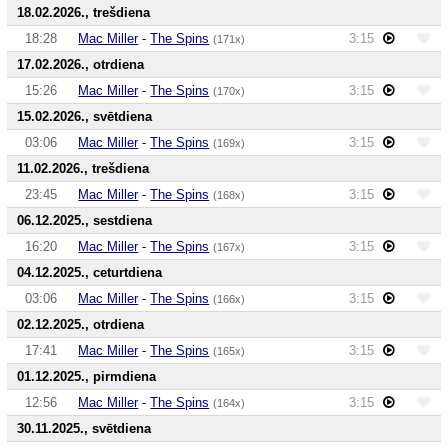
18.02.2026., trešdiena
18:28
Mac Miller
-
The Spins
3:15
(171x)
17.02.2026., otrdiena
15:26
Mac Miller
-
The Spins
3:15
(170x)
15.02.2026., svētdiena
03:06
Mac Miller
-
The Spins
3:15
(169x)
11.02.2026., trešdiena
23:45
Mac Miller
-
The Spins
3:15
(168x)
06.12.2025., sestdiena
16:20
Mac Miller
-
The Spins
3:15
(167x)
04.12.2025., ceturtdiena
03:06
Mac Miller
-
The Spins
3:15
(166x)
02.12.2025., otrdiena
17:41
Mac Miller
-
The Spins
3:15
(165x)
01.12.2025., pirmdiena
12:56
Mac Miller
-
The Spins
3:15
(164x)
30.11.2025., svētdiena