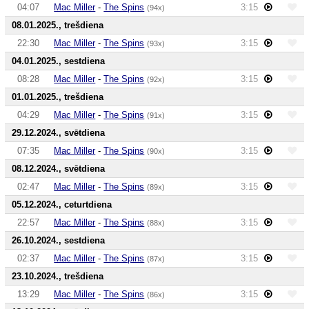
04:07
Mac Miller
-
The Spins
3:15
(94x)
08.01.2025., trešdiena
22:30
Mac Miller
-
The Spins
3:15
(93x)
04.01.2025., sestdiena
08:28
Mac Miller
-
The Spins
3:15
(92x)
01.01.2025., trešdiena
04:29
Mac Miller
-
The Spins
3:15
(91x)
29.12.2024., svētdiena
07:35
Mac Miller
-
The Spins
3:15
(90x)
08.12.2024., svētdiena
02:47
Mac Miller
-
The Spins
3:15
(89x)
05.12.2024., ceturtdiena
22:57
Mac Miller
-
The Spins
3:15
(88x)
26.10.2024., sestdiena
02:37
Mac Miller
-
The Spins
3:15
(87x)
23.10.2024., trešdiena
13:29
Mac Miller
-
The Spins
3:15
(86x)