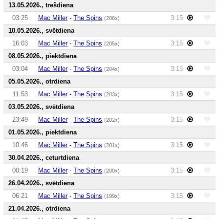
13.05.2026., trešdiena
03:25
Mac Miller
-
The Spins
3:15
(206x)
10.05.2026., svētdiena
16:03
Mac Miller
-
The Spins
3:15
(205x)
08.05.2026., piektdiena
03:04
Mac Miller
-
The Spins
3:15
(204x)
05.05.2026., otrdiena
11:53
Mac Miller
-
The Spins
3:15
(203x)
03.05.2026., svētdiena
23:49
Mac Miller
-
The Spins
3:15
(202x)
01.05.2026., piektdiena
10:46
Mac Miller
-
The Spins
3:15
(201x)
30.04.2026., ceturtdiena
00:19
Mac Miller
-
The Spins
3:15
(200x)
26.04.2026., svētdiena
06:21
Mac Miller
-
The Spins
3:15
(199x)
21.04.2026., otrdiena