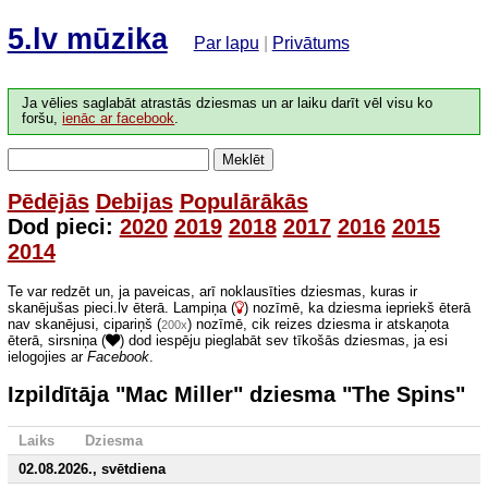
5.lv mūzika
Par lapu
|
Privātums
Ja vēlies saglabāt atrastās dziesmas un ar laiku darīt vēl visu ko
foršu,
ienāc ar facebook
.
Meklēt
Pēdējās
Debijas
Populārākās
Dod pieci:
2020
2019
2018
2017
2016
2015
2014
Te var redzēt un, ja paveicas, arī noklausīties dziesmas, kuras ir
skanējušas pieci.lv ēterā. Lampiņa (
) nozīmē, ka dziesma iepriekš ēterā
nav skanējusi, cipariņš (
) nozīmē, cik reizes dziesma ir atskaņota
200x
ēterā, sirsniņa (
) dod iespēju pieglabāt sev tīkošās dziesmas, ja esi
ielogojies ar
Facebook
.
Izpildītāja "Mac Miller" dziesma "The Spins"
Laiks
Dziesma
02.08.2026., svētdiena