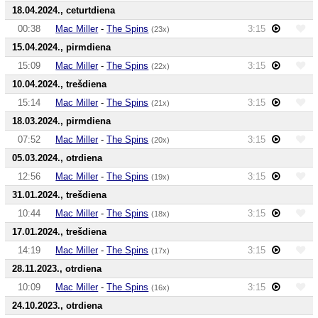
18.04.2024., ceturtdiena
00:38
Mac Miller
-
The Spins
3:15
(23x)
15.04.2024., pirmdiena
15:09
Mac Miller
-
The Spins
3:15
(22x)
10.04.2024., trešdiena
15:14
Mac Miller
-
The Spins
3:15
(21x)
18.03.2024., pirmdiena
07:52
Mac Miller
-
The Spins
3:15
(20x)
05.03.2024., otrdiena
12:56
Mac Miller
-
The Spins
3:15
(19x)
31.01.2024., trešdiena
10:44
Mac Miller
-
The Spins
3:15
(18x)
17.01.2024., trešdiena
14:19
Mac Miller
-
The Spins
3:15
(17x)
28.11.2023., otrdiena
10:09
Mac Miller
-
The Spins
3:15
(16x)
24.10.2023., otrdiena