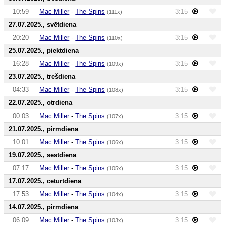
10:59
Mac Miller
-
The Spins
3:15
(111x)
27.07.2025., svētdiena
20:20
Mac Miller
-
The Spins
3:15
(110x)
25.07.2025., piektdiena
16:28
Mac Miller
-
The Spins
3:15
(109x)
23.07.2025., trešdiena
04:33
Mac Miller
-
The Spins
3:15
(108x)
22.07.2025., otrdiena
00:03
Mac Miller
-
The Spins
3:15
(107x)
21.07.2025., pirmdiena
10:01
Mac Miller
-
The Spins
3:15
(106x)
19.07.2025., sestdiena
07:17
Mac Miller
-
The Spins
3:15
(105x)
17.07.2025., ceturtdiena
17:53
Mac Miller
-
The Spins
3:15
(104x)
14.07.2025., pirmdiena
06:09
Mac Miller
-
The Spins
3:15
(103x)