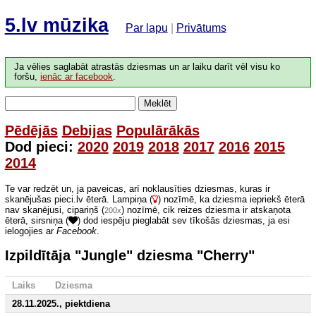
5.lv mūzika
Par lapu
|
Privātums
Ja vēlies saglabāt atrastās dziesmas un ar laiku darīt vēl visu ko
foršu,
ienāc ar facebook
.
Meklēt
Pēdējās
Debijas
Populārākās
Dod pieci:
2020
2019
2018
2017
2016
2015
2014
Te var redzēt un, ja paveicas, arī noklausīties dziesmas, kuras ir
skanējušas pieci.lv ēterā. Lampiņa (
) nozīmē, ka dziesma iepriekš ēterā
nav skanējusi, cipariņš (
) nozīmē, cik reizes dziesma ir atskaņota
200x
ēterā, sirsniņa (
) dod iespēju pieglabāt sev tīkošās dziesmas, ja esi
ielogojies ar
Facebook
.
Izpildītāja "Jungle" dziesma "Cherry"
Laiks
Dziesma
28.11.2025., piektdiena