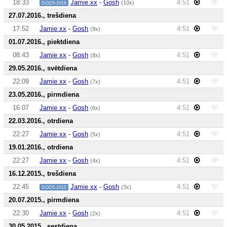
18:33
Jamie xx
-
Gosh
4:51
(10x)
DOD5-2016
27.07.2016., trešdiena
17:52
Jamie xx
-
Gosh
4:51
(9x)
01.07.2016., piektdiena
08:43
Jamie xx
-
Gosh
4:51
(8x)
29.05.2016., svētdiena
22:09
Jamie xx
-
Gosh
4:51
(7x)
23.05.2016., pirmdiena
16:07
Jamie xx
-
Gosh
4:51
(6x)
22.03.2016., otrdiena
22:27
Jamie xx
-
Gosh
4:51
(5x)
19.01.2016., otrdiena
22:27
Jamie xx
-
Gosh
4:51
(4x)
16.12.2015., trešdiena
22:45
Jamie xx
-
Gosh
4:51
(3x)
DOD5-2015
20.07.2015., pirmdiena
22:30
Jamie xx
-
Gosh
4:51
(2x)
30.05.2015., sestdiena