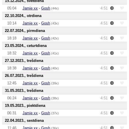
15.12.2024., svētdiena
05:04
Jamie xx
-
Gosh
4:51
(44x)
22.10.2024., otrdiena
10:14
Jamie xx
-
Gosh
4:51
(43x)
22.07.2024., pirmdiena
18:18
Jamie xx
-
Gosh
4:51
(42x)
23.05.2024., ceturtdiena
18:32
Jamie xx
-
Gosh
4:51
(41x)
27.12.2023., trešdiena
18:38
Jamie xx
-
Gosh
4:51
(40x)
26.07.2023., trešdiena
12:45
Jamie xx
-
Gosh
4:51
(39x)
31.05.2023., trešdiena
06:24
Jamie xx
-
Gosh
4:51
(38x)
19.05.2023., piektdiena
06:31
Jamie xx
-
Gosh
4:51
(37x)
22.04.2023., sestdiena
11:46
Jamie xx
-
Gosh
4:51
(36x)