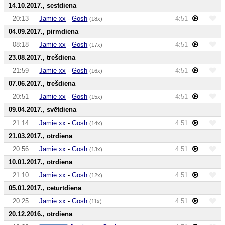
14.10.2017., sestdiena
20:13
Jamie xx
-
Gosh
4:51
(18x)
04.09.2017., pirmdiena
08:18
Jamie xx
-
Gosh
4:51
(17x)
23.08.2017., trešdiena
21:59
Jamie xx
-
Gosh
4:51
(16x)
07.06.2017., trešdiena
20:51
Jamie xx
-
Gosh
4:51
(15x)
09.04.2017., svētdiena
21:14
Jamie xx
-
Gosh
4:51
(14x)
21.03.2017., otrdiena
20:56
Jamie xx
-
Gosh
4:51
(13x)
10.01.2017., otrdiena
21:10
Jamie xx
-
Gosh
4:51
(12x)
05.01.2017., ceturtdiena
20:25
Jamie xx
-
Gosh
4:51
(11x)
20.12.2016., otrdiena