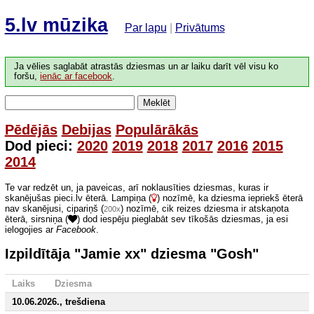
5.lv mūzika
Par lapu
|
Privātums
Ja vēlies saglabāt atrastās dziesmas un ar laiku darīt vēl visu ko
foršu,
ienāc ar facebook
.
Meklēt
Pēdējās
Debijas
Populārākās
Dod pieci:
2020
2019
2018
2017
2016
2015
2014
Te var redzēt un, ja paveicas, arī noklausīties dziesmas, kuras ir
skanējušas pieci.lv ēterā. Lampiņa (
) nozīmē, ka dziesma iepriekš ēterā
nav skanējusi, cipariņš (
) nozīmē, cik reizes dziesma ir atskaņota
200x
ēterā, sirsniņa (
) dod iespēju pieglabāt sev tīkošās dziesmas, ja esi
ielogojies ar
Facebook
.
Izpildītāja "Jamie xx" dziesma "Gosh"
Laiks
Dziesma
10.06.2026., trešdiena