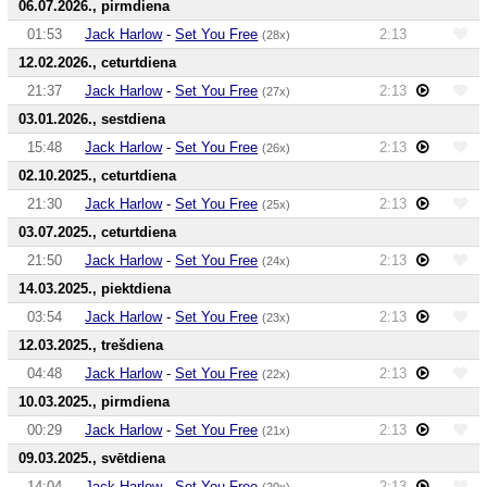
06.07.2026., pirmdiena
01:53
Jack Harlow
-
Set You Free
2:13
(28x)
12.02.2026., ceturtdiena
21:37
Jack Harlow
-
Set You Free
2:13
(27x)
03.01.2026., sestdiena
15:48
Jack Harlow
-
Set You Free
2:13
(26x)
02.10.2025., ceturtdiena
21:30
Jack Harlow
-
Set You Free
2:13
(25x)
03.07.2025., ceturtdiena
21:50
Jack Harlow
-
Set You Free
2:13
(24x)
14.03.2025., piektdiena
03:54
Jack Harlow
-
Set You Free
2:13
(23x)
12.03.2025., trešdiena
04:48
Jack Harlow
-
Set You Free
2:13
(22x)
10.03.2025., pirmdiena
00:29
Jack Harlow
-
Set You Free
2:13
(21x)
09.03.2025., svētdiena
14:04
Jack Harlow
-
Set You Free
2:13
(20x)