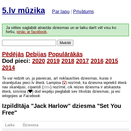
5.lv mūzika
Par lapu
|
Privātums
Ja vēlies saglabāt atrastās dziesmas un ar laiku darīt vēl visu ko
foršu,
ienāc ar facebook
.
Meklēt
Pēdējās
Debijas
Populārākās
Dod pieci:
2020
2019
2018
2017
2016
2015
2014
Te var redzēt un, ja paveicas, arī noklausīties dziesmas, kuras ir
skanējušas pieci.lv ēterā. Lampiņa (
) nozīmē, ka dziesma iepriekš ēterā
nav skanējusi, cipariņš (
) nozīmē, cik reizes dziesma ir atskaņota
200x
ēterā, sirsniņa (
) dod iespēju pieglabāt sev tīkošās dziesmas, ja esi
ielogojies ar
Facebook
.
Izpildītāja "Jack Harlow" dziesma "Set You
Free"
Laiks
Dziesma