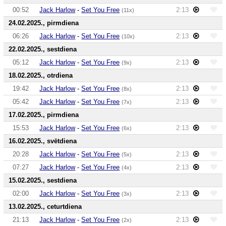
00:52
Jack Harlow
-
Set You Free
2:13
(11x)
24.02.2025., pirmdiena
06:26
Jack Harlow
-
Set You Free
2:13
(10x)
22.02.2025., sestdiena
05:12
Jack Harlow
-
Set You Free
2:13
(9x)
18.02.2025., otrdiena
19:42
Jack Harlow
-
Set You Free
2:13
(8x)
05:42
Jack Harlow
-
Set You Free
2:13
(7x)
17.02.2025., pirmdiena
15:53
Jack Harlow
-
Set You Free
2:13
(6x)
16.02.2025., svētdiena
20:28
Jack Harlow
-
Set You Free
2:13
(5x)
07:27
Jack Harlow
-
Set You Free
2:13
(4x)
15.02.2025., sestdiena
02:00
Jack Harlow
-
Set You Free
2:13
(3x)
13.02.2025., ceturtdiena
21:13
Jack Harlow
-
Set You Free
2:13
(2x)