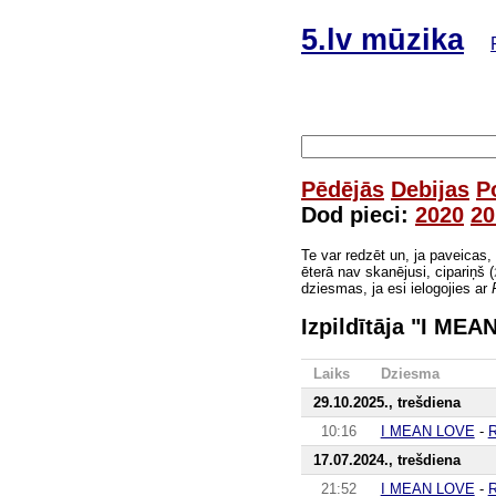
5.lv mūzika
Pēdējās
Debijas
P
Dod pieci:
2020
20
Te var redzēt un, ja paveicas,
ēterā nav skanējusi, cipariņš (
dziesmas, ja esi ielogojies ar
Izpildītāja "I ME
Laiks
Dziesma
29.10.2025., trešdiena
10:16
I MEAN LOVE
-
R
17.07.2024., trešdiena
21:52
I MEAN LOVE
-
R