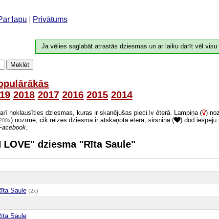
Par lapu
|
Privātums
Ja vēlies saglabāt atrastās dziesmas un ar laiku darīt vēl visu
Meklēt
opulārākās
19
2018
2017
2016
2015
2014
 arī noklausīties dziesmas, kuras ir skanējušas pieci.lv ēterā. Lampiņa (
) no
) nozīmē, cik reizes dziesma ir atskaņota ēterā, sirsniņa (
) dod iespēju
200x
Facebook
.
AN LOVE" dziesma "Rīta Saule"
īta Saule
(2x)
īta Saule