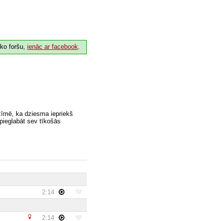
 ko foršu,
ienāc ar facebook
.
zīmē, ka dziesma iepriekš
 pieglabāt sev tīkošās
2:14
2:14