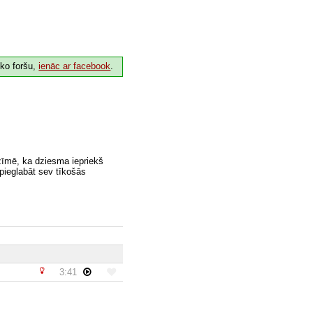
 ko foršu,
ienāc ar facebook
.
zīmē, ka dziesma iepriekš
 pieglabāt sev tīkošās
3:41