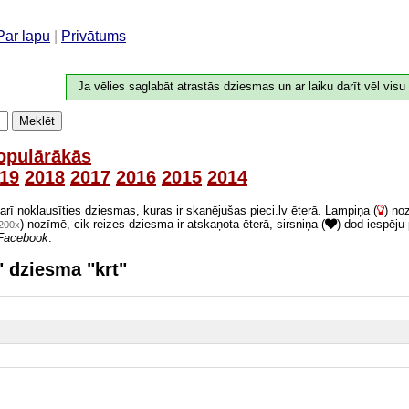
Par lapu
|
Privātums
Ja vēlies saglabāt atrastās dziesmas un ar laiku darīt vēl visu
Meklēt
opulārākās
19
2018
2017
2016
2015
2014
 arī noklausīties dziesmas, kuras ir skanējušas pieci.lv ēterā. Lampiņa (
) no
) nozīmē, cik reizes dziesma ir atskaņota ēterā, sirsniņa (
) dod iespēju
200x
Facebook
.
a" dziesma "krt"