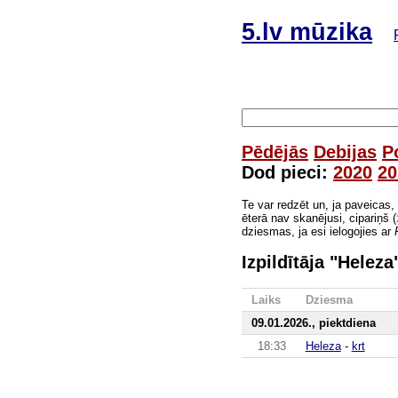
5.lv mūzika
Pēdējās
Debijas
P
Dod pieci:
2020
20
Te var redzēt un, ja paveicas,
ēterā nav skanējusi, cipariņš (
dziesmas, ja esi ielogojies ar
Izpildītāja "Helez
Laiks
Dziesma
09.01.2026., piektdiena
18:33
Heleza
-
krt