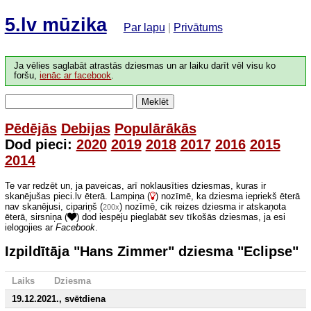
5.lv mūzika
Par lapu
|
Privātums
Ja vēlies saglabāt atrastās dziesmas un ar laiku darīt vēl visu ko
foršu,
ienāc ar facebook
.
Meklēt
Pēdējās
Debijas
Populārākās
Dod pieci:
2020
2019
2018
2017
2016
2015
2014
Te var redzēt un, ja paveicas, arī noklausīties dziesmas, kuras ir
skanējušas pieci.lv ēterā. Lampiņa (
) nozīmē, ka dziesma iepriekš ēterā
nav skanējusi, cipariņš (
) nozīmē, cik reizes dziesma ir atskaņota
200x
ēterā, sirsniņa (
) dod iespēju pieglabāt sev tīkošās dziesmas, ja esi
ielogojies ar
Facebook
.
Izpildītāja "Hans Zimmer" dziesma "Eclipse"
Laiks
Dziesma
19.12.2021., svētdiena