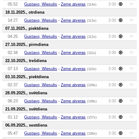
05:52
Gustavo, Wiesulis
-
Zeme atveras
3:00
(114x)
18.11.2025., otrdiena
14:27
Gustavo, Wiesulis
-
Zeme atveras
3:00
(113x)
07.11.2025., piektdiena
04:25
Gustavo, Wiesulis
-
Zeme atveras
3:00
(112x)
27.10.2025., pirmdiena
02:34
Gustavo, Wiesulis
-
Zeme atveras
3:00
(111x)
22.10.2025., trešdiena
07:13
Gustavo, Wiesulis
-
Zeme atveras
3:00
(110x)
03.10.2025., piektdiena
02:37
Gustavo, Wiesulis
-
Zeme atveras
3:00
(109x)
28.09.2025., svētdiena
06:23
Gustavo, Wiesulis
-
Zeme atveras
3:00
(108x)
21.09.2025., svētdiena
01:12
Gustavo, Wiesulis
-
Zeme atveras
3:00
(107x)
06.09.2025., sestdiena
05:47
Gustavo, Wiesulis
-
Zeme atveras
3:00
(106x)