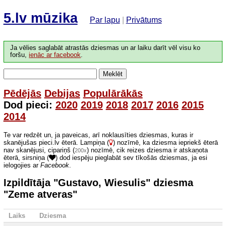
5.lv mūzika
Par lapu
|
Privātums
Ja vēlies saglabāt atrastās dziesmas un ar laiku darīt vēl visu ko
foršu,
ienāc ar facebook
.
Meklēt
Pēdējās
Debijas
Populārākās
Dod pieci:
2020
2019
2018
2017
2016
2015
2014
Te var redzēt un, ja paveicas, arī noklausīties dziesmas, kuras ir
skanējušas pieci.lv ēterā. Lampiņa (
) nozīmē, ka dziesma iepriekš ēterā
nav skanējusi, cipariņš (
) nozīmē, cik reizes dziesma ir atskaņota
200x
ēterā, sirsniņa (
) dod iespēju pieglabāt sev tīkošās dziesmas, ja esi
ielogojies ar
Facebook
.
Izpildītāja "Gustavo, Wiesulis" dziesma
"Zeme atveras"
Laiks
Dziesma