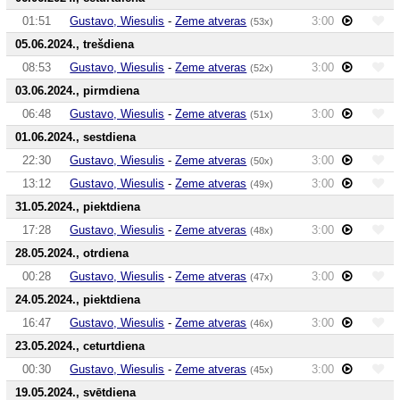
01:51
Gustavo, Wiesulis
-
Zeme atveras
3:00
(53x)
05.06.2024., trešdiena
08:53
Gustavo, Wiesulis
-
Zeme atveras
3:00
(52x)
03.06.2024., pirmdiena
06:48
Gustavo, Wiesulis
-
Zeme atveras
3:00
(51x)
01.06.2024., sestdiena
22:30
Gustavo, Wiesulis
-
Zeme atveras
3:00
(50x)
13:12
Gustavo, Wiesulis
-
Zeme atveras
3:00
(49x)
31.05.2024., piektdiena
17:28
Gustavo, Wiesulis
-
Zeme atveras
3:00
(48x)
28.05.2024., otrdiena
00:28
Gustavo, Wiesulis
-
Zeme atveras
3:00
(47x)
24.05.2024., piektdiena
16:47
Gustavo, Wiesulis
-
Zeme atveras
3:00
(46x)
23.05.2024., ceturtdiena
00:30
Gustavo, Wiesulis
-
Zeme atveras
3:00
(45x)
19.05.2024., svētdiena