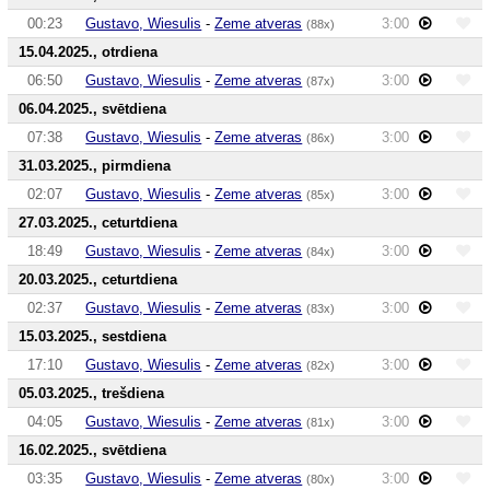
00:23
Gustavo, Wiesulis
-
Zeme atveras
3:00
(88x)
15.04.2025., otrdiena
06:50
Gustavo, Wiesulis
-
Zeme atveras
3:00
(87x)
06.04.2025., svētdiena
07:38
Gustavo, Wiesulis
-
Zeme atveras
3:00
(86x)
31.03.2025., pirmdiena
02:07
Gustavo, Wiesulis
-
Zeme atveras
3:00
(85x)
27.03.2025., ceturtdiena
18:49
Gustavo, Wiesulis
-
Zeme atveras
3:00
(84x)
20.03.2025., ceturtdiena
02:37
Gustavo, Wiesulis
-
Zeme atveras
3:00
(83x)
15.03.2025., sestdiena
17:10
Gustavo, Wiesulis
-
Zeme atveras
3:00
(82x)
05.03.2025., trešdiena
04:05
Gustavo, Wiesulis
-
Zeme atveras
3:00
(81x)
16.02.2025., svētdiena
03:35
Gustavo, Wiesulis
-
Zeme atveras
3:00
(80x)