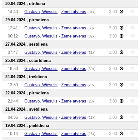
30.04.2024., otrdiena
14:40
Gustavo, Wiesulis
-
Zeme atveras
3:00
(34x)
29.04.2024., pirmdiena
12:41
Gustavo, Wiesulis
-
Zeme atveras
3:00
(33x)
06:12
Gustavo, Wiesulis
-
Zeme atveras
3:00
(32x)
27.04.2024., sestdiena
07:47
Gustavo, Wiesulis
-
Zeme atveras
3:00
(31x)
25.04.2024., ceturtdiena
18:50
Gustavo, Wiesulis
-
Zeme atveras
3:00
(30x)
24.04.2024., trešdiena
13:59
Gustavo, Wiesulis
-
Zeme atveras
3:00
(29x)
22.04.2024., pirmdiena
21:44
Gustavo, Wiesulis
-
Zeme atveras
3:00
(28x)
21.04.2024., svētdiena
04:35
Gustavo, Wiesulis
-
Zeme atveras
3:00
(27x)
19.04.2024., piektdiena
10:14
Gustavo, Wiesulis
-
Zeme atveras
3:00
(26x)