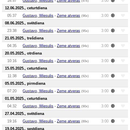
16:57
Gustavo, Wiesulis
-
Zeme atveras
3:00
(97x)
12.06.2025., ceturtdiena
05:37
Gustavo, Wiesulis
-
Zeme atveras
3:00
(96x)
08.06.2025., svētdiena
23:38
Gustavo, Wiesulis
-
Zeme atveras
3:00
(95x)
21.05.2025., trešdiena
04:35
Gustavo, Wiesulis
-
Zeme atveras
3:00
(94x)
20.05.2025., otrdiena
10:16
Gustavo, Wiesulis
-
Zeme atveras
3:00
(93x)
15.05.2025., ceturtdiena
11:38
Gustavo, Wiesulis
-
Zeme atveras
3:00
(92x)
05.05.2025., pirmdiena
07:20
Gustavo, Wiesulis
-
Zeme atveras
3:00
(91x)
01.05.2025., ceturtdiena
04:32
Gustavo, Wiesulis
-
Zeme atveras
3:00
(90x)
27.04.2025., svētdiena
19:16
Gustavo, Wiesulis
-
Zeme atveras
3:00
(89x)
19.04.2025., sestdiena