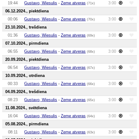
19:44
Gustavo, Wiesulis
-
Zeme atveras
3:00
(71x)
06.12.2024., piektdiena
00:06
Gustavo, Wiesulis
-
Zeme atveras
3:00
(70x)
23.10.2024., trešdiena
01:36
Gustavo, Wiesulis
-
Zeme atveras
3:00
(69x)
07.10.2024., pirmdiena
06:55
Gustavo, Wiesulis
-
Zeme atveras
3:00
(68x)
20.09.2024., piektdiena
06:54
Gustavo, Wiesulis
-
Zeme atveras
3:00
(67x)
10.09.2024., otrdiena
00:33
Gustavo, Wiesulis
-
Zeme atveras
3:00
(66x)
04.09.2024., trešdiena
08:23
Gustavo, Wiesulis
-
Zeme atveras
3:00
(65x)
11.08.2024., svētdiena
16:04
Gustavo, Wiesulis
-
Zeme atveras
3:00
(64x)
05.08.2024., pirmdiena
08:11
Gustavo, Wiesulis
-
Zeme atveras
3:00
(63x)