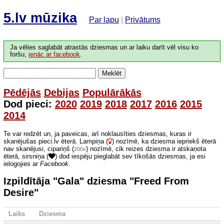
5.lv mūzika
Par lapu
|
Privātums
Ja vēlies saglabāt atrastās dziesmas un ar laiku darīt vēl visu ko
foršu,
ienāc ar facebook
.
Meklēt
Pēdējās
Debijas
Populārākās
Dod pieci:
2020
2019
2018
2017
2016
2015
2014
Te var redzēt un, ja paveicas, arī noklausīties dziesmas, kuras ir
skanējušas pieci.lv ēterā. Lampiņa (
) nozīmē, ka dziesma iepriekš ēterā
nav skanējusi, cipariņš (
) nozīmē, cik reizes dziesma ir atskaņota
200x
ēterā, sirsniņa (
) dod iespēju pieglabāt sev tīkošās dziesmas, ja esi
ielogojies ar
Facebook
.
Izpildītāja "Gala" dziesma "Freed From
Desire"
Laiks
Dziesma