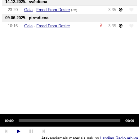
14.12.2025., svētdiena
23:20
Gala
-
Freed From Desire
3:35
(2x)
09.06.2025., pirmdiena
10:16
Gala
-
Freed From Desire
3:35
Audio
Player
00:00
00:00
Atskaņojamais materiāls nāk no
Latvijas Radio arhīva