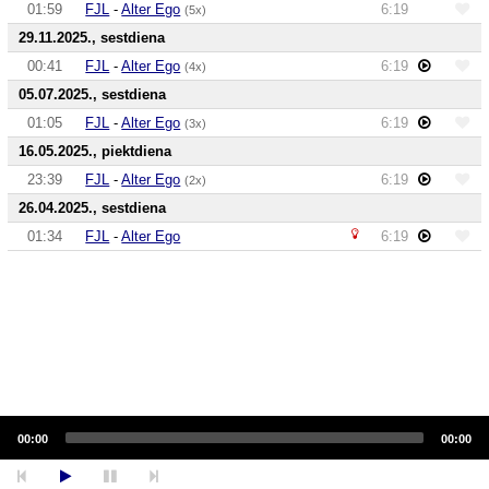
01:59
FJL
-
Alter Ego
6:19
(5x)
29.11.2025., sestdiena
00:41
FJL
-
Alter Ego
6:19
(4x)
05.07.2025., sestdiena
01:05
FJL
-
Alter Ego
6:19
(3x)
16.05.2025., piektdiena
23:39
FJL
-
Alter Ego
6:19
(2x)
26.04.2025., sestdiena
01:34
FJL
-
Alter Ego
6:19
Audio
Player
00:00
00:00