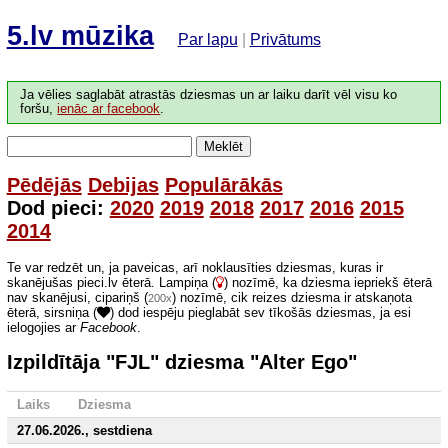
5.lv mūzika
Par lapu
|
Privātums
Ja vēlies saglabāt atrastās dziesmas un ar laiku darīt vēl visu ko
foršu,
ienāc ar facebook
.
Meklēt
Pēdējās
Debijas
Populārākās
Dod pieci:
2020
2019
2018
2017
2016
2015
2014
Te var redzēt un, ja paveicas, arī noklausīties dziesmas, kuras ir
skanējušas pieci.lv ēterā. Lampiņa (
) nozīmē, ka dziesma iepriekš ēterā
nav skanējusi, cipariņš (
) nozīmē, cik reizes dziesma ir atskaņota
200x
ēterā, sirsniņa (
) dod iespēju pieglabāt sev tīkošās dziesmas, ja esi
ielogojies ar
Facebook
.
Izpildītāja "FJL" dziesma "Alter Ego"
Laiks
Dziesma
27.06.2026., sestdiena