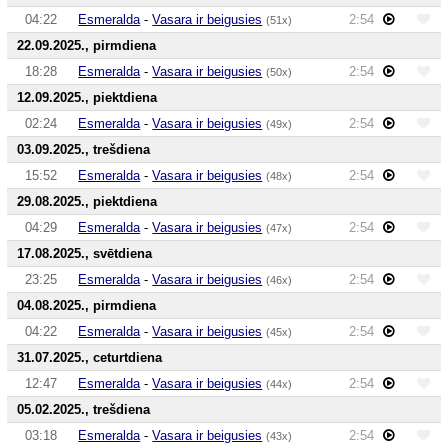
04:22
Esmeralda
-
Vasara ir beigusies
2:54
(51x)
22.09.2025., pirmdiena
18:28
Esmeralda
-
Vasara ir beigusies
2:54
(50x)
12.09.2025., piektdiena
02:24
Esmeralda
-
Vasara ir beigusies
2:54
(49x)
03.09.2025., trešdiena
15:52
Esmeralda
-
Vasara ir beigusies
2:54
(48x)
29.08.2025., piektdiena
04:29
Esmeralda
-
Vasara ir beigusies
2:54
(47x)
17.08.2025., svētdiena
23:25
Esmeralda
-
Vasara ir beigusies
2:54
(46x)
04.08.2025., pirmdiena
04:22
Esmeralda
-
Vasara ir beigusies
2:54
(45x)
31.07.2025., ceturtdiena
12:47
Esmeralda
-
Vasara ir beigusies
2:54
(44x)
05.02.2025., trešdiena
03:18
Esmeralda
-
Vasara ir beigusies
2:54
(43x)