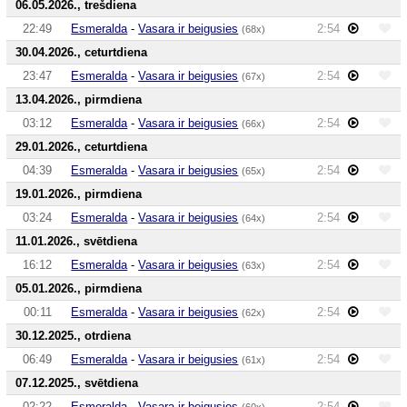
06.05.2026., trešdiena
22:49
Esmeralda
-
Vasara ir beigusies
2:54
(68x)
30.04.2026., ceturtdiena
23:47
Esmeralda
-
Vasara ir beigusies
2:54
(67x)
13.04.2026., pirmdiena
03:12
Esmeralda
-
Vasara ir beigusies
2:54
(66x)
29.01.2026., ceturtdiena
04:39
Esmeralda
-
Vasara ir beigusies
2:54
(65x)
19.01.2026., pirmdiena
03:24
Esmeralda
-
Vasara ir beigusies
2:54
(64x)
11.01.2026., svētdiena
16:12
Esmeralda
-
Vasara ir beigusies
2:54
(63x)
05.01.2026., pirmdiena
00:11
Esmeralda
-
Vasara ir beigusies
2:54
(62x)
30.12.2025., otrdiena
06:49
Esmeralda
-
Vasara ir beigusies
2:54
(61x)
07.12.2025., svētdiena
02:22
Esmeralda
-
Vasara ir beigusies
2:54
(60x)