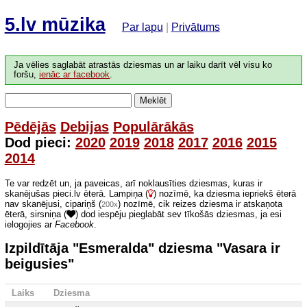
5.lv mūzika
Par lapu
|
Privātums
Ja vēlies saglabāt atrastās dziesmas un ar laiku darīt vēl visu ko
foršu,
ienāc ar facebook
.
Meklēt
Pēdējās
Debijas
Populārākās
Dod pieci:
2020
2019
2018
2017
2016
2015
2014
Te var redzēt un, ja paveicas, arī noklausīties dziesmas, kuras ir
skanējušas pieci.lv ēterā. Lampiņa (
) nozīmē, ka dziesma iepriekš ēterā
nav skanējusi, cipariņš (
) nozīmē, cik reizes dziesma ir atskaņota
200x
ēterā, sirsniņa (
) dod iespēju pieglabāt sev tīkošās dziesmas, ja esi
ielogojies ar
Facebook
.
Izpildītāja "Esmeralda" dziesma "Vasara ir
beigusies"
Laiks
Dziesma