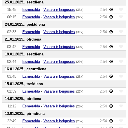
25.01.2025., sestdiena
15:45
Esmeralda
-
Vasara ir beigusies
2:54
(33x)
06:15
Esmeralda
-
Vasara ir beigusies
2:54
(32x)
24.01.2025., piektdiena
02:33
Esmeralda
-
Vasara ir beigusies
2:54
(31x)
21.01.2025., otrdiena
03:42
Esmeralda
-
Vasara ir beigusies
2:54
(30x)
18.01.2025., sestdiena
02:44
Esmeralda
-
Vasara ir beigusies
2:54
(29x)
16.01.2025., ceturtdiena
03:45
Esmeralda
-
Vasara ir beigusies
2:54
(28x)
15.01.2025., trešdiena
01:39
Esmeralda
-
Vasara ir beigusies
2:54
(27x)
14.01.2025., otrdiena
11:12
Esmeralda
-
Vasara ir beigusies
2:54
(26x)
13.01.2025., pirmdiena
22:49
Esmeralda
-
Vasara ir beigusies
2:54
(25x)