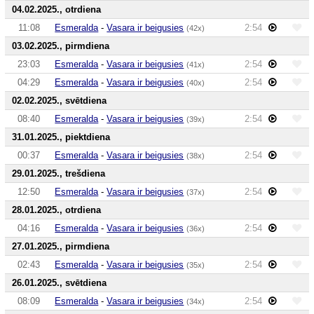
04.02.2025., otrdiena
11:08
Esmeralda
-
Vasara ir beigusies
2:54
(42x)
03.02.2025., pirmdiena
23:03
Esmeralda
-
Vasara ir beigusies
2:54
(41x)
04:29
Esmeralda
-
Vasara ir beigusies
2:54
(40x)
02.02.2025., svētdiena
08:40
Esmeralda
-
Vasara ir beigusies
2:54
(39x)
31.01.2025., piektdiena
00:37
Esmeralda
-
Vasara ir beigusies
2:54
(38x)
29.01.2025., trešdiena
12:50
Esmeralda
-
Vasara ir beigusies
2:54
(37x)
28.01.2025., otrdiena
04:16
Esmeralda
-
Vasara ir beigusies
2:54
(36x)
27.01.2025., pirmdiena
02:43
Esmeralda
-
Vasara ir beigusies
2:54
(35x)
26.01.2025., svētdiena
08:09
Esmeralda
-
Vasara ir beigusies
2:54
(34x)