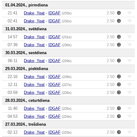
01.04.2024., pirmdiena
21:41
Drake, Yeat
-
IDGAF
2:50
(233x)
02:41
Drake, Yeat
-
IDGAF
2:50
(232x)
31.03.2024., svētdiena
14:57
Drake, Yeat
-
IDGAF
2:50
(231x)
07:39
Drake, Yeat
-
IDGAF
2:50
(230x)
30.03.2024., sestdiena
06:11
Drake, Yeat
-
IDGAF
2:50
(229x)
29.03.2024., piektdiena
22:16
Drake, Yeat
-
IDGAF
2:50
(228x)
12:11
Drake, Yeat
-
IDGAF
2:50
(227x)
03:59
Drake, Yeat
-
IDGAF
2:50
(226x)
28.03.2024., ceturtdiena
11:40
Drake, Yeat
-
IDGAF
2:50
(225x)
04:53
Drake, Yeat
-
IDGAF
2:50
(224x)
27.03.2024., trešdiena
02:12
Drake, Yeat
-
IDGAF
2:50
(223x)