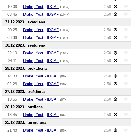
10:06
Drake, Yeat
-
IDGAF
2:50
(105x)
03:45
Drake, Yeat
-
IDGAF
2:50
(104x)
31.12.2023., svētdiena
20:25
Drake, Yeat
-
IDGAF
2:50
(103x)
08:36
Drake, Yeat
-
IDGAF
2:50
(102x)
30.12.2023., sestdiena
22:10
Drake, Yeat
-
IDGAF
2:50
(101x)
04:11
Drake, Yeat
-
IDGAF
2:50
(100x)
29.12.2023., piektdiena
14:33
Drake, Yeat
-
IDGAF
2:50
(99x)
02:26
Drake, Yeat
-
IDGAF
2:50
(98x)
27.12.2023., trešdiena
13:55
Drake, Yeat
-
IDGAF
2:50
(97x)
26.12.2023., otrdiena
18:45
Drake, Yeat
-
IDGAF
2:50
(96x)
25.12.2023., pirmdiena
21:48
Drake, Yeat
-
IDGAF
2:50
(95x)