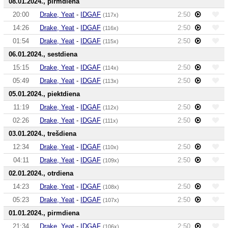
08.01.2024., pirmdiena
20:00
Drake, Yeat
-
IDGAF
2:50
(117x)
14:26
Drake, Yeat
-
IDGAF
2:50
(116x)
01:54
Drake, Yeat
-
IDGAF
2:50
(115x)
06.01.2024., sestdiena
15:15
Drake, Yeat
-
IDGAF
2:50
(114x)
05:49
Drake, Yeat
-
IDGAF
2:50
(113x)
05.01.2024., piektdiena
11:19
Drake, Yeat
-
IDGAF
2:50
(112x)
02:26
Drake, Yeat
-
IDGAF
2:50
(111x)
03.01.2024., trešdiena
12:34
Drake, Yeat
-
IDGAF
2:50
(110x)
04:11
Drake, Yeat
-
IDGAF
2:50
(109x)
02.01.2024., otrdiena
14:23
Drake, Yeat
-
IDGAF
2:50
(108x)
05:23
Drake, Yeat
-
IDGAF
2:50
(107x)
01.01.2024., pirmdiena
21:34
Drake, Yeat
-
IDGAF
2:50
(106x)