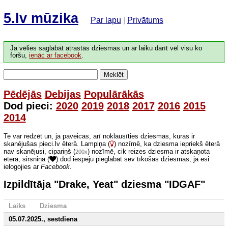
5.lv mūzika
Par lapu
|
Privātums
Ja vēlies saglabāt atrastās dziesmas un ar laiku darīt vēl visu ko
foršu,
ienāc ar facebook
.
Meklēt
Pēdējās
Debijas
Populārākās
Dod pieci:
2020
2019
2018
2017
2016
2015
2014
Te var redzēt un, ja paveicas, arī noklausīties dziesmas, kuras ir
skanējušas pieci.lv ēterā. Lampiņa (
) nozīmē, ka dziesma iepriekš ēterā
nav skanējusi, cipariņš (
) nozīmē, cik reizes dziesma ir atskaņota
200x
ēterā, sirsniņa (
) dod iespēju pieglabāt sev tīkošās dziesmas, ja esi
ielogojies ar
Facebook
.
Izpildītāja "Drake, Yeat" dziesma "IDGAF"
Laiks
Dziesma
05.07.2025., sestdiena