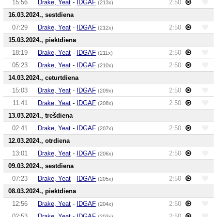
15:56
Drake, Yeat
-
IDGAF
2:50
(213x)
16.03.2024., sestdiena
07:29
Drake, Yeat
-
IDGAF
2:50
(212x)
15.03.2024., piektdiena
18:19
Drake, Yeat
-
IDGAF
2:50
(211x)
05:23
Drake, Yeat
-
IDGAF
2:50
(210x)
14.03.2024., ceturtdiena
15:03
Drake, Yeat
-
IDGAF
2:50
(209x)
11:41
Drake, Yeat
-
IDGAF
2:50
(208x)
13.03.2024., trešdiena
02:41
Drake, Yeat
-
IDGAF
2:50
(207x)
12.03.2024., otrdiena
13:01
Drake, Yeat
-
IDGAF
2:50
(206x)
09.03.2024., sestdiena
07:23
Drake, Yeat
-
IDGAF
2:50
(205x)
08.03.2024., piektdiena
12:56
Drake, Yeat
-
IDGAF
2:50
(204x)
02:53
Drake, Yeat
-
IDGAF
2:50
(203x)