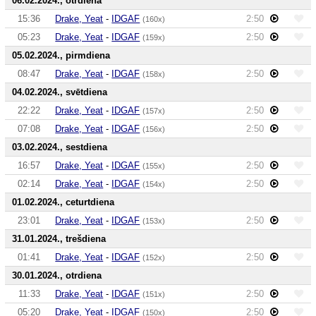
06.02.2024., otrdiena
15:36
Drake, Yeat
-
IDGAF
2:50
(160x)
05:23
Drake, Yeat
-
IDGAF
2:50
(159x)
05.02.2024., pirmdiena
08:47
Drake, Yeat
-
IDGAF
2:50
(158x)
04.02.2024., svētdiena
22:22
Drake, Yeat
-
IDGAF
2:50
(157x)
07:08
Drake, Yeat
-
IDGAF
2:50
(156x)
03.02.2024., sestdiena
16:57
Drake, Yeat
-
IDGAF
2:50
(155x)
02:14
Drake, Yeat
-
IDGAF
2:50
(154x)
01.02.2024., ceturtdiena
23:01
Drake, Yeat
-
IDGAF
2:50
(153x)
31.01.2024., trešdiena
01:41
Drake, Yeat
-
IDGAF
2:50
(152x)
30.01.2024., otrdiena
11:33
Drake, Yeat
-
IDGAF
2:50
(151x)
05:20
Drake, Yeat
-
IDGAF
2:50
(150x)