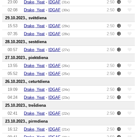
23:00
Drake, Yeat
-
IDGAF
2:50
(31x)
02:08
Drake, Yeat
-
IDGAF
2:50
(30x)
29.10.2023., svētdiena
15:53
Drake, Yeat
-
IDGAF
2:50
(29x)
07:35
Drake, Yeat
-
IDGAF
2:50
(28x)
28.10.2023., sestdiena
00:57
Drake, Yeat
-
IDGAF
2:50
(27x)
27.10.2023., piektdiena
13:55
Drake, Yeat
-
IDGAF
2:50
(26x)
05:52
Drake, Yeat
-
IDGAF
2:50
(25x)
26.10.2023., ceturtdiena
19:09
Drake, Yeat
-
IDGAF
2:50
(24x)
04:24
Drake, Yeat
-
IDGAF
2:50
(23x)
25.10.2023., trešdiena
02:41
Drake, Yeat
-
IDGAF
2:50
(22x)
23.10.2023., pirmdiena
16:12
Drake, Yeat
-
IDGAF
2:50
(21x)