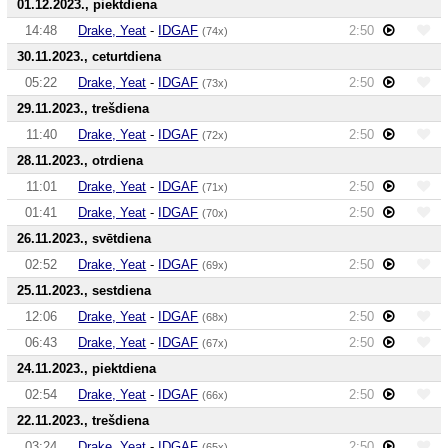
01.12.2023., piektdiena
14:48
Drake, Yeat
-
IDGAF
2:50
(74x)
30.11.2023., ceturtdiena
05:22
Drake, Yeat
-
IDGAF
2:50
(73x)
29.11.2023., trešdiena
11:40
Drake, Yeat
-
IDGAF
2:50
(72x)
28.11.2023., otrdiena
11:01
Drake, Yeat
-
IDGAF
2:50
(71x)
01:41
Drake, Yeat
-
IDGAF
2:50
(70x)
26.11.2023., svētdiena
02:52
Drake, Yeat
-
IDGAF
2:50
(69x)
25.11.2023., sestdiena
12:06
Drake, Yeat
-
IDGAF
2:50
(68x)
06:43
Drake, Yeat
-
IDGAF
2:50
(67x)
24.11.2023., piektdiena
02:54
Drake, Yeat
-
IDGAF
2:50
(66x)
22.11.2023., trešdiena
03:24
Drake, Yeat
-
IDGAF
2:50
(65x)