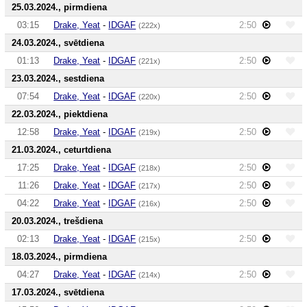
25.03.2024., pirmdiena
03:15
Drake, Yeat
-
IDGAF
2:50
(222x)
24.03.2024., svētdiena
01:13
Drake, Yeat
-
IDGAF
2:50
(221x)
23.03.2024., sestdiena
07:54
Drake, Yeat
-
IDGAF
2:50
(220x)
22.03.2024., piektdiena
12:58
Drake, Yeat
-
IDGAF
2:50
(219x)
21.03.2024., ceturtdiena
17:25
Drake, Yeat
-
IDGAF
2:50
(218x)
11:26
Drake, Yeat
-
IDGAF
2:50
(217x)
04:22
Drake, Yeat
-
IDGAF
2:50
(216x)
20.03.2024., trešdiena
02:13
Drake, Yeat
-
IDGAF
2:50
(215x)
18.03.2024., pirmdiena
04:27
Drake, Yeat
-
IDGAF
2:50
(214x)
17.03.2024., svētdiena