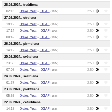
28.02.2024., trešdiena
02:13
Drake, Yeat
-
IDGAF
2:50
(192x)
27.02.2024., otrdiena
19:12
Drake, Yeat
-
IDGAF
2:50
(191x)
17:14
Drake, Yeat
-
IDGAF
2:50
(190x)
00:42
Drake, Yeat
-
IDGAF
2:50
(189x)
26.02.2024., pirmdiena
14:12
Drake, Yeat
-
IDGAF
2:50
(188x)
25.02.2024., svētdiena
23:56
Drake, Yeat
-
IDGAF
2:50
(187x)
07:08
Drake, Yeat
-
IDGAF
2:50
(186x)
24.02.2024., sestdiena
01:37
Drake, Yeat
-
IDGAF
2:50
(185x)
23.02.2024., piektdiena
05:55
Drake, Yeat
-
IDGAF
2:50
(184x)
22.02.2024., ceturtdiena
14:18
Drake, Yeat
-
IDGAF
2:50
(183x)