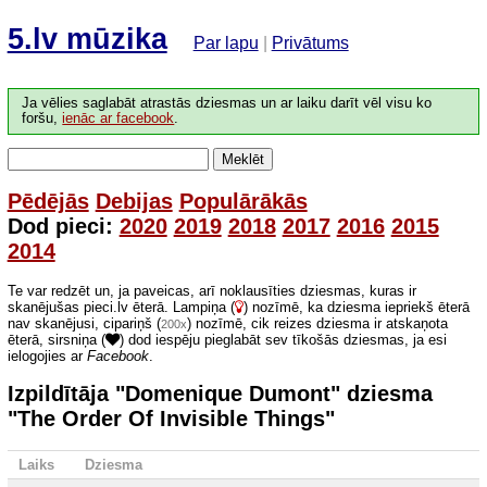
5.lv mūzika
Par lapu
|
Privātums
Ja vēlies saglabāt atrastās dziesmas un ar laiku darīt vēl visu ko
foršu,
ienāc ar facebook
.
Meklēt
Pēdējās
Debijas
Populārākās
Dod pieci:
2020
2019
2018
2017
2016
2015
2014
Te var redzēt un, ja paveicas, arī noklausīties dziesmas, kuras ir
skanējušas pieci.lv ēterā. Lampiņa (
) nozīmē, ka dziesma iepriekš ēterā
nav skanējusi, cipariņš (
) nozīmē, cik reizes dziesma ir atskaņota
200x
ēterā, sirsniņa (
) dod iespēju pieglabāt sev tīkošās dziesmas, ja esi
ielogojies ar
Facebook
.
Izpildītāja "Domenique Dumont" dziesma
"The Order Of Invisible Things"
Laiks
Dziesma