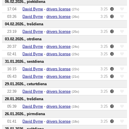
06.02.2026., piektdiena
17:04
David Byrne
-
drivers license
3:25
(27x)
03:26
David Byrne
-
drivers license
3:25
(26x)
04.02.2026., trešdiena
23:19
David Byrne
-
drivers license
3:25
(25x)
03.02.2026., otrdiena
20:37
David Byrne
-
drivers license
3:25
(24x)
02:41
David Byrne
-
drivers license
3:25
(23x)
31.01.2026., sestdiena
16:15
David Byrne
-
drivers license
3:25
(22x)
05:43
David Byrne
-
drivers license
3:25
(21x)
29.01.2026., ceturtdiena
22:39
David Byrne
-
drivers license
3:25
(20x)
28.01.2026., trešdiena
05:39
David Byrne
-
drivers license
3:25
(19x)
26.01.2026., pirmdiena
01:41
David Byrne
-
drivers license
3:25
(18x)
25.01.2026., svētdiena