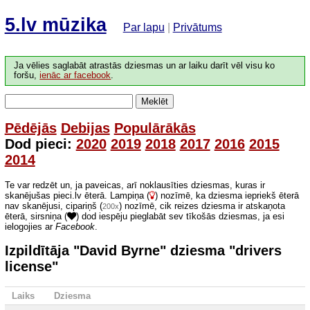
5.lv mūzika
Par lapu
|
Privātums
Ja vēlies saglabāt atrastās dziesmas un ar laiku darīt vēl visu ko
foršu,
ienāc ar facebook
.
Meklēt
Pēdējās
Debijas
Populārākās
Dod pieci:
2020
2019
2018
2017
2016
2015
2014
Te var redzēt un, ja paveicas, arī noklausīties dziesmas, kuras ir
skanējušas pieci.lv ēterā. Lampiņa (
) nozīmē, ka dziesma iepriekš ēterā
nav skanējusi, cipariņš (
) nozīmē, cik reizes dziesma ir atskaņota
200x
ēterā, sirsniņa (
) dod iespēju pieglabāt sev tīkošās dziesmas, ja esi
ielogojies ar
Facebook
.
Izpildītāja "David Byrne" dziesma "drivers
license"
Laiks
Dziesma