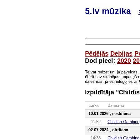
5.lv mūzika
Pēdējās
Debijas
P
Dod pieci:
2020
20
Te var redzēt un, ja paveicas,
ēterā nav skanējusi, cipariņš (
dziesmas, ja esi ielogojies ar
Izpildītāja "Chil
Laiks
Dziesma
10.01.2026., sestdiena
11:52
Childish Gambino
02.07.2024., otrdiena
14:38
Childish Gambino