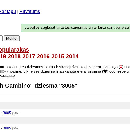
Par lapu
|
Privātums
Ja vēlies saglabāt atrastās dziesmas un ar laiku darīt vēl visu
Meklēt
opulārākās
19
2018
2017
2016
2015
2014
 arī noklausīties dziesmas, kuras ir skanējušas pieci.lv ēterā. Lampiņa (
) no
) nozīmē, cik reizes dziesma ir atskaņota ēterā, sirsniņa (
) dod iespēju
200x
Facebook
.
dish Gambino" dziesma "3005"
-
3005
(26x)
-
3005
(25x)