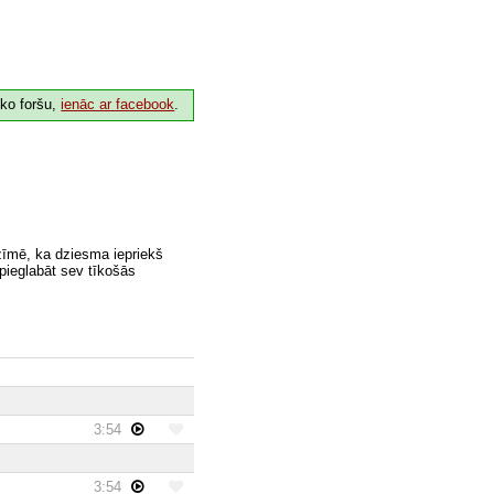
 ko foršu,
ienāc ar facebook
.
zīmē, ka dziesma iepriekš
 pieglabāt sev tīkošās
3:54
3:54