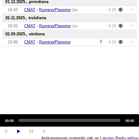
01.12.2025., pirmdiena
14:43
CMAT
-
Running/Planning
4:26
(3x)
26.11.2025., trešdiena
18:55
CMAT
-
Running/Planning
4:26
(2x)
02.09.2025., otrdiena
13:06
CMAT
-
Running/Planning
4:26
Audio
Player
00:00
00:00
Atskaņojamais materiāls nāk no
Latvijas Radio arhīva