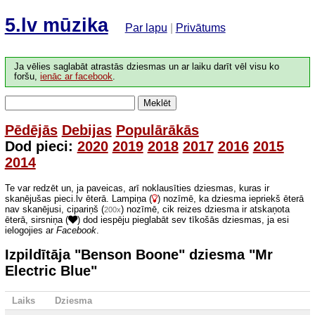
5.lv mūzika
Par lapu
|
Privātums
Ja vēlies saglabāt atrastās dziesmas un ar laiku darīt vēl visu ko
foršu,
ienāc ar facebook
.
Meklēt
Pēdējās
Debijas
Populārākās
Dod pieci:
2020
2019
2018
2017
2016
2015
2014
Te var redzēt un, ja paveicas, arī noklausīties dziesmas, kuras ir
skanējušas pieci.lv ēterā. Lampiņa (
) nozīmē, ka dziesma iepriekš ēterā
nav skanējusi, cipariņš (
) nozīmē, cik reizes dziesma ir atskaņota
200x
ēterā, sirsniņa (
) dod iespēju pieglabāt sev tīkošās dziesmas, ja esi
ielogojies ar
Facebook
.
Izpildītāja "Benson Boone" dziesma "Mr
Electric Blue"
Laiks
Dziesma