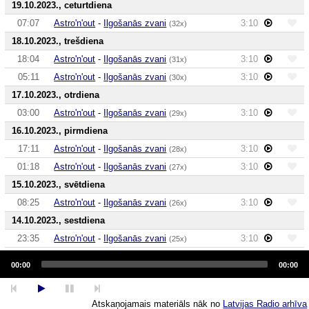
19.10.2023., ceturtdiena
07:07
Astro'n'out
-
Ilgošanās zvani
3:10
(32x)
18.10.2023., trešdiena
18:04
Astro'n'out
-
Ilgošanās zvani
3:10
(31x)
05:11
Astro'n'out
-
Ilgošanās zvani
3:10
(30x)
17.10.2023., otrdiena
03:00
Astro'n'out
-
Ilgošanās zvani
3:10
(29x)
16.10.2023., pirmdiena
17:11
Astro'n'out
-
Ilgošanās zvani
3:10
(28x)
01:18
Astro'n'out
-
Ilgošanās zvani
3:10
(27x)
15.10.2023., svētdiena
08:25
Astro'n'out
-
Ilgošanās zvani
3:10
(26x)
14.10.2023., sestdiena
23:35
Astro'n'out
-
Ilgošanās zvani
3:10
(25x)
Audio
00:46
Astro'n'out
-
Ilgošanās zvani
3:10
(24x)
Player
00:00
00:00
13.10.2023., piektdiena
17:26
Astro'n'out
-
Ilgošanās zvani
3:10
(23x)
Atskaņojamais materiāls nāk no
Latvijas Radio arhīva