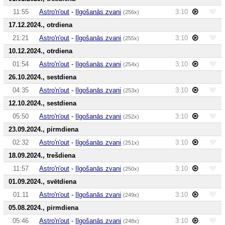
11:55
Astro'n'out
-
Ilgošanās zvani
3:10
(256x)
17.12.2024., otrdiena
21:21
Astro'n'out
-
Ilgošanās zvani
3:10
(255x)
10.12.2024., otrdiena
01:54
Astro'n'out
-
Ilgošanās zvani
3:10
(254x)
26.10.2024., sestdiena
04:35
Astro'n'out
-
Ilgošanās zvani
3:10
(253x)
12.10.2024., sestdiena
05:50
Astro'n'out
-
Ilgošanās zvani
3:10
(252x)
23.09.2024., pirmdiena
02:32
Astro'n'out
-
Ilgošanās zvani
3:10
(251x)
18.09.2024., trešdiena
11:57
Astro'n'out
-
Ilgošanās zvani
3:10
(250x)
01.09.2024., svētdiena
01:11
Astro'n'out
-
Ilgošanās zvani
3:10
(249x)
05.08.2024., pirmdiena
05:46
Astro'n'out
-
Ilgošanās zvani
3:10
(248x)