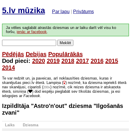
5.lv mūzika
Par lapu
|
Privātums
Ja vēlies saglabāt atrastās dziesmas un ar laiku darīt vēl visu ko
foršu,
ienāc ar facebook
.
Meklēt
Pēdējās
Debijas
Populārākās
Dod pieci:
2020
2019
2018
2017
2016
2015
2014
Te var redzēt un, ja paveicas, arī noklausīties dziesmas, kuras ir
skanējušas pieci.lv ēterā. Lampiņa (
) nozīmē, ka dziesma iepriekš ēterā
nav skanējusi, cipariņš (
) nozīmē, cik reizes dziesma ir atskaņota
200x
ēterā, sirsniņa (
) dod iespēju pieglabāt sev tīkošās dziesmas, ja esi
ielogojies ar
Facebook
.
Izpildītāja "Astro'n'out" dziesma "Ilgošanās
zvani"
Laiks
Dziesma