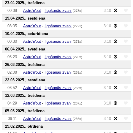
23.04.2025., trešdiena
00:38
Astro'n'out
-
Ilgošanās zvani
3:10
(273x)
19.04.2025., sestdiena
08:05
Astro'n'out
-
Ilgošanās zvani
3:10
(272x)
10.04.2025., ceturtdiena
00:30
Astro'n'out
-
Ilgošanās zvani
3:10
(271x)
06.04.2025., svētdiena
06:23
Astro'n'out
-
Ilgošanās zvani
3:10
(270x)
26.03.2025., trešdiena
02:08
Astro'n'out
-
Ilgošanās zvani
3:10
(269x)
22.03.2025., sestdiena
06:52
Astro'n'out
-
Ilgošanās zvani
3:10
(268x)
12.03.2025., trešdiena
04:29
Astro'n'out
-
Ilgošanās zvani
3:10
(267x)
05.03.2025., trešdiena
06:11
Astro'n'out
-
Ilgošanās zvani
3:10
(266x)
25.02.2025., otrdiena