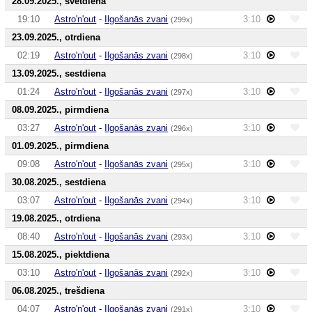
28.09.2025., svētdiena
19:10
Astro'n'out
-
Ilgošanās zvani
3:10
(299x)
23.09.2025., otrdiena
02:19
Astro'n'out
-
Ilgošanās zvani
3:10
(298x)
13.09.2025., sestdiena
01:24
Astro'n'out
-
Ilgošanās zvani
3:10
(297x)
08.09.2025., pirmdiena
03:27
Astro'n'out
-
Ilgošanās zvani
3:10
(296x)
01.09.2025., pirmdiena
09:08
Astro'n'out
-
Ilgošanās zvani
3:10
(295x)
30.08.2025., sestdiena
03:07
Astro'n'out
-
Ilgošanās zvani
3:10
(294x)
19.08.2025., otrdiena
08:40
Astro'n'out
-
Ilgošanās zvani
3:10
(293x)
15.08.2025., piektdiena
03:10
Astro'n'out
-
Ilgošanās zvani
3:10
(292x)
06.08.2025., trešdiena
04:07
Astro'n'out
-
Ilgošanās zvani
3:10
(291x)