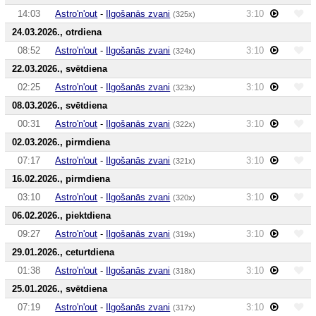
14:03
Astro'n'out
-
Ilgošanās zvani
3:10
(325x)
24.03.2026., otrdiena
08:52
Astro'n'out
-
Ilgošanās zvani
3:10
(324x)
22.03.2026., svētdiena
02:25
Astro'n'out
-
Ilgošanās zvani
3:10
(323x)
08.03.2026., svētdiena
00:31
Astro'n'out
-
Ilgošanās zvani
3:10
(322x)
02.03.2026., pirmdiena
07:17
Astro'n'out
-
Ilgošanās zvani
3:10
(321x)
16.02.2026., pirmdiena
03:10
Astro'n'out
-
Ilgošanās zvani
3:10
(320x)
06.02.2026., piektdiena
09:27
Astro'n'out
-
Ilgošanās zvani
3:10
(319x)
29.01.2026., ceturtdiena
01:38
Astro'n'out
-
Ilgošanās zvani
3:10
(318x)
25.01.2026., svētdiena
07:19
Astro'n'out
-
Ilgošanās zvani
3:10
(317x)