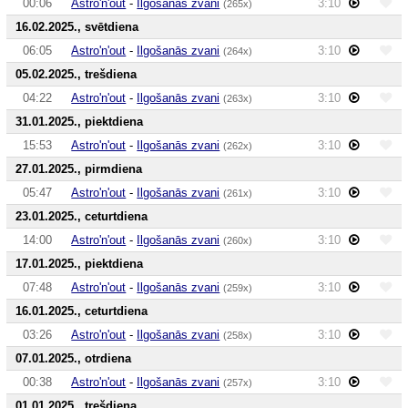
00:06
Astro'n'out
-
Ilgošanās zvani
3:10
(265x)
16.02.2025., svētdiena
06:05
Astro'n'out
-
Ilgošanās zvani
3:10
(264x)
05.02.2025., trešdiena
04:22
Astro'n'out
-
Ilgošanās zvani
3:10
(263x)
31.01.2025., piektdiena
15:53
Astro'n'out
-
Ilgošanās zvani
3:10
(262x)
27.01.2025., pirmdiena
05:47
Astro'n'out
-
Ilgošanās zvani
3:10
(261x)
23.01.2025., ceturtdiena
14:00
Astro'n'out
-
Ilgošanās zvani
3:10
(260x)
17.01.2025., piektdiena
07:48
Astro'n'out
-
Ilgošanās zvani
3:10
(259x)
16.01.2025., ceturtdiena
03:26
Astro'n'out
-
Ilgošanās zvani
3:10
(258x)
07.01.2025., otrdiena
00:38
Astro'n'out
-
Ilgošanās zvani
3:10
(257x)
01.01.2025., trešdiena