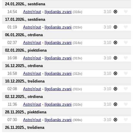
24.01.2026., sestdiena
14:54
Astro'n'out
-
Ilgošanās zvani
3:10
(316x)
17.01.2026., sestdiena
01:19
Astro'n'out
-
Ilgošanās zvani
3:10
(315x)
06.01.2026., otrdiena
02:37
Astro'n'out
-
Ilgošanās zvani
3:10
(314x)
02.01.2026., piektdiena
16:08
Astro'n'out
-
Ilgošanās zvani
3:10
(313x)
16.12.2025., otrdiena
16:58
Astro'n'out
-
Ilgošanās zvani
3:10
(312x)
10.12.2025., trešdiena
02:08
Astro'n'out
-
Ilgošanās zvani
3:10
(311x)
02.12.2025., otrdiena
11:36
Astro'n'out
-
Ilgošanās zvani
3:10
(310x)
28.11.2025., piektdiena
07:30
Astro'n'out
-
Ilgošanās zvani
3:10
(309x)
26.11.2025., trešdiena