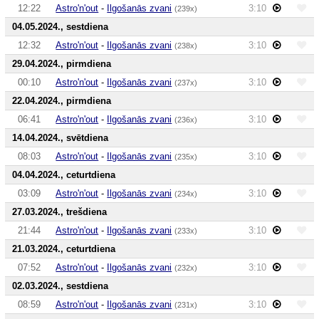
12:22
Astro'n'out
-
Ilgošanās zvani
3:10
(239x)
04.05.2024., sestdiena
12:32
Astro'n'out
-
Ilgošanās zvani
3:10
(238x)
29.04.2024., pirmdiena
00:10
Astro'n'out
-
Ilgošanās zvani
3:10
(237x)
22.04.2024., pirmdiena
06:41
Astro'n'out
-
Ilgošanās zvani
3:10
(236x)
14.04.2024., svētdiena
08:03
Astro'n'out
-
Ilgošanās zvani
3:10
(235x)
04.04.2024., ceturtdiena
03:09
Astro'n'out
-
Ilgošanās zvani
3:10
(234x)
27.03.2024., trešdiena
21:44
Astro'n'out
-
Ilgošanās zvani
3:10
(233x)
21.03.2024., ceturtdiena
07:52
Astro'n'out
-
Ilgošanās zvani
3:10
(232x)
02.03.2024., sestdiena
08:59
Astro'n'out
-
Ilgošanās zvani
3:10
(231x)