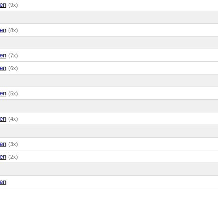
en
(9x)
en
(8x)
en
(7x)
en
(6x)
en
(5x)
en
(4x)
en
(3x)
en
(2x)
en