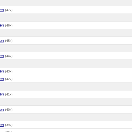
en
(47x)
en
(46x)
en
(45x)
en
(44x)
en
(43x)
en
(42x)
en
(41x)
en
(40x)
en
(39x)