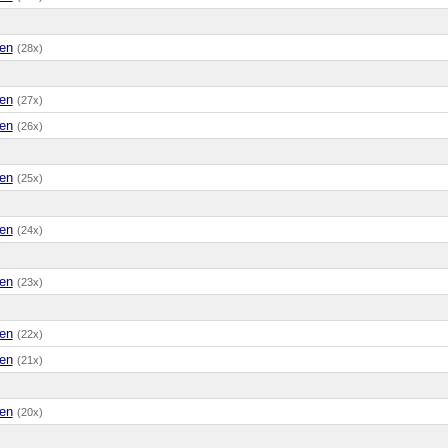
en
(28x)
en
(27x)
en
(26x)
en
(25x)
en
(24x)
en
(23x)
en
(22x)
en
(21x)
en
(20x)