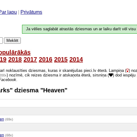
Par lapu
|
Privātums
Ja vēlies saglabāt atrastās dziesmas un ar laiku darīt vēl visu
Meklēt
opulārākās
19
2018
2017
2016
2015
2014
 arī noklausīties dziesmas, kuras ir skanējušas pieci.lv ēterā. Lampiņa (
) no
) nozīmē, cik reizes dziesma ir atskaņota ēterā, sirsniņa (
) dod iespēju
200x
Facebook
.
Parks" dziesma "Heaven"
en
(69x)
en
(68x)