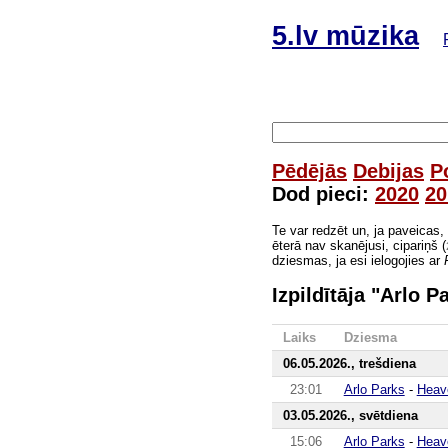
5.lv mūzika
Pēdējās
Debijas
P
Dod pieci:
2020
20
Te var redzēt un, ja paveicas,
ēterā nav skanējusi, cipariņš (
dziesmas, ja esi ielogojies ar
Izpildītāja "Arlo 
Laiks
Dziesma
06.05.2026., trešdiena
23:01
Arlo Parks
-
Heav
03.05.2026., svētdiena
15:06
Arlo Parks
-
Heav