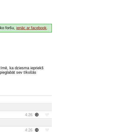
 ko foršu,
ienāc ar facebook
.
zīmē, ka dziesma iepriekš
 pieglabāt sev tīkošās
4:26
4:26