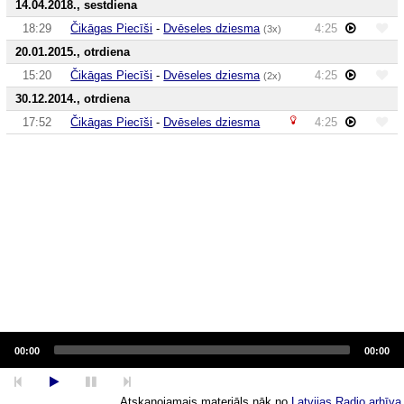
14.04.2018., sestdiena
18:29
Čikāgas Piecīši
-
Dvēseles dziesma
4:25
(3x)
20.01.2015., otrdiena
15:20
Čikāgas Piecīši
-
Dvēseles dziesma
4:25
(2x)
30.12.2014., otrdiena
17:52
Čikāgas Piecīši
-
Dvēseles dziesma
4:25
Audio
Player
00:00
00:00
Atskaņojamais materiāls nāk no
Latvijas Radio arhīva