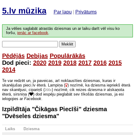
5.lv mūzika
Par lapu
|
Privātums
Ja vēlies saglabāt atrastās dziesmas un ar laiku darīt vēl visu ko
foršu,
ienāc ar facebook
.
Meklēt
Pēdējās
Debijas
Populārākās
Dod pieci:
2020
2019
2018
2017
2016
2015
2014
Te var redzēt un, ja paveicas, arī noklausīties dziesmas, kuras ir
skanējušas pieci.lv ēterā. Lampiņa (
) nozīmē, ka dziesma iepriekš ēterā
nav skanējusi, cipariņš (
) nozīmē, cik reizes dziesma ir atskaņota
200x
ēterā, sirsniņa (
) dod iespēju pieglabāt sev tīkošās dziesmas, ja esi
ielogojies ar
Facebook
.
Izpildītāja "Čikāgas Piecīši" dziesma
"Dvēseles dziesma"
Laiks
Dziesma