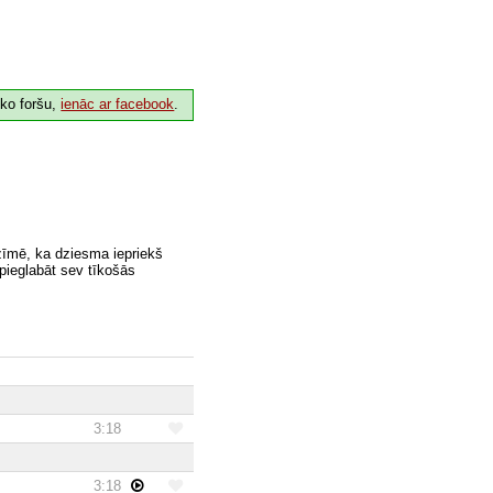
 ko foršu,
ienāc ar facebook
.
zīmē, ka dziesma iepriekš
 pieglabāt sev tīkošās
3:18
3:18