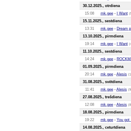
30.12.2025., otrdiena
15:08
mk.gee
-
I Want
(
15.11.2025., sestdiena
13:31
mk.gee
-
Dream p
13.10.2025., pirmdiena
19:14
mk.gee
-
I Want
(
11.10.2025., sestdiena
14:24
mk.gee
-
ROCKM
01.09.2025., pirmdiena
20:14
mk.gee
-
Alesis
(
31.08.2025., svētdiena
11:41
mk.gee
-
Alesis
(9
27.08.2025., trešdiena
12:08
mk.gee
-
Alesis
(8
18.08.2025., pirmdiena
19:22
mk.gee
-
You got 
14.08.2025., ceturtdiena