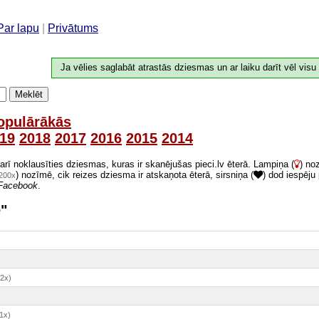
Par lapu
|
Privātums
Ja vēlies saglabāt atrastās dziesmas un ar laiku darīt vēl visu
Meklēt
opulārākās
19
2018
2017
2016
2015
2014
 arī noklausīties dziesmas, kuras ir skanējušas pieci.lv ēterā. Lampiņa (
) no
) nozīmē, cik reizes dziesma ir atskaņota ēterā, sirsniņa (
) dod iespēju
200x
Facebook
.
e"
12x)
1x)