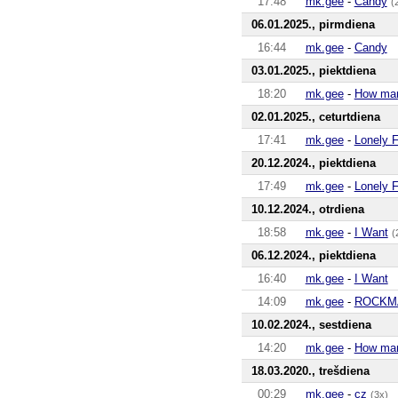
17:48
mk.gee
-
Candy
(
06.01.2025., pirmdiena
16:44
mk.gee
-
Candy
03.01.2025., piektdiena
18:20
mk.gee
-
How man
02.01.2025., ceturtdiena
17:41
mk.gee
-
Lonely F
20.12.2024., piektdiena
17:49
mk.gee
-
Lonely F
10.12.2024., otrdiena
18:58
mk.gee
-
I Want
(
06.12.2024., piektdiena
16:40
mk.gee
-
I Want
14:09
mk.gee
-
ROCKM
10.02.2024., sestdiena
14:20
mk.gee
-
How man
18.03.2020., trešdiena
00:29
mk.gee
-
cz
(3x)