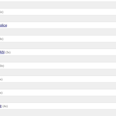
5x)
olice
4x)
AN
(3x)
10x)
x)
x)
it
(4x)