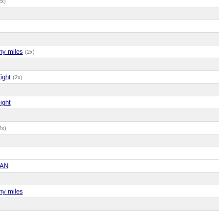
2x)
y miles
(2x)
ight
(2x)
ight
2x)
AN
y miles