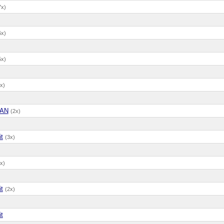
7x)
6x)
5x)
x)
AN
(2x)
it
(3x)
x)
it
(2x)
it