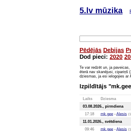
5.lv mūzika
Pēdējās
Debijas
P
Dod pieci:
2020
20
Te var redzēt un, ja paveicas,
ēterā nav skanējusi, cipariņš (
dziesmas, ja esi ielogojies ar
Izpildītājs "mk.ge
Laiks
Dziesma
03.08.2026., pirmdiena
17:18
mk.gee
-
Alesis
(
11.01.2026., svētdiena
09:46
mk.gee
-
Alesis
(1