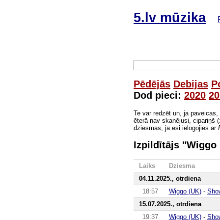
5.lv mūzika
Pēdējās
Debijas
P
Dod pieci:
2020
20
Te var redzēt un, ja paveicas,
ēterā nav skanējusi, cipariņš (
dziesmas, ja esi ielogojies ar
Izpildītājs "Wiggo
Laiks
Dziesma
04.11.2025., otrdiena
18:57
Wiggo (UK)
-
Sho
15.07.2025., otrdiena
19:37
Wiggo (UK)
-
Sho