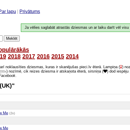
Par lapu
|
Privātums
Ja vēlies saglabāt atrastās dziesmas un ar laiku darīt vēl visu
Meklēt
opulārākās
19
2018
2017
2016
2015
2014
 arī noklausīties dziesmas, kuras ir skanējušas pieci.lv ēterā. Lampiņa (
) no
) nozīmē, cik reizes dziesma ir atskaņota ēterā, sirsniņa (
) dod iespēju
200x
Facebook
.
 (UK)"
w Me
(2x)
w Me