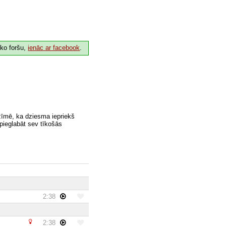
 ko foršu,
ienāc ar facebook
.
zīmē, ka dziesma iepriekš
 pieglabāt sev tīkošās
2:38
2:38