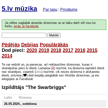
5.lv mūzika
Par lapu
|
Privātums
Ja vēlies saglabāt atrastās dziesmas un ar laiku darīt vēl visu ko
foršu,
ienāc ar facebook
.
Meklēt
Pēdējās
Debijas
Populārākās
Dod pieci:
2020
2019
2018
2017
2016
2015
2014
Te var redzēt un, ja paveicas, arī noklausīties dziesmas, kuras ir
skanējušas pieci.lv ēterā. Lampiņa (
) nozīmē, ka dziesma iepriekš ēterā
nav skanējusi, cipariņš (
) nozīmē, cik reizes dziesma ir atskaņota
200x
ēterā, sirsniņa (
) dod iespēju pieglabāt sev tīkošās dziesmas, ja esi
ielogojies ar
Facebook
.
Izpildītājs "The Swarbriggs"
Laiks
Dziesma
26.05.2024., svētdiena