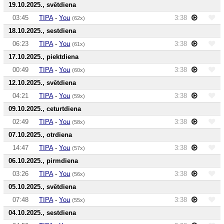
19.10.2025., svētdiena
03:45
TIPA
-
You
3:38
(62x)
18.10.2025., sestdiena
06:23
TIPA
-
You
3:38
(61x)
17.10.2025., piektdiena
00:49
TIPA
-
You
3:38
(60x)
12.10.2025., svētdiena
04:21
TIPA
-
You
3:38
(59x)
09.10.2025., ceturtdiena
02:49
TIPA
-
You
3:38
(58x)
07.10.2025., otrdiena
14:47
TIPA
-
You
3:38
(57x)
06.10.2025., pirmdiena
03:26
TIPA
-
You
3:38
(56x)
05.10.2025., svētdiena
07:48
TIPA
-
You
3:38
(55x)
04.10.2025., sestdiena