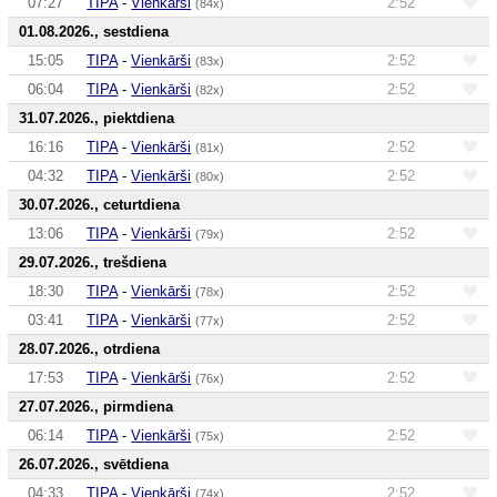
07:27
TIPA
-
Vienkārši
2:52
(84x)
01.08.2026., sestdiena
15:05
TIPA
-
Vienkārši
2:52
(83x)
06:04
TIPA
-
Vienkārši
2:52
(82x)
31.07.2026., piektdiena
16:16
TIPA
-
Vienkārši
2:52
(81x)
04:32
TIPA
-
Vienkārši
2:52
(80x)
30.07.2026., ceturtdiena
13:06
TIPA
-
Vienkārši
2:52
(79x)
29.07.2026., trešdiena
18:30
TIPA
-
Vienkārši
2:52
(78x)
03:41
TIPA
-
Vienkārši
2:52
(77x)
28.07.2026., otrdiena
17:53
TIPA
-
Vienkārši
2:52
(76x)
27.07.2026., pirmdiena
06:14
TIPA
-
Vienkārši
2:52
(75x)
26.07.2026., svētdiena
04:33
TIPA
-
Vienkārši
2:52
(74x)