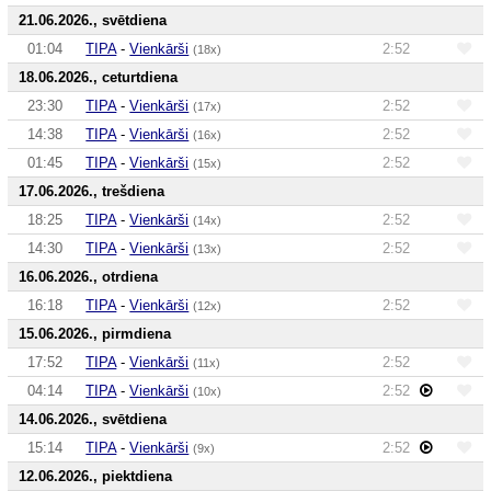
21.06.2026., svētdiena
01:04
TIPA
-
Vienkārši
2:52
(18x)
18.06.2026., ceturtdiena
23:30
TIPA
-
Vienkārši
2:52
(17x)
14:38
TIPA
-
Vienkārši
2:52
(16x)
01:45
TIPA
-
Vienkārši
2:52
(15x)
17.06.2026., trešdiena
18:25
TIPA
-
Vienkārši
2:52
(14x)
14:30
TIPA
-
Vienkārši
2:52
(13x)
16.06.2026., otrdiena
16:18
TIPA
-
Vienkārši
2:52
(12x)
15.06.2026., pirmdiena
17:52
TIPA
-
Vienkārši
2:52
(11x)
04:14
TIPA
-
Vienkārši
2:52
(10x)
14.06.2026., svētdiena
15:14
TIPA
-
Vienkārši
2:52
(9x)
12.06.2026., piektdiena