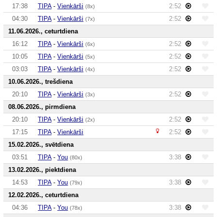
17:38
TIPA
-
Vienkārši
2:52
(8x)
04:30
TIPA
-
Vienkārši
2:52
(7x)
11.06.2026., ceturtdiena
16:12
TIPA
-
Vienkārši
2:52
(6x)
10:05
TIPA
-
Vienkārši
2:52
(5x)
03:03
TIPA
-
Vienkārši
2:52
(4x)
10.06.2026., trešdiena
20:10
TIPA
-
Vienkārši
2:52
(3x)
08.06.2026., pirmdiena
20:10
TIPA
-
Vienkārši
2:52
(2x)
17:15
TIPA
-
Vienkārši
2:52
15.02.2026., svētdiena
03:51
TIPA
-
You
3:38
(80x)
13.02.2026., piektdiena
14:53
TIPA
-
You
3:38
(79x)
12.02.2026., ceturtdiena
04:36
TIPA
-
You
3:38
(78x)