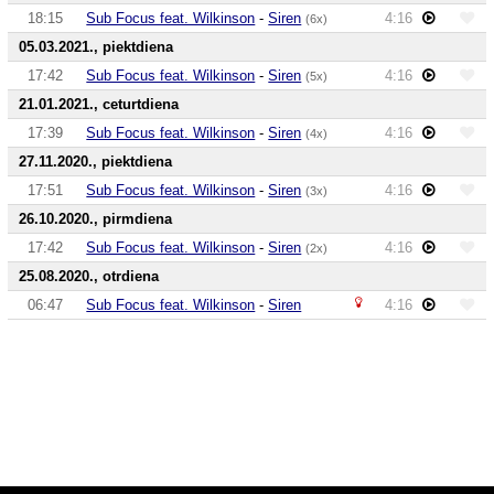
18:15
Sub Focus feat. Wilkinson
-
Siren
4:16
(6x)
05.03.2021., piektdiena
17:42
Sub Focus feat. Wilkinson
-
Siren
4:16
(5x)
21.01.2021., ceturtdiena
17:39
Sub Focus feat. Wilkinson
-
Siren
4:16
(4x)
27.11.2020., piektdiena
17:51
Sub Focus feat. Wilkinson
-
Siren
4:16
(3x)
26.10.2020., pirmdiena
17:42
Sub Focus feat. Wilkinson
-
Siren
4:16
(2x)
25.08.2020., otrdiena
06:47
Sub Focus feat. Wilkinson
-
Siren
4:16
Audio