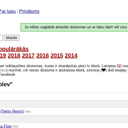
Par lapu
|
Privātums
Ja vēlies saglabāt atrastās dziesmas un ar laiku darīt vēl visu
Meklēt
opulārākās
19
2018
2017
2016
2015
2014
 arī noklausīties dziesmas, kuras ir skanējušas pieci.lv ēterā. Lampiņa (
) no
) nozīmē, cik reizes dziesma ir atskaņota ēterā, sirsniņa (
) dod iespēju
200x
Facebook
.
olev"
 (Teklix Remix)
(6x)
ta Flow
(5x)