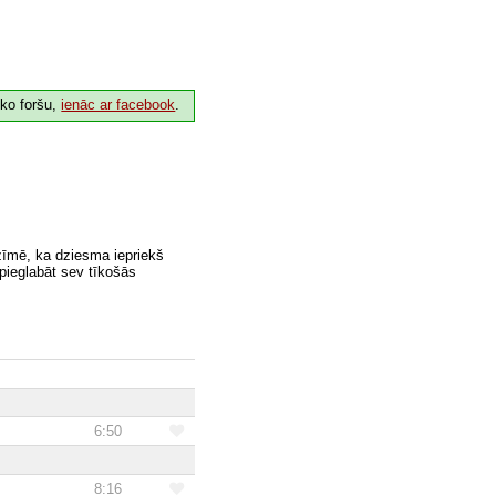
 ko foršu,
ienāc ar facebook
.
zīmē, ka dziesma iepriekš
 pieglabāt sev tīkošās
6:50
8:16