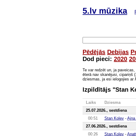
5.lv mūzika
Pēdējās
Debijas
P
Dod pieci:
2020
20
Te var redzēt un, ja paveicas,
ēterā nav skanējusi, cipariņš (
dziesmas, ja esi ielogojies ar
Izpildītājs "Stan K
Laiks
Dziesma
25.07.2026., sestdiena
00:51
Stan Kolev
-
Ajna
27.06.2026., sestdiena
00:26
Stan Kolev
-
Anat