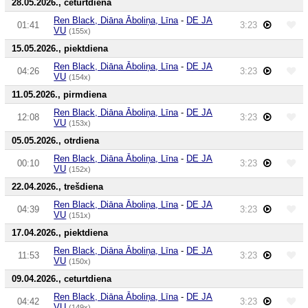
28.05.2026., ceturtdiena
Ren Black, Diāna Āboliņa, Līna
-
DE JA
01:41
3:23
VU
(155x)
15.05.2026., piektdiena
Ren Black, Diāna Āboliņa, Līna
-
DE JA
04:26
3:23
VU
(154x)
11.05.2026., pirmdiena
Ren Black, Diāna Āboliņa, Līna
-
DE JA
12:08
3:23
VU
(153x)
05.05.2026., otrdiena
Ren Black, Diāna Āboliņa, Līna
-
DE JA
00:10
3:23
VU
(152x)
22.04.2026., trešdiena
Ren Black, Diāna Āboliņa, Līna
-
DE JA
04:39
3:23
VU
(151x)
17.04.2026., piektdiena
Ren Black, Diāna Āboliņa, Līna
-
DE JA
11:53
3:23
VU
(150x)
09.04.2026., ceturtdiena
Ren Black, Diāna Āboliņa, Līna
-
DE JA
04:42
3:23
VU
(149x)