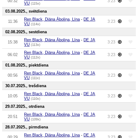
00:32
3:23
VU
(115x)
03.08.2025., svētdiena
Ren Black, Diāna Āboliņa, Līna
-
DE JA
11:36
3:23
VU
(114x)
02.08.2025., sestdiena
Ren Black, Diāna Āboliņa, Līna
-
DE JA
15:38
3:23
VU
(113x)
Ren Black, Diāna Āboliņa, Līna
-
DE JA
06:02
3:23
VU
(112x)
01.08.2025., piektdiena
Ren Black, Diāna Āboliņa, Līna
-
DE JA
00:56
3:23
VU
(111x)
30.07.2025., trešdiena
Ren Black, Diāna Āboliņa, Līna
-
DE JA
10:05
3:23
VU
(110x)
29.07.2025., otrdiena
Ren Black, Diāna Āboliņa, Līna
-
DE JA
20:51
3:23
VU
(109x)
28.07.2025., pirmdiena
Ren Black, Diāna Āboliņa, Līna
-
DE JA
00:29
3:23