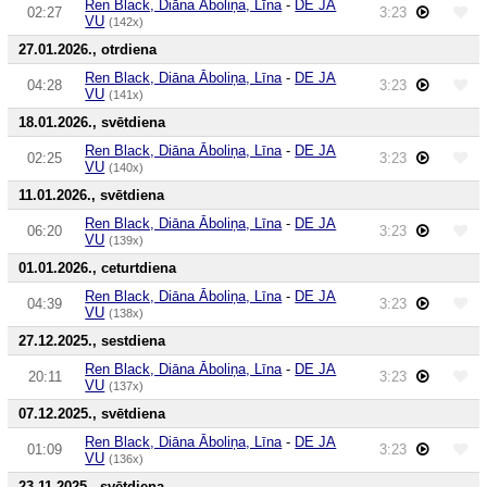
Ren Black, Diāna Āboliņa, Līna
-
DE JA
02:27
3:23
VU
(142x)
27.01.2026., otrdiena
Ren Black, Diāna Āboliņa, Līna
-
DE JA
04:28
3:23
VU
(141x)
18.01.2026., svētdiena
Ren Black, Diāna Āboliņa, Līna
-
DE JA
02:25
3:23
VU
(140x)
11.01.2026., svētdiena
Ren Black, Diāna Āboliņa, Līna
-
DE JA
06:20
3:23
VU
(139x)
01.01.2026., ceturtdiena
Ren Black, Diāna Āboliņa, Līna
-
DE JA
04:39
3:23
VU
(138x)
27.12.2025., sestdiena
Ren Black, Diāna Āboliņa, Līna
-
DE JA
20:11
3:23
VU
(137x)
07.12.2025., svētdiena
Ren Black, Diāna Āboliņa, Līna
-
DE JA
01:09
3:23
VU
(136x)
23.11.2025., svētdiena