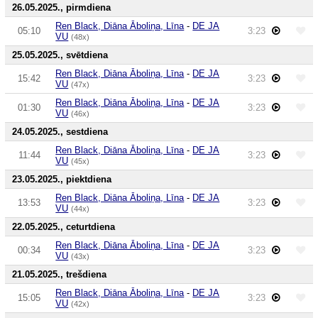
26.05.2025., pirmdiena
Ren Black, Diāna Āboliņa, Līna
-
DE JA
05:10
3:23
VU
(48x)
25.05.2025., svētdiena
Ren Black, Diāna Āboliņa, Līna
-
DE JA
15:42
3:23
VU
(47x)
Ren Black, Diāna Āboliņa, Līna
-
DE JA
01:30
3:23
VU
(46x)
24.05.2025., sestdiena
Ren Black, Diāna Āboliņa, Līna
-
DE JA
11:44
3:23
VU
(45x)
23.05.2025., piektdiena
Ren Black, Diāna Āboliņa, Līna
-
DE JA
13:53
3:23
VU
(44x)
22.05.2025., ceturtdiena
Ren Black, Diāna Āboliņa, Līna
-
DE JA
00:34
3:23
VU
(43x)
21.05.2025., trešdiena
Ren Black, Diāna Āboliņa, Līna
-
DE JA
15:05
3:23
VU
(42x)