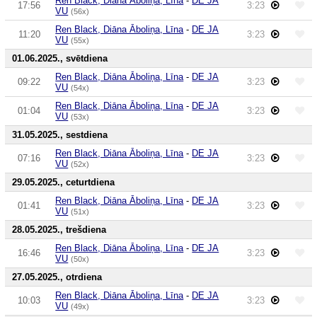
Ren Black, Diāna Āboliņa, Līna
-
DE JA
17:56
3:23
VU
(56x)
Ren Black, Diāna Āboliņa, Līna
-
DE JA
11:20
3:23
VU
(55x)
01.06.2025., svētdiena
Ren Black, Diāna Āboliņa, Līna
-
DE JA
09:22
3:23
VU
(54x)
Ren Black, Diāna Āboliņa, Līna
-
DE JA
01:04
3:23
VU
(53x)
31.05.2025., sestdiena
Ren Black, Diāna Āboliņa, Līna
-
DE JA
07:16
3:23
VU
(52x)
29.05.2025., ceturtdiena
Ren Black, Diāna Āboliņa, Līna
-
DE JA
01:41
3:23
VU
(51x)
28.05.2025., trešdiena
Ren Black, Diāna Āboliņa, Līna
-
DE JA
16:46
3:23
VU
(50x)
27.05.2025., otrdiena
Ren Black, Diāna Āboliņa, Līna
-
DE JA
10:03
3:23
VU
(49x)