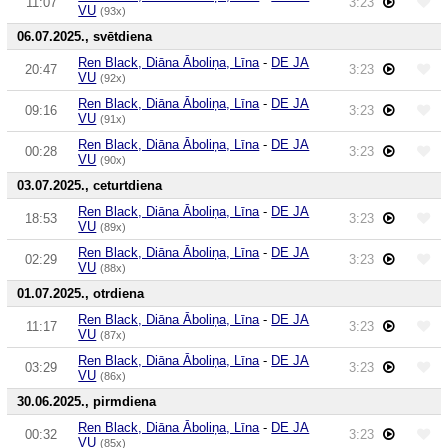
11:07
3:23
VU
(93x)
06.07.2025., svētdiena
Ren Black, Diāna Āboliņa, Līna
-
DE JA
20:47
3:23
VU
(92x)
Ren Black, Diāna Āboliņa, Līna
-
DE JA
09:16
3:23
VU
(91x)
Ren Black, Diāna Āboliņa, Līna
-
DE JA
00:28
3:23
VU
(90x)
03.07.2025., ceturtdiena
Ren Black, Diāna Āboliņa, Līna
-
DE JA
18:53
3:23
VU
(89x)
Ren Black, Diāna Āboliņa, Līna
-
DE JA
02:29
3:23
VU
(88x)
01.07.2025., otrdiena
Ren Black, Diāna Āboliņa, Līna
-
DE JA
11:17
3:23
VU
(87x)
Ren Black, Diāna Āboliņa, Līna
-
DE JA
03:29
3:23
VU
(86x)
30.06.2025., pirmdiena
Ren Black, Diāna Āboliņa, Līna
-
DE JA
00:32
3:23
VU
(85x)