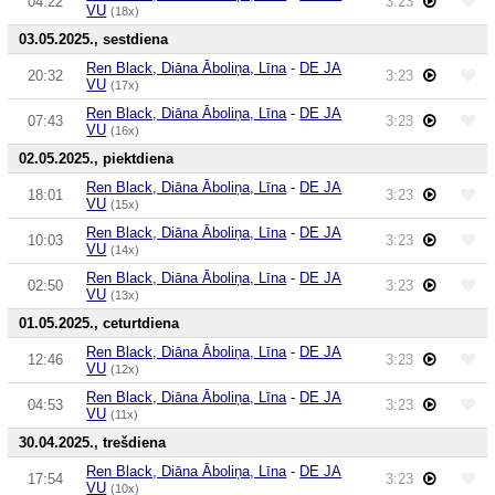
04:22
3:23
VU
(18x)
03.05.2025., sestdiena
Ren Black, Diāna Āboliņa, Līna
-
DE JA
20:32
3:23
VU
(17x)
Ren Black, Diāna Āboliņa, Līna
-
DE JA
07:43
3:23
VU
(16x)
02.05.2025., piektdiena
Ren Black, Diāna Āboliņa, Līna
-
DE JA
18:01
3:23
VU
(15x)
Ren Black, Diāna Āboliņa, Līna
-
DE JA
10:03
3:23
VU
(14x)
Ren Black, Diāna Āboliņa, Līna
-
DE JA
02:50
3:23
VU
(13x)
01.05.2025., ceturtdiena
Ren Black, Diāna Āboliņa, Līna
-
DE JA
12:46
3:23
VU
(12x)
Ren Black, Diāna Āboliņa, Līna
-
DE JA
04:53
3:23
VU
(11x)
30.04.2025., trešdiena
Ren Black, Diāna Āboliņa, Līna
-
DE JA
17:54
3:23
VU
(10x)