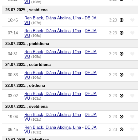
VU
(108x)
26.07.2025., sestdiena
Ren Black, Diāna Āboliņa, Līna
-
DE JA
16:46
3:23
VU
(107x)
Ren Black, Diāna Āboliņa, Līna
-
DE JA
07:14
3:23
VU
(106x)
25.07.2025., piektdiena
Ren Black, Diāna Āboliņa, Līna
-
DE JA
04:31
3:23
VU
(105x)
24.07.2025., ceturtdiena
Ren Black, Diāna Āboliņa, Līna
-
DE JA
00:33
3:23
VU
(104x)
22.07.2025., otrdiena
Ren Black, Diāna Āboliņa, Līna
-
DE JA
03:02
3:23
VU
(103x)
20.07.2025., svētdiena
Ren Black, Diāna Āboliņa, Līna
-
DE JA
19:04
3:23
VU
(102x)
Ren Black, Diāna Āboliņa, Līna
-
DE JA
06:45
3:23
VU
(101x)