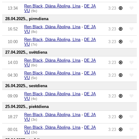
Ren Black, Diāna Āboliņa, Līna
-
DE JA
13:34
3:23
VU
(9x)
28.04.2025., pirmdiena
Ren Black, Diāna Āboliņa, Līna
-
DE JA
16:52
3:23
VU
(8x)
Ren Black, Diāna Āboliņa, Līna
-
DE JA
10:00
3:23
VU
(7x)
27.04.2025., svētdiena
Ren Black, Diāna Āboliņa, Līna
-
DE JA
14:03
3:23
VU
(6x)
Ren Black, Diāna Āboliņa, Līna
-
DE JA
04:30
3:23
VU
(5x)
26.04.2025., sestdiena
Ren Black, Diāna Āboliņa, Līna
-
DE JA
09:09
3:23
VU
(4x)
25.04.2025., piektdiena
Ren Black, Diāna Āboliņa, Līna
-
DE JA
18:27
3:23
VU
(3x)
Ren Black, Diāna Āboliņa, Līna
-
DE JA
00:01
3:23
VU
(2x)