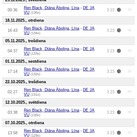
Ren Black, Diāna Āboliņa, Līna
-
DE JA
00:36
3:23
VU
(135x)
18.11.2025., otrdiena
Ren Black, Diāna Āboliņa, Līna
-
DE JA
16:43
3:23
VU
(134x)
05.11.2025., trešdiena
Ren Black, Diāna Āboliņa, Līna
-
DE JA
04:37
3:23
VU
(133x)
01.11.2025., sestdiena
Ren Black, Diāna Āboliņa, Līna
-
DE JA
17:14
3:23
VU
(132x)
22.10.2025., trešdiena
Ren Black, Diāna Āboliņa, Līna
-
DE JA
02:27
3:23
VU
(131x)
12.10.2025., svētdiena
Ren Black, Diāna Āboliņa, Līna
-
DE JA
03:38
3:23
VU
(130x)
07.10.2025., otrdiena
Ren Black, Diāna Āboliņa, Līna
-
DE JA
13:58
3:23
VU
(129x)