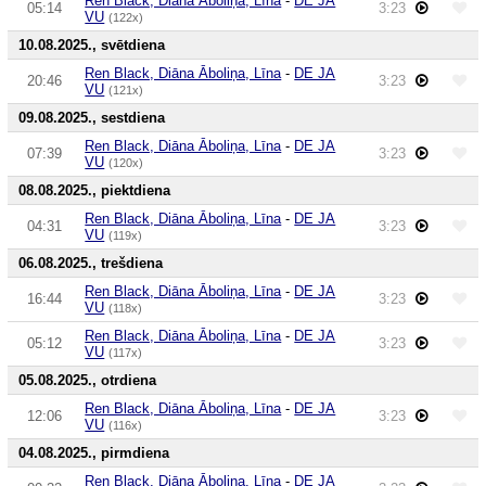
Ren Black, Diāna Āboliņa, Līna
-
DE JA
05:14
3:23
VU
(122x)
10.08.2025., svētdiena
Ren Black, Diāna Āboliņa, Līna
-
DE JA
20:46
3:23
VU
(121x)
09.08.2025., sestdiena
Ren Black, Diāna Āboliņa, Līna
-
DE JA
07:39
3:23
VU
(120x)
08.08.2025., piektdiena
Ren Black, Diāna Āboliņa, Līna
-
DE JA
04:31
3:23
VU
(119x)
06.08.2025., trešdiena
Ren Black, Diāna Āboliņa, Līna
-
DE JA
16:44
3:23
VU
(118x)
Ren Black, Diāna Āboliņa, Līna
-
DE JA
05:12
3:23
VU
(117x)
05.08.2025., otrdiena
Ren Black, Diāna Āboliņa, Līna
-
DE JA
12:06
3:23
VU
(116x)
04.08.2025., pirmdiena
Ren Black, Diāna Āboliņa, Līna
-
DE JA