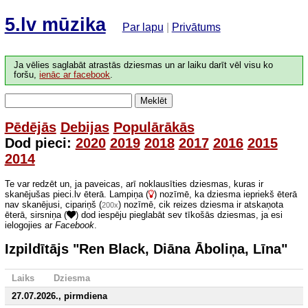
5.lv mūzika
Par lapu
|
Privātums
Ja vēlies saglabāt atrastās dziesmas un ar laiku darīt vēl visu ko
foršu,
ienāc ar facebook
.
Meklēt
Pēdējās
Debijas
Populārākās
Dod pieci:
2020
2019
2018
2017
2016
2015
2014
Te var redzēt un, ja paveicas, arī noklausīties dziesmas, kuras ir
skanējušas pieci.lv ēterā. Lampiņa (
) nozīmē, ka dziesma iepriekš ēterā
nav skanējusi, cipariņš (
) nozīmē, cik reizes dziesma ir atskaņota
200x
ēterā, sirsniņa (
) dod iespēju pieglabāt sev tīkošās dziesmas, ja esi
ielogojies ar
Facebook
.
Izpildītājs "Ren Black, Diāna Āboliņa, Līna"
Laiks
Dziesma
27.07.2026., pirmdiena