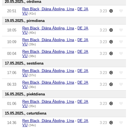
20.05.2025., otrdiena
Ren Black, Diāna Āboliņa, Līna
-
DE JA
20:51
3:23
VU
(41x)
19.05.2025., pirmdiena
Ren Black, Diāna Āboliņa, Līna
-
DE JA
18:05
3:23
VU
(40x)
Ren Black, Diāna Āboliņa, Līna
-
DE JA
10:09
3:23
VU
(39x)
Ren Black, Diāna Āboliņa, Līna
-
DE JA
00:04
3:23
VU
(38x)
17.05.2025., sestdiena
Ren Black, Diāna Āboliņa, Līna
-
DE JA
17:06
3:23
VU
(37x)
Ren Black, Diāna Āboliņa, Līna
-
DE JA
06:33
3:23
VU
(36x)
16.05.2025., piektdiena
Ren Black, Diāna Āboliņa, Līna
-
DE JA
01:06
3:23
VU
(35x)
15.05.2025., ceturtdiena
Ren Black, Diāna Āboliņa, Līna
-
DE JA
14:36
3:23
VU
(34x)