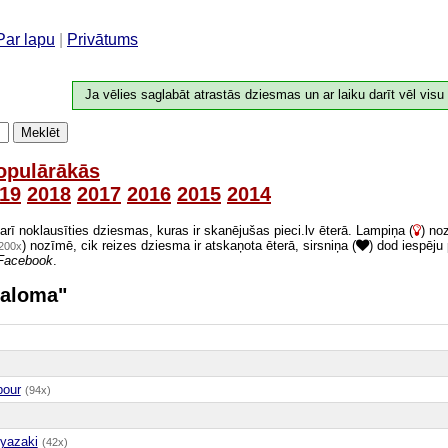
Par lapu
|
Privātums
Ja vēlies saglabāt atrastās dziesmas un ar laiku darīt vēl visu
Meklēt
opulārākās
19
2018
2017
2016
2015
2014
 arī noklausīties dziesmas, kuras ir skanējušas pieci.lv ēterā. Lampiņa (
) no
) nozīmē, cik reizes dziesma ir atskaņota ēterā, sirsniņa (
) dod iespēju
200x
Facebook
.
 Paloma"
bour
(94x)
yazaki
(42x)