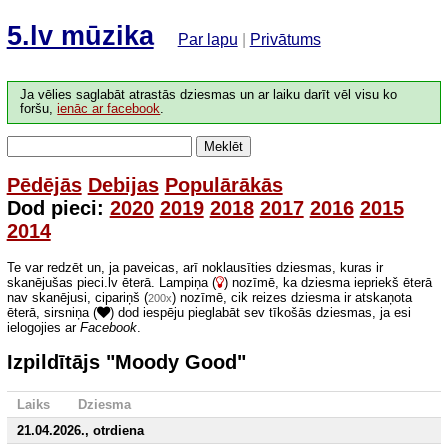
5.lv mūzika
Par lapu
|
Privātums
Ja vēlies saglabāt atrastās dziesmas un ar laiku darīt vēl visu ko
foršu,
ienāc ar facebook
.
Meklēt
Pēdējās
Debijas
Populārākās
Dod pieci:
2020
2019
2018
2017
2016
2015
2014
Te var redzēt un, ja paveicas, arī noklausīties dziesmas, kuras ir
skanējušas pieci.lv ēterā. Lampiņa (
) nozīmē, ka dziesma iepriekš ēterā
nav skanējusi, cipariņš (
) nozīmē, cik reizes dziesma ir atskaņota
200x
ēterā, sirsniņa (
) dod iespēju pieglabāt sev tīkošās dziesmas, ja esi
ielogojies ar
Facebook
.
Izpildītājs "Moody Good"
Laiks
Dziesma
21.04.2026., otrdiena