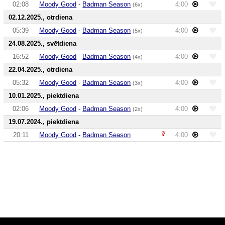
02:08
Moody Good
-
Badman Season
4:00
(6x)
02.12.2025., otrdiena
05:39
Moody Good
-
Badman Season
4:00
(5x)
24.08.2025., svētdiena
16:52
Moody Good
-
Badman Season
4:00
(4x)
22.04.2025., otrdiena
05:32
Moody Good
-
Badman Season
4:00
(3x)
10.01.2025., piektdiena
02:06
Moody Good
-
Badman Season
4:00
(2x)
19.07.2024., piektdiena
20:11
Moody Good
-
Badman Season
4:00
Audio