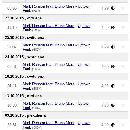
Mark Ronson feat. Bruno Mars
-
Uptown
03:35
4:29
Funk
(509x)
27.10.2015., otrdiena
Mark Ronson feat. Bruno Mars
-
Uptown
11:19
4:29
Funk
(508x)
25.10.2015., svētdiena
Mark Ronson feat. Bruno Mars
-
Uptown
21:07
4:29
Funk
(507x)
24.10.2015., sestdiena
Mark Ronson feat. Bruno Mars
-
Uptown
07:31
4:29
Funk
(506x)
18.10.2015., svētdiena
Mark Ronson feat. Bruno Mars
-
Uptown
01:11
4:29
Funk
(505x)
13.10.2015., otrdiena
Mark Ronson feat. Bruno Mars
-
Uptown
10:39
4:29
Funk
(504x)
09.10.2015., piektdiena
Mark Ronson feat. Bruno Mars
-
Uptown
22:31
4:29
Funk
(503x)