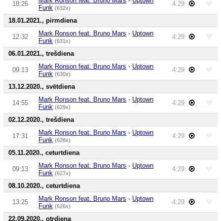
Mark Ronson feat. Bruno Mars
-
Uptown
18:26
4:29
Funk
(632x)
18.01.2021., pirmdiena
Mark Ronson feat. Bruno Mars
-
Uptown
12:32
4:29
Funk
(631x)
06.01.2021., trešdiena
Mark Ronson feat. Bruno Mars
-
Uptown
09:13
4:29
Funk
(630x)
13.12.2020., svētdiena
Mark Ronson feat. Bruno Mars
-
Uptown
14:55
4:29
Funk
(629x)
02.12.2020., trešdiena
Mark Ronson feat. Bruno Mars
-
Uptown
17:31
4:29
Funk
(628x)
05.11.2020., ceturtdiena
Mark Ronson feat. Bruno Mars
-
Uptown
09:13
4:29
Funk
(627x)
08.10.2020., ceturtdiena
Mark Ronson feat. Bruno Mars
-
Uptown
13:25
4:29
Funk
(626x)
22.09.2020., otrdiena