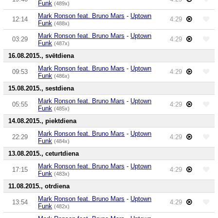
Funk
(489x)
Mark Ronson feat. Bruno Mars
-
Uptown
12:14
4:29
Funk
(488x)
Mark Ronson feat. Bruno Mars
-
Uptown
03:29
4:29
Funk
(487x)
16.08.2015., svētdiena
Mark Ronson feat. Bruno Mars
-
Uptown
09:53
4:29
Funk
(486x)
15.08.2015., sestdiena
Mark Ronson feat. Bruno Mars
-
Uptown
05:55
4:29
Funk
(485x)
14.08.2015., piektdiena
Mark Ronson feat. Bruno Mars
-
Uptown
22:29
4:29
Funk
(484x)
13.08.2015., ceturtdiena
Mark Ronson feat. Bruno Mars
-
Uptown
17:15
4:29
Funk
(483x)
11.08.2015., otrdiena
Mark Ronson feat. Bruno Mars
-
Uptown
13:54
4:29
Funk
(482x)