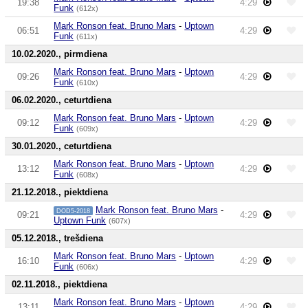
19:38
4:29
Funk
(612x)
Mark Ronson feat. Bruno Mars
-
Uptown
06:51
4:29
Funk
(611x)
10.02.2020., pirmdiena
Mark Ronson feat. Bruno Mars
-
Uptown
09:26
4:29
Funk
(610x)
06.02.2020., ceturtdiena
Mark Ronson feat. Bruno Mars
-
Uptown
09:12
4:29
Funk
(609x)
30.01.2020., ceturtdiena
Mark Ronson feat. Bruno Mars
-
Uptown
13:12
4:29
Funk
(608x)
21.12.2018., piektdiena
Mark Ronson feat. Bruno Mars
-
DOD5-2018
09:21
4:29
Uptown Funk
(607x)
05.12.2018., trešdiena
Mark Ronson feat. Bruno Mars
-
Uptown
16:10
4:29
Funk
(606x)
02.11.2018., piektdiena
Mark Ronson feat. Bruno Mars
-
Uptown
13:11
4:29