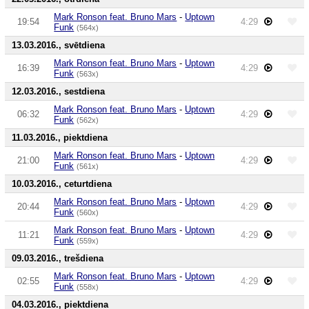
Mark Ronson feat. Bruno Mars
-
Uptown
19:54
4:29
Funk
(564x)
13.03.2016., svētdiena
Mark Ronson feat. Bruno Mars
-
Uptown
16:39
4:29
Funk
(563x)
12.03.2016., sestdiena
Mark Ronson feat. Bruno Mars
-
Uptown
06:32
4:29
Funk
(562x)
11.03.2016., piektdiena
Mark Ronson feat. Bruno Mars
-
Uptown
21:00
4:29
Funk
(561x)
10.03.2016., ceturtdiena
Mark Ronson feat. Bruno Mars
-
Uptown
20:44
4:29
Funk
(560x)
Mark Ronson feat. Bruno Mars
-
Uptown
11:21
4:29
Funk
(559x)
09.03.2016., trešdiena
Mark Ronson feat. Bruno Mars
-
Uptown
02:55
4:29
Funk
(558x)
04.03.2016., piektdiena