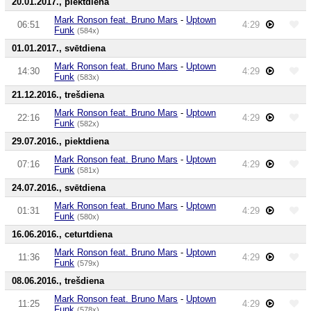
20.01.2017., piektdiena
Mark Ronson feat. Bruno Mars
-
Uptown
06:51
4:29
Funk
(584x)
01.01.2017., svētdiena
Mark Ronson feat. Bruno Mars
-
Uptown
14:30
4:29
Funk
(583x)
21.12.2016., trešdiena
Mark Ronson feat. Bruno Mars
-
Uptown
22:16
4:29
Funk
(582x)
29.07.2016., piektdiena
Mark Ronson feat. Bruno Mars
-
Uptown
07:16
4:29
Funk
(581x)
24.07.2016., svētdiena
Mark Ronson feat. Bruno Mars
-
Uptown
01:31
4:29
Funk
(580x)
16.06.2016., ceturtdiena
Mark Ronson feat. Bruno Mars
-
Uptown
11:36
4:29
Funk
(579x)
08.06.2016., trešdiena
Mark Ronson feat. Bruno Mars
-
Uptown
11:25
4:29
Funk
(578x)