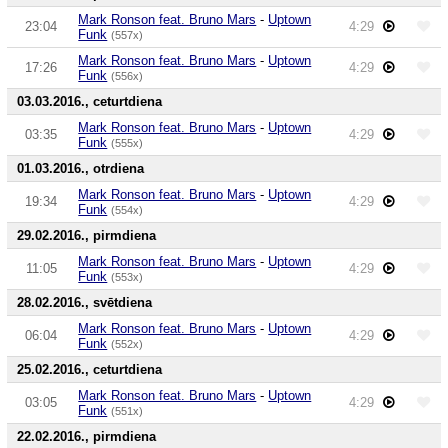
Mark Ronson feat. Bruno Mars
-
Uptown
23:04
4:29
Funk
(557x)
Mark Ronson feat. Bruno Mars
-
Uptown
17:26
4:29
Funk
(556x)
03.03.2016., ceturtdiena
Mark Ronson feat. Bruno Mars
-
Uptown
03:35
4:29
Funk
(555x)
01.03.2016., otrdiena
Mark Ronson feat. Bruno Mars
-
Uptown
19:34
4:29
Funk
(554x)
29.02.2016., pirmdiena
Mark Ronson feat. Bruno Mars
-
Uptown
11:05
4:29
Funk
(553x)
28.02.2016., svētdiena
Mark Ronson feat. Bruno Mars
-
Uptown
06:04
4:29
Funk
(552x)
25.02.2016., ceturtdiena
Mark Ronson feat. Bruno Mars
-
Uptown
03:05
4:29
Funk
(551x)
22.02.2016., pirmdiena