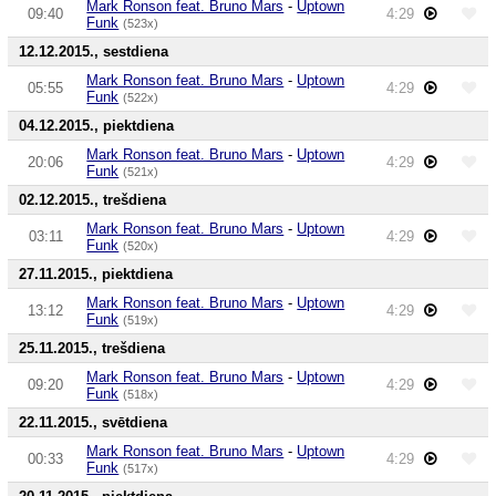
Mark Ronson feat. Bruno Mars
-
Uptown
09:40
4:29
Funk
(523x)
12.12.2015., sestdiena
Mark Ronson feat. Bruno Mars
-
Uptown
05:55
4:29
Funk
(522x)
04.12.2015., piektdiena
Mark Ronson feat. Bruno Mars
-
Uptown
20:06
4:29
Funk
(521x)
02.12.2015., trešdiena
Mark Ronson feat. Bruno Mars
-
Uptown
03:11
4:29
Funk
(520x)
27.11.2015., piektdiena
Mark Ronson feat. Bruno Mars
-
Uptown
13:12
4:29
Funk
(519x)
25.11.2015., trešdiena
Mark Ronson feat. Bruno Mars
-
Uptown
09:20
4:29
Funk
(518x)
22.11.2015., svētdiena
Mark Ronson feat. Bruno Mars
-
Uptown
00:33
4:29
Funk
(517x)