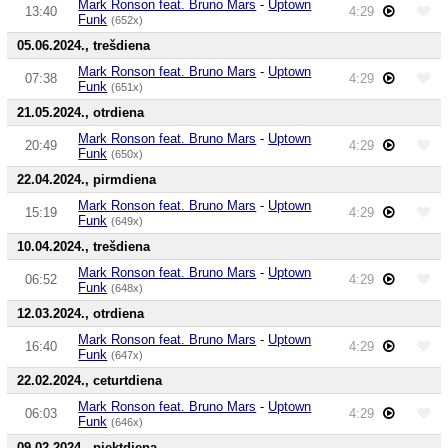
Mark Ronson feat. Bruno Mars
-
Uptown
13:40
4:29
Funk
(652x)
05.06.2024., trešdiena
Mark Ronson feat. Bruno Mars
-
Uptown
07:38
4:29
Funk
(651x)
21.05.2024., otrdiena
Mark Ronson feat. Bruno Mars
-
Uptown
20:49
4:29
Funk
(650x)
22.04.2024., pirmdiena
Mark Ronson feat. Bruno Mars
-
Uptown
15:19
4:29
Funk
(649x)
10.04.2024., trešdiena
Mark Ronson feat. Bruno Mars
-
Uptown
06:52
4:29
Funk
(648x)
12.03.2024., otrdiena
Mark Ronson feat. Bruno Mars
-
Uptown
16:40
4:29
Funk
(647x)
22.02.2024., ceturtdiena
Mark Ronson feat. Bruno Mars
-
Uptown
06:03
4:29
Funk
(646x)
09.02.2024., piektdiena