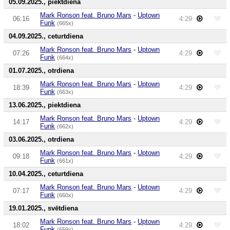
05.09.2025., piektdiena
Mark Ronson feat. Bruno Mars
-
Uptown
06:16
4:29
Funk
(665x)
04.09.2025., ceturtdiena
Mark Ronson feat. Bruno Mars
-
Uptown
07:26
4:29
Funk
(664x)
01.07.2025., otrdiena
Mark Ronson feat. Bruno Mars
-
Uptown
18:39
4:29
Funk
(663x)
13.06.2025., piektdiena
Mark Ronson feat. Bruno Mars
-
Uptown
14:17
4:29
Funk
(662x)
03.06.2025., otrdiena
Mark Ronson feat. Bruno Mars
-
Uptown
09:18
4:29
Funk
(661x)
10.04.2025., ceturtdiena
Mark Ronson feat. Bruno Mars
-
Uptown
07:17
4:29
Funk
(660x)
19.01.2025., svētdiena
Mark Ronson feat. Bruno Mars
-
Uptown
18:02
4:29
Funk
(659x)