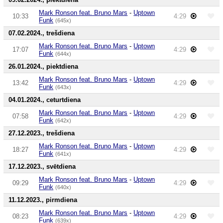
Mark Ronson feat. Bruno Mars
-
Uptown
10:33
4:29
Funk
(645x)
07.02.2024., trešdiena
Mark Ronson feat. Bruno Mars
-
Uptown
17:07
4:29
Funk
(644x)
26.01.2024., piektdiena
Mark Ronson feat. Bruno Mars
-
Uptown
13:42
4:29
Funk
(643x)
04.01.2024., ceturtdiena
Mark Ronson feat. Bruno Mars
-
Uptown
07:58
4:29
Funk
(642x)
27.12.2023., trešdiena
Mark Ronson feat. Bruno Mars
-
Uptown
18:27
4:29
Funk
(641x)
17.12.2023., svētdiena
Mark Ronson feat. Bruno Mars
-
Uptown
09:29
4:29
Funk
(640x)
11.12.2023., pirmdiena
Mark Ronson feat. Bruno Mars
-
Uptown
08:23
4:29
Funk
(639x)