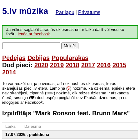
5.lv mūzika
Par lapu
|
Privātums
Ja vēlies saglabāt atrastās dziesmas un ar laiku darīt vēl visu ko
foršu,
ienāc ar facebook
.
Meklēt
Pēdējās
Debijas
Populārākās
Dod pieci:
2020
2019
2018
2017
2016
2015
2014
Te var redzēt un, ja paveicas, arī noklausīties dziesmas, kuras ir
skanējušas pieci.lv ēterā. Lampiņa (
) nozīmē, ka dziesma iepriekš ēterā
nav skanējusi, cipariņš (
) nozīmē, cik reizes dziesma ir atskaņota
200x
ēterā, sirsniņa (
) dod iespēju pieglabāt sev tīkošās dziesmas, ja esi
ielogojies ar
Facebook
.
Izpildītājs "Mark Ronson feat. Bruno Mars"
Laiks
Dziesma
17.07.2026., piektdiena