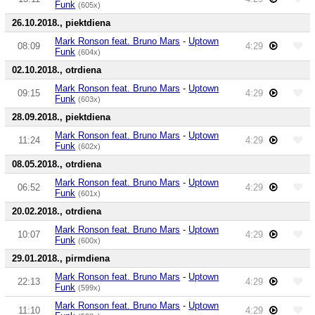
Funk
(605x)
26.10.2018., piektdiena
Mark Ronson feat. Bruno Mars
-
Uptown
08:09
4:29
Funk
(604x)
02.10.2018., otrdiena
Mark Ronson feat. Bruno Mars
-
Uptown
09:15
4:29
Funk
(603x)
28.09.2018., piektdiena
Mark Ronson feat. Bruno Mars
-
Uptown
11:24
4:29
Funk
(602x)
08.05.2018., otrdiena
Mark Ronson feat. Bruno Mars
-
Uptown
06:52
4:29
Funk
(601x)
20.02.2018., otrdiena
Mark Ronson feat. Bruno Mars
-
Uptown
10:07
4:29
Funk
(600x)
29.01.2018., pirmdiena
Mark Ronson feat. Bruno Mars
-
Uptown
22:13
4:29
Funk
(599x)
Mark Ronson feat. Bruno Mars
-
Uptown
11:10
4:29