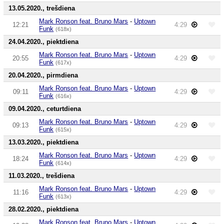
13.05.2020., trešdiena
Mark Ronson feat. Bruno Mars
-
Uptown
12:21
4:29
Funk
(618x)
24.04.2020., piektdiena
Mark Ronson feat. Bruno Mars
-
Uptown
20:55
4:29
Funk
(617x)
20.04.2020., pirmdiena
Mark Ronson feat. Bruno Mars
-
Uptown
09:11
4:29
Funk
(616x)
09.04.2020., ceturtdiena
Mark Ronson feat. Bruno Mars
-
Uptown
09:13
4:29
Funk
(615x)
13.03.2020., piektdiena
Mark Ronson feat. Bruno Mars
-
Uptown
18:24
4:29
Funk
(614x)
11.03.2020., trešdiena
Mark Ronson feat. Bruno Mars
-
Uptown
11:16
4:29
Funk
(613x)
28.02.2020., piektdiena
Mark Ronson feat. Bruno Mars
-
Uptown