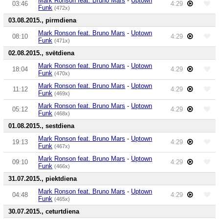
Mark Ronson feat. Bruno Mars
-
Uptown
03:46
4:29
Funk
(472x)
03.08.2015., pirmdiena
Mark Ronson feat. Bruno Mars
-
Uptown
08:10
4:29
Funk
(471x)
02.08.2015., svētdiena
Mark Ronson feat. Bruno Mars
-
Uptown
18:04
4:29
Funk
(470x)
Mark Ronson feat. Bruno Mars
-
Uptown
11:12
4:29
Funk
(469x)
Mark Ronson feat. Bruno Mars
-
Uptown
05:12
4:29
Funk
(468x)
01.08.2015., sestdiena
Mark Ronson feat. Bruno Mars
-
Uptown
19:13
4:29
Funk
(467x)
Mark Ronson feat. Bruno Mars
-
Uptown
09:10
4:29
Funk
(466x)
31.07.2015., piektdiena
Mark Ronson feat. Bruno Mars
-
Uptown
04:48
4:29
Funk
(465x)
30.07.2015., ceturtdiena