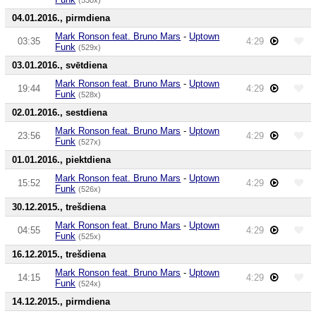
04.01.2016., pirmdiena
Mark Ronson feat. Bruno Mars
-
Uptown
03:35
4:29
Funk
(529x)
03.01.2016., svētdiena
Mark Ronson feat. Bruno Mars
-
Uptown
19:44
4:29
Funk
(528x)
02.01.2016., sestdiena
Mark Ronson feat. Bruno Mars
-
Uptown
23:56
4:29
Funk
(527x)
01.01.2016., piektdiena
Mark Ronson feat. Bruno Mars
-
Uptown
15:52
4:29
Funk
(526x)
30.12.2015., trešdiena
Mark Ronson feat. Bruno Mars
-
Uptown
04:55
4:29
Funk
(525x)
16.12.2015., trešdiena
Mark Ronson feat. Bruno Mars
-
Uptown
14:15
4:29
Funk
(524x)
14.12.2015., pirmdiena