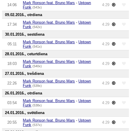
Mark Ronson feat. Bruno Mars
-
Uptown
14:06
4:29
Funk
(543x)
09.02.2016., otrdiena
Mark Ronson feat. Bruno Mars
-
Uptown
17:34
4:29
Funk
(542x)
30.01.2016., sestdiena
Mark Ronson feat. Bruno Mars
-
Uptown
05:11
4:29
Funk
(541x)
28.01.2016., ceturtdiena
Mark Ronson feat. Bruno Mars
-
Uptown
18:03
4:29
Funk
(540x)
27.01.2016., trešdiena
Mark Ronson feat. Bruno Mars
-
Uptown
22:26
4:29
Funk
(539x)
26.01.2016., otrdiena
Mark Ronson feat. Bruno Mars
-
Uptown
03:54
4:29
Funk
(538x)
24.01.2016., svētdiena
Mark Ronson feat. Bruno Mars
-
Uptown
20:55
4:29
Funk
(537x)