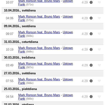
Mark Ronson feat. Bruno Mars
-
Uptown
10:07
4:29
Funk
(571x)
10.04.2016., svētdiena
Mark Ronson feat. Bruno Mars
-
Uptown
04:06
4:29
Funk
(570x)
09.04.2016., sestdiena
Mark Ronson feat. Bruno Mars
-
Uptown
09:07
4:29
Funk
(569x)
31.03.2016., ceturtdiena
Mark Ronson feat. Bruno Mars
-
Uptown
10:19
4:29
Funk
(568x)
30.03.2016., trešdiena
Mark Ronson feat. Bruno Mars
-
Uptown
03:49
4:29
Funk
(567x)
27.03.2016., svētdiena
Mark Ronson feat. Bruno Mars
-
Uptown
07:55
4:29
Funk
(566x)
25.03.2016., piektdiena
Mark Ronson feat. Bruno Mars
-
Uptown
04:54
4:29
Funk
(565x)
22.03.2016., otrdiena