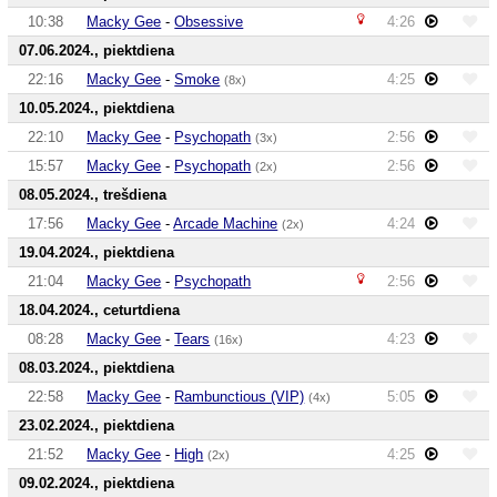
10:38
Macky Gee
-
Obsessive
4:26
07.06.2024., piektdiena
22:16
Macky Gee
-
Smoke
4:25
(8x)
10.05.2024., piektdiena
22:10
Macky Gee
-
Psychopath
2:56
(3x)
15:57
Macky Gee
-
Psychopath
2:56
(2x)
08.05.2024., trešdiena
17:56
Macky Gee
-
Arcade Machine
4:24
(2x)
19.04.2024., piektdiena
21:04
Macky Gee
-
Psychopath
2:56
18.04.2024., ceturtdiena
08:28
Macky Gee
-
Tears
4:23
(16x)
08.03.2024., piektdiena
22:58
Macky Gee
-
Rambunctious (VIP)
5:05
(4x)
23.02.2024., piektdiena
21:52
Macky Gee
-
High
4:25
(2x)
09.02.2024., piektdiena