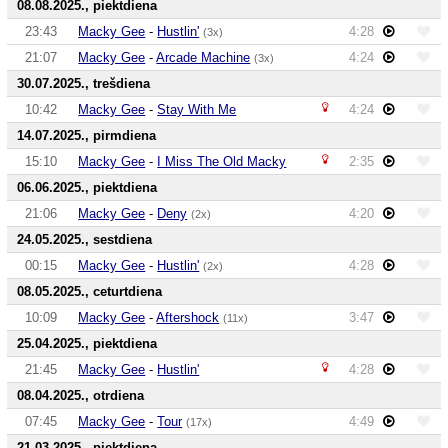
08.08.2025., piektdiena
23:43
Macky Gee
-
Hustlin'
4:28
(3x)
21:07
Macky Gee
-
Arcade Machine
4:24
(3x)
30.07.2025., trešdiena
10:42
Macky Gee
-
Stay With Me
4:24
14.07.2025., pirmdiena
15:10
Macky Gee
-
I Miss The Old Macky
2:35
06.06.2025., piektdiena
21:06
Macky Gee
-
Deny
4:20
(2x)
24.05.2025., sestdiena
00:15
Macky Gee
-
Hustlin'
4:28
(2x)
08.05.2025., ceturtdiena
10:09
Macky Gee
-
Aftershock
3:47
(11x)
25.04.2025., piektdiena
21:45
Macky Gee
-
Hustlin'
4:28
08.04.2025., otrdiena
07:45
Macky Gee
-
Tour
4:49
(17x)
21.03.2025., piektdiena