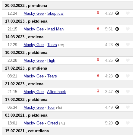
20.03.2023., pirmdiena
12:24
Macky Gee
-
Skeptical
4:28
17.03.2023., piektdiena
21:15
Macky Gee
-
Mad Man
5:51
14.03.2023., otrdiena
12:29
Macky Gee
-
Tears
4:23
(2x)
10.03.2023., piektdiena
20:28
Macky Gee
-
High
4:25
27.02.2023., pirmdiena
08:21
Macky Gee
-
Tears
4:23
21.02.2023., otrdiena
21:15
Macky Gee
-
Aftershock
3:47
17.02.2023., piektdiena
06:34
Macky Gee
-
Tour
4:49
(4x)
03.09.2021., piektdiena
18:01
Macky Gee
-
Greed
5:20
(7x)
15.07.2021., ceturtdiena