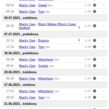
09:52
Macky Gee
-
Greed
5:20
(8x)
08:19
Macky Gee
-
Tour
4:49
(9x)
09.07.2023., svētdiena
Macky Gee
-
Black Widow (Blvck Crowz
09:36
4:25
bootleg)
07.07.2023., piektdiena
20:14
Macky Gee
-
Bounce
5:44
12:26
Macky Gee
-
Tour
4:49
(8x)
30.06.2023., piektdiena
09:39
Macky Gee
-
Aftershock
3:47
(6x)
08:41
Macky Gee
-
Smoke
4:25
(3x)
28.06.2023., trešdiena
06:45
Macky Gee
-
Aftershock
3:47
(5x)
27.06.2023., otrdiena
17:53
Macky Gee
-
Aftershock
3:47
(4x)
09:55
Macky Gee
-
Tour
4:49
(7x)
21.06.2023., trešdiena