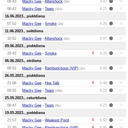
09:43
Macky Gee
-
Aftershock
3:47
(3x)
08:42
Macky Gee
-
Tears
4:23
(11x)
16.06.2023., piektdiena
07:52
Macky Gee
-
Smoke
4:25
(2x)
11.06.2023., svētdiena
10:52
Macky Gee
-
Aftershock
3:47
(2x)
09.06.2023., piektdiena
20:43
Macky Gee
-
Smoke
4:25
06.06.2023., otrdiena
08:52
Macky Gee
-
Rambunctious (VIP)
5:05
(2x)
26.05.2023., piektdiena
21:08
Macky Gee
-
Hoe Talk
5:48
09:55
Macky Gee
-
Tears
4:23
(10x)
25.05.2023., ceturtdiena
08:47
Macky Gee
-
Tears
4:23
(9x)
19.05.2023., piektdiena
21:57
Macky Gee
-
Weakest Point
5:50
21:30
Macky Gee
-
Rambunctious (VIP)
5:05