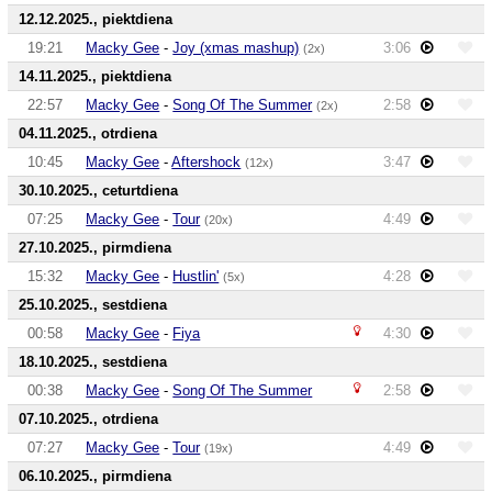
12.12.2025., piektdiena
19:21
Macky Gee
-
Joy (xmas mashup)
3:06
(2x)
14.11.2025., piektdiena
22:57
Macky Gee
-
Song Of The Summer
2:58
(2x)
04.11.2025., otrdiena
10:45
Macky Gee
-
Aftershock
3:47
(12x)
30.10.2025., ceturtdiena
07:25
Macky Gee
-
Tour
4:49
(20x)
27.10.2025., pirmdiena
15:32
Macky Gee
-
Hustlin'
4:28
(5x)
25.10.2025., sestdiena
00:58
Macky Gee
-
Fiya
4:30
18.10.2025., sestdiena
00:38
Macky Gee
-
Song Of The Summer
2:58
07.10.2025., otrdiena
07:27
Macky Gee
-
Tour
4:49
(19x)
06.10.2025., pirmdiena