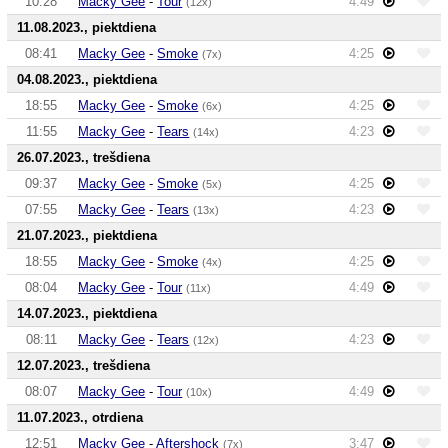
10:28
Macky Gee
-
Tour
4:49
(12x)
11.08.2023., piektdiena
08:41
Macky Gee
-
Smoke
4:25
(7x)
04.08.2023., piektdiena
18:55
Macky Gee
-
Smoke
4:25
(6x)
11:55
Macky Gee
-
Tears
4:23
(14x)
26.07.2023., trešdiena
09:37
Macky Gee
-
Smoke
4:25
(5x)
07:55
Macky Gee
-
Tears
4:23
(13x)
21.07.2023., piektdiena
18:55
Macky Gee
-
Smoke
4:25
(4x)
08:04
Macky Gee
-
Tour
4:49
(11x)
14.07.2023., piektdiena
08:11
Macky Gee
-
Tears
4:23
(12x)
12.07.2023., trešdiena
08:07
Macky Gee
-
Tour
4:49
(10x)
11.07.2023., otrdiena
12:51
Macky Gee
-
Aftershock
3:47
(7x)