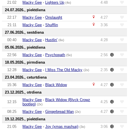
21:02
Macky Gee
-
Lighters Up
4:48
(4x)
24.07.2026., piektdiena
22:17
Macky Gee
-
Onslaught
4:27
21:11
Macky Gee
-
Shufflin
3:36
27.06.2026., sestdiena
00:40
Macky Gee
-
Hustlin'
4:28
(6x)
05.06.2026., piektdiena
22:56
Macky Gee
-
Psychopath
2:56
(5x)
18.05.2026., pirmdiena
12:28
Macky Gee
-
I Miss The Old Macky
2:35
(2x)
23.04.2026., ceturtdiena
15:36
Macky Gee
-
Black Widow
4:27
23.12.2025., otrdiena
Macky Gee
-
Black Widow (Blvck Crowz
12:15
4:25
bootleg)
(2x)
08:25
Macky Gee
-
Gingerbread Man
4:27
(2x)
19.12.2025., piektdiena
21:05
Macky Gee
-
Joy (xmas mashup)
3:06
(3x)