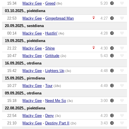
15:34
Macky Gee
-
Greed
5:20
(9x)
03.10.2025., piektdiena
22:53
Macky Gee
-
Gingerbread Man
4:27
20.09.2025., sestdiena
00:14
Macky Gee
-
Hustlin'
4:28
(4x)
19.09.2025., piektdiena
21:22
Macky Gee
-
Shine
4:30
10:47
Macky Gee
-
Grititude
5:43
(2x)
16.09.2025., otrdiena
15:42
Macky Gee
-
Lighters Up
4:48
(3x)
15.09.2025., pirmdiena
10:27
Macky Gee
-
Tour
4:49
(18x)
09.09.2025., otrdiena
15:18
Macky Gee
-
Need Me So
3:00
(3x)
22.08.2025., piektdiena
22:54
Macky Gee
-
Deny
4:20
(3x)
21:10
Macky Gee
-
Destiny Part II
3:43
(2x)