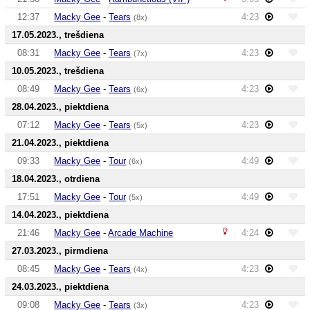
12:37
Macky Gee
-
Tears
4:23
(8x)
17.05.2023., trešdiena
08:31
Macky Gee
-
Tears
4:23
(7x)
10.05.2023., trešdiena
08:49
Macky Gee
-
Tears
4:23
(6x)
28.04.2023., piektdiena
07:12
Macky Gee
-
Tears
4:23
(5x)
21.04.2023., piektdiena
09:33
Macky Gee
-
Tour
4:49
(6x)
18.04.2023., otrdiena
17:51
Macky Gee
-
Tour
4:49
(5x)
14.04.2023., piektdiena
21:46
Macky Gee
-
Arcade Machine
4:24
27.03.2023., pirmdiena
08:45
Macky Gee
-
Tears
4:23
(4x)
24.03.2023., piektdiena
09:08
Macky Gee
-
Tears
4:23
(3x)