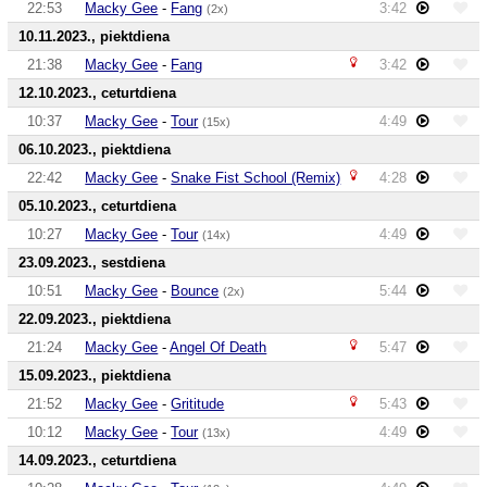
22:53
Macky Gee
-
Fang
3:42
(2x)
10.11.2023., piektdiena
21:38
Macky Gee
-
Fang
3:42
12.10.2023., ceturtdiena
10:37
Macky Gee
-
Tour
4:49
(15x)
06.10.2023., piektdiena
22:42
Macky Gee
-
Snake Fist School (Remix)
4:28
05.10.2023., ceturtdiena
10:27
Macky Gee
-
Tour
4:49
(14x)
23.09.2023., sestdiena
10:51
Macky Gee
-
Bounce
5:44
(2x)
22.09.2023., piektdiena
21:24
Macky Gee
-
Angel Of Death
5:47
15.09.2023., piektdiena
21:52
Macky Gee
-
Grititude
5:43
10:12
Macky Gee
-
Tour
4:49
(13x)
14.09.2023., ceturtdiena