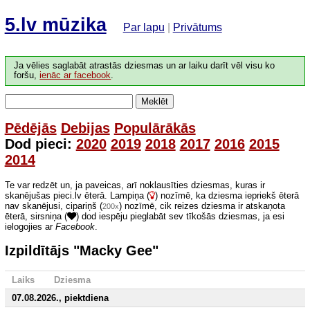
5.lv mūzika
Par lapu
|
Privātums
Ja vēlies saglabāt atrastās dziesmas un ar laiku darīt vēl visu ko
foršu,
ienāc ar facebook
.
Meklēt
Pēdējās
Debijas
Populārākās
Dod pieci:
2020
2019
2018
2017
2016
2015
2014
Te var redzēt un, ja paveicas, arī noklausīties dziesmas, kuras ir
skanējušas pieci.lv ēterā. Lampiņa (
) nozīmē, ka dziesma iepriekš ēterā
nav skanējusi, cipariņš (
) nozīmē, cik reizes dziesma ir atskaņota
200x
ēterā, sirsniņa (
) dod iespēju pieglabāt sev tīkošās dziesmas, ja esi
ielogojies ar
Facebook
.
Izpildītājs "Macky Gee"
Laiks
Dziesma
07.08.2026., piektdiena