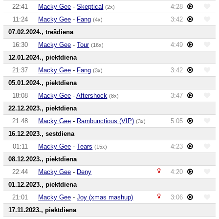
22:41
Macky Gee
-
Skeptical
4:28
(2x)
11:24
Macky Gee
-
Fang
3:42
(4x)
07.02.2024., trešdiena
16:30
Macky Gee
-
Tour
4:49
(16x)
12.01.2024., piektdiena
21:37
Macky Gee
-
Fang
3:42
(3x)
05.01.2024., piektdiena
18:08
Macky Gee
-
Aftershock
3:47
(8x)
22.12.2023., piektdiena
21:48
Macky Gee
-
Rambunctious (VIP)
5:05
(3x)
16.12.2023., sestdiena
01:11
Macky Gee
-
Tears
4:23
(15x)
08.12.2023., piektdiena
22:44
Macky Gee
-
Deny
4:20
01.12.2023., piektdiena
21:01
Macky Gee
-
Joy (xmas mashup)
3:06
17.11.2023., piektdiena