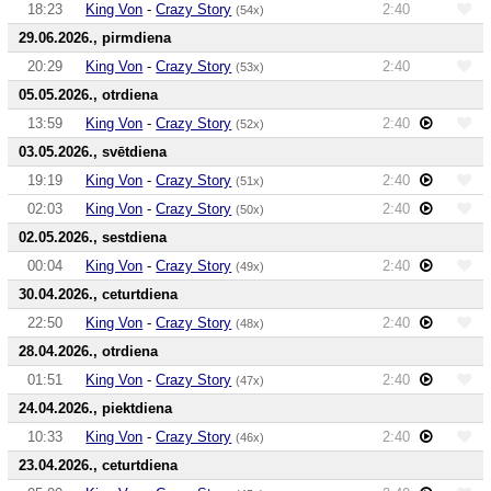
18:23
King Von
-
Crazy Story
2:40
(54x)
29.06.2026., pirmdiena
20:29
King Von
-
Crazy Story
2:40
(53x)
05.05.2026., otrdiena
13:59
King Von
-
Crazy Story
2:40
(52x)
03.05.2026., svētdiena
19:19
King Von
-
Crazy Story
2:40
(51x)
02:03
King Von
-
Crazy Story
2:40
(50x)
02.05.2026., sestdiena
00:04
King Von
-
Crazy Story
2:40
(49x)
30.04.2026., ceturtdiena
22:50
King Von
-
Crazy Story
2:40
(48x)
28.04.2026., otrdiena
01:51
King Von
-
Crazy Story
2:40
(47x)
24.04.2026., piektdiena
10:33
King Von
-
Crazy Story
2:40
(46x)
23.04.2026., ceturtdiena