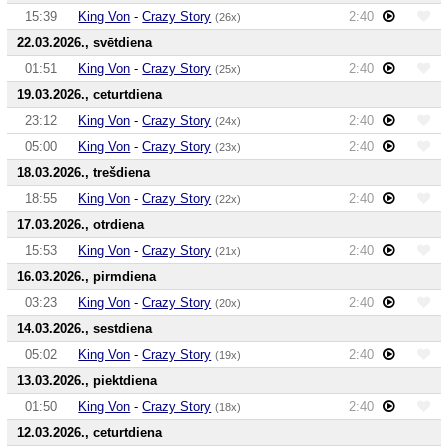
15:39
King Von
-
Crazy Story
2:40
(26x)
22.03.2026., svētdiena
01:51
King Von
-
Crazy Story
2:40
(25x)
19.03.2026., ceturtdiena
23:12
King Von
-
Crazy Story
2:40
(24x)
05:00
King Von
-
Crazy Story
2:40
(23x)
18.03.2026., trešdiena
18:55
King Von
-
Crazy Story
2:40
(22x)
17.03.2026., otrdiena
15:53
King Von
-
Crazy Story
2:40
(21x)
16.03.2026., pirmdiena
03:23
King Von
-
Crazy Story
2:40
(20x)
14.03.2026., sestdiena
05:02
King Von
-
Crazy Story
2:40
(19x)
13.03.2026., piektdiena
01:50
King Von
-
Crazy Story
2:40
(18x)
12.03.2026., ceturtdiena