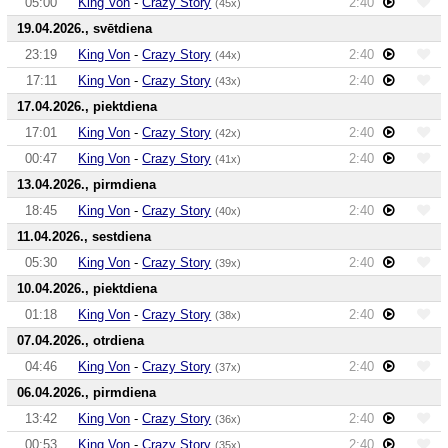
05:00
King Von
-
Crazy Story
2:40
(45x)
19.04.2026., svētdiena
23:19
King Von
-
Crazy Story
2:40
(44x)
17:11
King Von
-
Crazy Story
2:40
(43x)
17.04.2026., piektdiena
17:01
King Von
-
Crazy Story
2:40
(42x)
00:47
King Von
-
Crazy Story
2:40
(41x)
13.04.2026., pirmdiena
18:45
King Von
-
Crazy Story
2:40
(40x)
11.04.2026., sestdiena
05:30
King Von
-
Crazy Story
2:40
(39x)
10.04.2026., piektdiena
01:18
King Von
-
Crazy Story
2:40
(38x)
07.04.2026., otrdiena
04:46
King Von
-
Crazy Story
2:40
(37x)
06.04.2026., pirmdiena
13:42
King Von
-
Crazy Story
2:40
(36x)
00:53
King Von
-
Crazy Story
2:40
(35x)