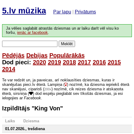
5.lv mūzika
Par lapu
|
Privātums
Ja vēlies saglabāt atrastās dziesmas un ar laiku darīt vēl visu ko
foršu,
ienāc ar facebook
.
Meklēt
Pēdējās
Debijas
Populārākās
Dod pieci:
2020
2019
2018
2017
2016
2015
2014
Te var redzēt un, ja paveicas, arī noklausīties dziesmas, kuras ir
skanējušas pieci.lv ēterā. Lampiņa (
) nozīmē, ka dziesma iepriekš ēterā
nav skanējusi, cipariņš (
) nozīmē, cik reizes dziesma ir atskaņota
200x
ēterā, sirsniņa (
) dod iespēju pieglabāt sev tīkošās dziesmas, ja esi
ielogojies ar
Facebook
.
Izpildītājs "King Von"
Laiks
Dziesma
01.07.2026., trešdiena