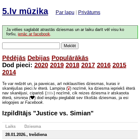
5.lv mūzika
Par lapu
|
Privātums
Ja vēlies saglabāt atrastās dziesmas un ar laiku darīt vēl visu ko
foršu,
ienāc ar facebook
.
Meklēt
Pēdējās
Debijas
Populārākās
Dod pieci:
2020
2019
2018
2017
2016
2015
2014
Te var redzēt un, ja paveicas, arī noklausīties dziesmas, kuras ir
skanējušas pieci.lv ēterā. Lampiņa (
) nozīmē, ka dziesma iepriekš ēterā
nav skanējusi, cipariņš (
) nozīmē, cik reizes dziesma ir atskaņota
200x
ēterā, sirsniņa (
) dod iespēju pieglabāt sev tīkošās dziesmas, ja esi
ielogojies ar
Facebook
.
Izpildītājs "Justice vs. Simian"
Laiks
Dziesma
28.01.2026., trešdiena