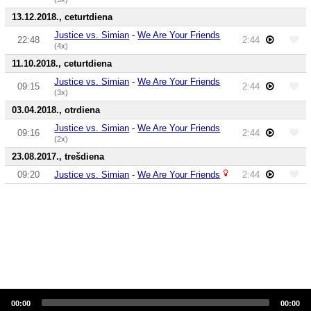
13.12.2018., ceturtdiena
Justice vs. Simian
-
We Are Your Friends
22:48
2:44
(4x)
11.10.2018., ceturtdiena
Justice vs. Simian
-
We Are Your Friends
09:15
2:44
(3x)
03.04.2018., otrdiena
Justice vs. Simian
-
We Are Your Friends
09:16
2:44
(2x)
23.08.2017., trešdiena
09:20
Justice vs. Simian
-
We Are Your Friends
2:44
Audio
Player
00:00
00:00