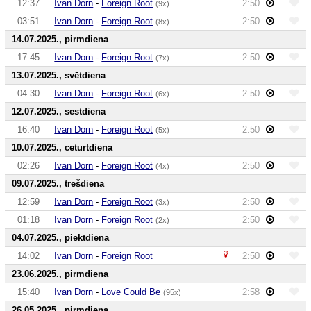
12:37
Ivan Dorn
-
Foreign Root
2:50
(9x)
03:51
Ivan Dorn
-
Foreign Root
2:50
(8x)
14.07.2025., pirmdiena
17:45
Ivan Dorn
-
Foreign Root
2:50
(7x)
13.07.2025., svētdiena
04:30
Ivan Dorn
-
Foreign Root
2:50
(6x)
12.07.2025., sestdiena
16:40
Ivan Dorn
-
Foreign Root
2:50
(5x)
10.07.2025., ceturtdiena
02:26
Ivan Dorn
-
Foreign Root
2:50
(4x)
09.07.2025., trešdiena
12:59
Ivan Dorn
-
Foreign Root
2:50
(3x)
01:18
Ivan Dorn
-
Foreign Root
2:50
(2x)
04.07.2025., piektdiena
14:02
Ivan Dorn
-
Foreign Root
2:50
23.06.2025., pirmdiena
15:40
Ivan Dorn
-
Love Could Be
2:58
(95x)
26.05.2025., pirmdiena