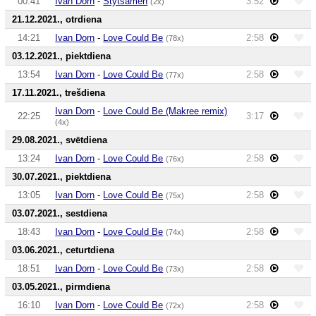
00:41
Ivan Dorn
-
Stytsamen
3:52
(2x)
21.12.2021., otrdiena
14:21
Ivan Dorn
-
Love Could Be
2:58
(78x)
03.12.2021., piektdiena
13:54
Ivan Dorn
-
Love Could Be
2:58
(77x)
17.11.2021., trešdiena
Ivan Dorn
-
Love Could Be (Makree remix)
22:25
3:17
(4x)
29.08.2021., svētdiena
13:24
Ivan Dorn
-
Love Could Be
2:58
(76x)
30.07.2021., piektdiena
13:05
Ivan Dorn
-
Love Could Be
2:58
(75x)
03.07.2021., sestdiena
18:43
Ivan Dorn
-
Love Could Be
2:58
(74x)
03.06.2021., ceturtdiena
18:51
Ivan Dorn
-
Love Could Be
2:58
(73x)
03.05.2021., pirmdiena
16:10
Ivan Dorn
-
Love Could Be
2:58
(72x)