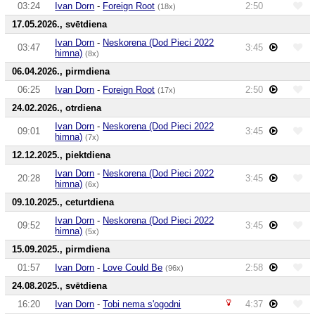
03:24
Ivan Dorn
-
Foreign Root
2:50
(18x)
17.05.2026., svētdiena
Ivan Dorn
-
Neskorena (Dod Pieci 2022
03:47
3:45
himna)
(8x)
06.04.2026., pirmdiena
06:25
Ivan Dorn
-
Foreign Root
2:50
(17x)
24.02.2026., otrdiena
Ivan Dorn
-
Neskorena (Dod Pieci 2022
09:01
3:45
himna)
(7x)
12.12.2025., piektdiena
Ivan Dorn
-
Neskorena (Dod Pieci 2022
20:28
3:45
himna)
(6x)
09.10.2025., ceturtdiena
Ivan Dorn
-
Neskorena (Dod Pieci 2022
09:52
3:45
himna)
(5x)
15.09.2025., pirmdiena
01:57
Ivan Dorn
-
Love Could Be
2:58
(96x)
24.08.2025., svētdiena
16:20
Ivan Dorn
-
Tobi nema s'ogodni
4:37