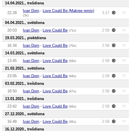
14.04.2021., trešdiena
Ivan Dorn
-
Love Could Be (Makree remix)
22:28
3:17
(3x)
04.04.2021., svētdiena
20:03
Ivan Dorn
-
Love Could Be
2:58
(71x)
19.03.2021., piektdiena
16:34
Ivan Dorn
-
Love Could Be
2:58
(70x)
14.03.2021., svētdiena
13:45
Ivan Dorn
-
Love Could Be
2:58
(69x)
21.02.2021., svētdiena
23:05
Ivan Dorn
-
Love Could Be
2:58
(68x)
03.02.2021., trešdiena
18:50
Ivan Dorn
-
Love Could Be
2:58
(67x)
13.01.2021., trešdiena
23:42
Ivan Dorn
-
Love Could Be
2:58
(66x)
27.12.2020., svētdiena
16:48
Ivan Dorn
-
Love Could Be
2:58
(65x)
16.12.2020., trešdiena