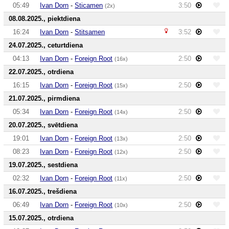
05:49
Ivan Dorn
-
Sticamen
3:50
(2x)
08.08.2025., piektdiena
16:24
Ivan Dorn
-
Stitsamen
3:52
24.07.2025., ceturtdiena
04:13
Ivan Dorn
-
Foreign Root
2:50
(16x)
22.07.2025., otrdiena
16:15
Ivan Dorn
-
Foreign Root
2:50
(15x)
21.07.2025., pirmdiena
05:34
Ivan Dorn
-
Foreign Root
2:50
(14x)
20.07.2025., svētdiena
19:01
Ivan Dorn
-
Foreign Root
2:50
(13x)
08:23
Ivan Dorn
-
Foreign Root
2:50
(12x)
19.07.2025., sestdiena
02:32
Ivan Dorn
-
Foreign Root
2:50
(11x)
16.07.2025., trešdiena
06:49
Ivan Dorn
-
Foreign Root
2:50
(10x)
15.07.2025., otrdiena