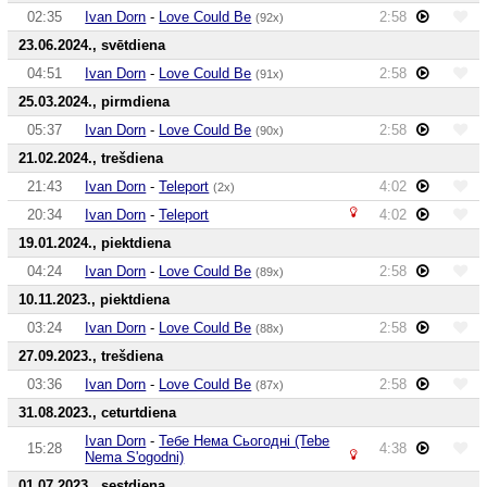
02:35
Ivan Dorn
-
Love Could Be
2:58
(92x)
23.06.2024., svētdiena
04:51
Ivan Dorn
-
Love Could Be
2:58
(91x)
25.03.2024., pirmdiena
05:37
Ivan Dorn
-
Love Could Be
2:58
(90x)
21.02.2024., trešdiena
21:43
Ivan Dorn
-
Теleport
4:02
(2x)
20:34
Ivan Dorn
-
Теleport
4:02
19.01.2024., piektdiena
04:24
Ivan Dorn
-
Love Could Be
2:58
(89x)
10.11.2023., piektdiena
03:24
Ivan Dorn
-
Love Could Be
2:58
(88x)
27.09.2023., trešdiena
03:36
Ivan Dorn
-
Love Could Be
2:58
(87x)
31.08.2023., ceturtdiena
Ivan Dorn
-
Тебе Нема Сьогодні (Tebe
15:28
4:38
Nema Sʹogodnі)
01.07.2023., sestdiena