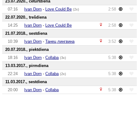
23.07.2020., ceturtdiena
07:16
Ivan Dorn
-
Love Could Be
2:58
(2x)
22.07.2020., trešdiena
14:25
Ivan Dorn
-
Love Could Be
2:58
21.07.2018., sestdiena
10:39
Ivan Dorn
-
Танец лингвина
3:52
20.07.2018., piektdiena
18:16
Ivan Dorn
-
Collaba
5:38
(3x)
13.03.2017., pirmdiena
22:24
Ivan Dorn
-
Collaba
5:38
(2x)
11.03.2017., sestdiena
20:00
Ivan Dorn
-
Collaba
5:38