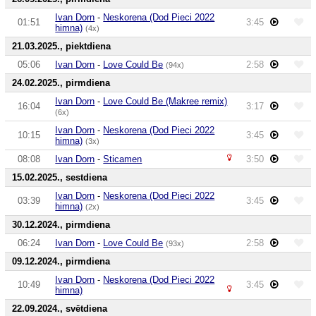
Ivan Dorn
-
Neskorena (Dod Pieci 2022
01:51
3:45
himna)
(4x)
21.03.2025., piektdiena
05:06
Ivan Dorn
-
Love Could Be
2:58
(94x)
24.02.2025., pirmdiena
Ivan Dorn
-
Love Could Be (Makree remix)
16:04
3:17
(6x)
Ivan Dorn
-
Neskorena (Dod Pieci 2022
10:15
3:45
himna)
(3x)
08:08
Ivan Dorn
-
Sticamen
3:50
15.02.2025., sestdiena
Ivan Dorn
-
Neskorena (Dod Pieci 2022
03:39
3:45
himna)
(2x)
30.12.2024., pirmdiena
06:24
Ivan Dorn
-
Love Could Be
2:58
(93x)
09.12.2024., pirmdiena
Ivan Dorn
-
Neskorena (Dod Pieci 2022
10:49
3:45
himna)
22.09.2024., svētdiena