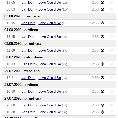
19:05
Ivan Dorn
-
Love Could Be
2:58
(12x)
06:03
Ivan Dorn
-
Love Could Be
2:58
(11x)
05.08.2020., trešdiena
16:15
Ivan Dorn
-
Love Could Be
2:58
(10x)
04.08.2020., otrdiena
13:15
Ivan Dorn
-
Love Could Be
2:58
(9x)
03.08.2020., pirmdiena
11:09
Ivan Dorn
-
Love Could Be
2:58
(8x)
30.07.2020., ceturtdiena
16:13
Ivan Dorn
-
Love Could Be
2:58
(7x)
29.07.2020., trešdiena
12:21
Ivan Dorn
-
Love Could Be
2:58
(6x)
28.07.2020., otrdiena
10:30
Ivan Dorn
-
Love Could Be
2:58
(5x)
27.07.2020., pirmdiena
23:00
Ivan Dorn
-
Love Could Be
2:58
(4x)
10:38
Ivan Dorn
-
Love Could Be
2:58
(3x)