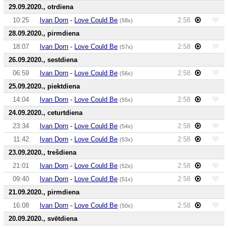
29.09.2020., otrdiena
10:25
Ivan Dorn
-
Love Could Be
2:58
(58x)
28.09.2020., pirmdiena
18:07
Ivan Dorn
-
Love Could Be
2:58
(57x)
26.09.2020., sestdiena
06:59
Ivan Dorn
-
Love Could Be
2:58
(56x)
25.09.2020., piektdiena
14:04
Ivan Dorn
-
Love Could Be
2:58
(55x)
24.09.2020., ceturtdiena
23:34
Ivan Dorn
-
Love Could Be
2:58
(54x)
11:42
Ivan Dorn
-
Love Could Be
2:58
(53x)
23.09.2020., trešdiena
21:01
Ivan Dorn
-
Love Could Be
2:58
(52x)
09:40
Ivan Dorn
-
Love Could Be
2:58
(51x)
21.09.2020., pirmdiena
16:08
Ivan Dorn
-
Love Could Be
2:58
(50x)
20.09.2020., svētdiena