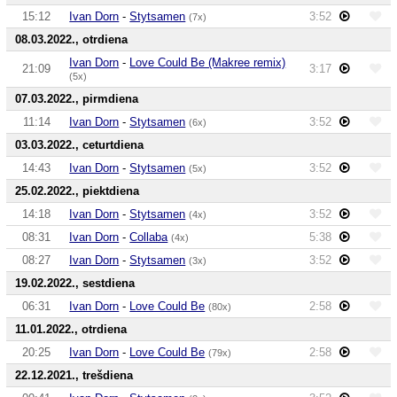
15:12
Ivan Dorn
-
Stytsamen
3:52
(7x)
08.03.2022., otrdiena
Ivan Dorn
-
Love Could Be (Makree remix)
21:09
3:17
(5x)
07.03.2022., pirmdiena
11:14
Ivan Dorn
-
Stytsamen
3:52
(6x)
03.03.2022., ceturtdiena
14:43
Ivan Dorn
-
Stytsamen
3:52
(5x)
25.02.2022., piektdiena
14:18
Ivan Dorn
-
Stytsamen
3:52
(4x)
08:31
Ivan Dorn
-
Collaba
5:38
(4x)
08:27
Ivan Dorn
-
Stytsamen
3:52
(3x)
19.02.2022., sestdiena
06:31
Ivan Dorn
-
Love Could Be
2:58
(80x)
11.01.2022., otrdiena
20:25
Ivan Dorn
-
Love Could Be
2:58
(79x)
22.12.2021., trešdiena