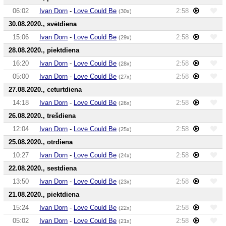
06:02
Ivan Dorn
-
Love Could Be
2:58
(30x)
30.08.2020., svētdiena
15:06
Ivan Dorn
-
Love Could Be
2:58
(29x)
28.08.2020., piektdiena
16:20
Ivan Dorn
-
Love Could Be
2:58
(28x)
05:00
Ivan Dorn
-
Love Could Be
2:58
(27x)
27.08.2020., ceturtdiena
14:18
Ivan Dorn
-
Love Could Be
2:58
(26x)
26.08.2020., trešdiena
12:04
Ivan Dorn
-
Love Could Be
2:58
(25x)
25.08.2020., otrdiena
10:27
Ivan Dorn
-
Love Could Be
2:58
(24x)
22.08.2020., sestdiena
13:50
Ivan Dorn
-
Love Could Be
2:58
(23x)
21.08.2020., piektdiena
15:24
Ivan Dorn
-
Love Could Be
2:58
(22x)
05:02
Ivan Dorn
-
Love Could Be
2:58
(21x)