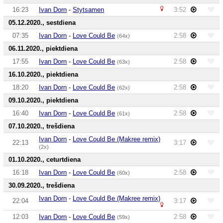
16:23
Ivan Dorn
-
Stytsamen
3:52
05.12.2020., sestdiena
07:35
Ivan Dorn
-
Love Could Be
2:58
(64x)
06.11.2020., piektdiena
17:55
Ivan Dorn
-
Love Could Be
2:58
(63x)
16.10.2020., piektdiena
18:20
Ivan Dorn
-
Love Could Be
2:58
(62x)
09.10.2020., piektdiena
16:40
Ivan Dorn
-
Love Could Be
2:58
(61x)
07.10.2020., trešdiena
Ivan Dorn
-
Love Could Be (Makree remix)
22:13
3:17
(2x)
01.10.2020., ceturtdiena
16:18
Ivan Dorn
-
Love Could Be
2:58
(60x)
30.09.2020., trešdiena
Ivan Dorn
-
Love Could Be (Makree remix)
22:04
3:17
12:03
Ivan Dorn
-
Love Could Be
2:58
(59x)