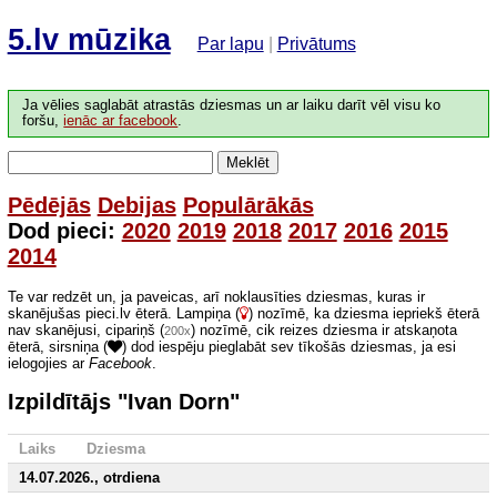
5.lv mūzika
Par lapu
|
Privātums
Ja vēlies saglabāt atrastās dziesmas un ar laiku darīt vēl visu ko
foršu,
ienāc ar facebook
.
Meklēt
Pēdējās
Debijas
Populārākās
Dod pieci:
2020
2019
2018
2017
2016
2015
2014
Te var redzēt un, ja paveicas, arī noklausīties dziesmas, kuras ir
skanējušas pieci.lv ēterā. Lampiņa (
) nozīmē, ka dziesma iepriekš ēterā
nav skanējusi, cipariņš (
) nozīmē, cik reizes dziesma ir atskaņota
200x
ēterā, sirsniņa (
) dod iespēju pieglabāt sev tīkošās dziesmas, ja esi
ielogojies ar
Facebook
.
Izpildītājs "Ivan Dorn"
Laiks
Dziesma
14.07.2026., otrdiena