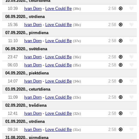
10.09.2020., ceturtdiena
10:39
Ivan Dorn
-
Love Could Be
2:58
(39x)
08.09.2020., otrdiena
15:36
Ivan Dorn
-
Love Could Be
2:58
(38x)
07.09.2020., pirmdiena
11:10
Ivan Dorn
-
Love Could Be
2:58
(37x)
06.09.2020., svētdiena
23:47
Ivan Dorn
-
Love Could Be
2:58
(36x)
06:03
Ivan Dorn
-
Love Could Be
2:58
(35x)
04.09.2020., piektdiena
14:07
Ivan Dorn
-
Love Could Be
2:58
(34x)
03.09.2020., ceturtdiena
11:09
Ivan Dorn
-
Love Could Be
2:58
(33x)
02.09.2020., trešdiena
12:41
Ivan Dorn
-
Love Could Be
2:58
(32x)
01.09.2020., otrdiena
09:24
Ivan Dorn
-
Love Could Be
2:58
(31x)
31.08.2020., pirmdiena