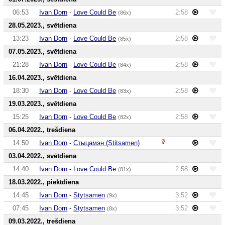
06:53
Ivan Dorn
-
Love Could Be
2:58
(86x)
28.05.2023., svētdiena
13:23
Ivan Dorn
-
Love Could Be
2:58
(85x)
07.05.2023., svētdiena
21:28
Ivan Dorn
-
Love Could Be
2:58
(84x)
16.04.2023., svētdiena
18:30
Ivan Dorn
-
Love Could Be
2:58
(83x)
19.03.2023., svētdiena
15:25
Ivan Dorn
-
Love Could Be
2:58
(82x)
06.04.2022., trešdiena
14:50
Ivan Dorn
-
Стыцамэн (Stitsamen)
03.04.2022., svētdiena
14:40
Ivan Dorn
-
Love Could Be
2:58
(81x)
18.03.2022., piektdiena
14:45
Ivan Dorn
-
Stytsamen
3:52
(9x)
07:45
Ivan Dorn
-
Stytsamen
3:52
(8x)
09.03.2022., trešdiena