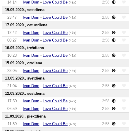
14:14
Ivan Dorn
-
Love Could Be
2:58
(49x)
19.09.2020., sestdiena
23:47
Ivan Dorn
-
Love Could Be
2:58
(48x)
17.09.2020., ceturtdiena
12:42
Ivan Dorn
-
Love Could Be
2:58
(47x)
00:27
Ivan Dorn
-
Love Could Be
2:58
(46x)
16.09.2020., trešdiena
10:23
Ivan Dorn
-
Love Could Be
2:58
(45x)
15.09.2020., otrdiena
23:05
Ivan Dorn
-
Love Could Be
2:58
(44x)
13.09.2020., svētdiena
21:04
Ivan Dorn
-
Love Could Be
2:58
(43x)
12.09.2020., sestdiena
17:50
Ivan Dorn
-
Love Could Be
2:58
(42x)
06:59
Ivan Dorn
-
Love Could Be
2:58
(41x)
11.09.2020., piektdiena
11:39
Ivan Dorn
-
Love Could Be
2:58
(40x)