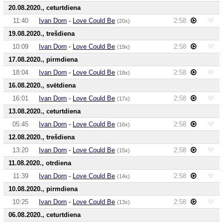
20.08.2020., ceturtdiena
11:40
Ivan Dorn
-
Love Could Be
2:58
(20x)
19.08.2020., trešdiena
10:09
Ivan Dorn
-
Love Could Be
2:58
(19x)
17.08.2020., pirmdiena
18:04
Ivan Dorn
-
Love Could Be
2:58
(18x)
16.08.2020., svētdiena
16:01
Ivan Dorn
-
Love Could Be
2:58
(17x)
13.08.2020., ceturtdiena
05:45
Ivan Dorn
-
Love Could Be
2:58
(16x)
12.08.2020., trešdiena
13:20
Ivan Dorn
-
Love Could Be
2:58
(15x)
11.08.2020., otrdiena
11:39
Ivan Dorn
-
Love Could Be
2:58
(14x)
10.08.2020., pirmdiena
10:25
Ivan Dorn
-
Love Could Be
2:58
(13x)
06.08.2020., ceturtdiena