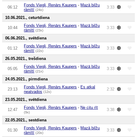
Fonds Viegli, Renārs Kaupers
-
Mazā bilžu
06:12
3:33
rāmītī
(24x)
10.06.2021., ceturtdiena
Fonds Viegli, Renārs Kaupers
-
Mazā bilžu
10:44
3:33
rāmītī
(23x)
06.06.2021., svētdiena
Fonds Viegli, Renārs Kaupers
-
Mazā bilžu
01:12
3:33
rāmītī
(22x)
26.05.2021., trešdiena
Fonds Viegli, Renārs Kaupers
-
Mazā bilžu
05:05
3:33
rāmītī
(21x)
24.05.2021., pirmdiena
Fonds Viegli, Renārs Kaupers
-
Es atkal
23:13
2:32
neatvados
(12x)
23.05.2021., svētdiena
Fonds Viegli, Renārs Kaupers
-
Ne citu rīt
12:47
3:38
(9x)
22.05.2021., sestdiena
Fonds Viegli, Renārs Kaupers
-
Mazā bilžu
01:30
3:33
rāmītī
(20x)