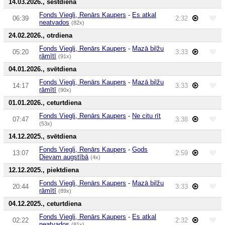
14.03.2026., sestdiena
Fonds Viegli, Renārs Kaupers
-
Es atkal
06:39
2:32
neatvados
(82x)
24.02.2026., otrdiena
Fonds Viegli, Renārs Kaupers
-
Mazā bilžu
05:20
3:33
rāmītī
(91x)
04.01.2026., svētdiena
Fonds Viegli, Renārs Kaupers
-
Mazā bilžu
14:17
3:33
rāmītī
(90x)
01.01.2026., ceturtdiena
Fonds Viegli, Renārs Kaupers
-
Ne citu rīt
07:47
3:38
(53x)
14.12.2025., svētdiena
Fonds Viegli, Renārs Kaupers
-
Gods
13:07
2:59
Dievam augstībā
(4x)
12.12.2025., piektdiena
Fonds Viegli, Renārs Kaupers
-
Mazā bilžu
20:44
3:33
rāmītī
(89x)
04.12.2025., ceturtdiena
Fonds Viegli, Renārs Kaupers
-
Es atkal
02:22
2:32
neatvados
(81x)