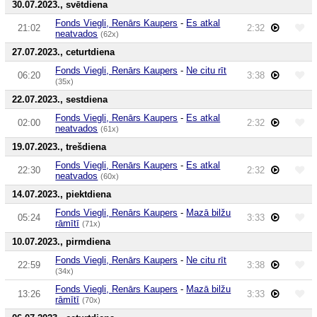
30.07.2023., svētdiena
Fonds Viegli, Renārs Kaupers
-
Es atkal
21:02
2:32
neatvados
(62x)
27.07.2023., ceturtdiena
Fonds Viegli, Renārs Kaupers
-
Ne citu rīt
06:20
3:38
(35x)
22.07.2023., sestdiena
Fonds Viegli, Renārs Kaupers
-
Es atkal
02:00
2:32
neatvados
(61x)
19.07.2023., trešdiena
Fonds Viegli, Renārs Kaupers
-
Es atkal
22:30
2:32
neatvados
(60x)
14.07.2023., piektdiena
Fonds Viegli, Renārs Kaupers
-
Mazā bilžu
05:24
3:33
rāmītī
(71x)
10.07.2023., pirmdiena
Fonds Viegli, Renārs Kaupers
-
Ne citu rīt
22:59
3:38
(34x)
Fonds Viegli, Renārs Kaupers
-
Mazā bilžu
13:26
3:33
rāmītī
(70x)