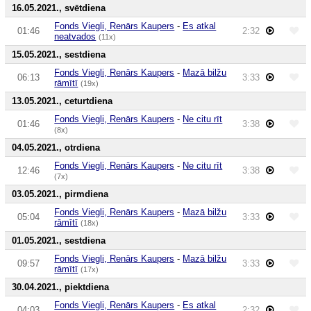
16.05.2021., svētdiena
Fonds Viegli, Renārs Kaupers
-
Es atkal
01:46
2:32
neatvados
(11x)
15.05.2021., sestdiena
Fonds Viegli, Renārs Kaupers
-
Mazā bilžu
06:13
3:33
rāmītī
(19x)
13.05.2021., ceturtdiena
Fonds Viegli, Renārs Kaupers
-
Ne citu rīt
01:46
3:38
(8x)
04.05.2021., otrdiena
Fonds Viegli, Renārs Kaupers
-
Ne citu rīt
12:46
3:38
(7x)
03.05.2021., pirmdiena
Fonds Viegli, Renārs Kaupers
-
Mazā bilžu
05:04
3:33
rāmītī
(18x)
01.05.2021., sestdiena
Fonds Viegli, Renārs Kaupers
-
Mazā bilžu
09:57
3:33
rāmītī
(17x)
30.04.2021., piektdiena
Fonds Viegli, Renārs Kaupers
-
Es atkal
04:03
2:32