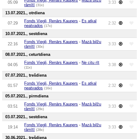
Fonds Viegli, Renārs Kaupers
-
Mazā bilžu
05:09
3:33
rāmītī
(31x)
13.07.2021., otrdiena
Fonds Viegli, Renārs Kaupers
-
Es atkal
07:29
2:32
neatvados
(17x)
10.07.2021., sestdiena
Fonds Viegli, Renārs Kaupers
-
Mazā bilžu
22:16
3:33
rāmītī
(30x)
08.07.2021., ceturtdiena
Fonds Viegli, Renārs Kaupers
-
Ne citu rīt
04:05
3:38
(11x)
07.07.2021., trešdiena
Fonds Viegli, Renārs Kaupers
-
Es atkal
01:57
2:32
neatvados
(16x)
05.07.2021., pirmdiena
Fonds Viegli, Renārs Kaupers
-
Mazā bilžu
03:51
3:33
rāmītī
(29x)
03.07.2021., sestdiena
Fonds Viegli, Renārs Kaupers
-
Mazā bilžu
19:14
3:33
rāmītī
(28x)
30.06.2021., trešdiena