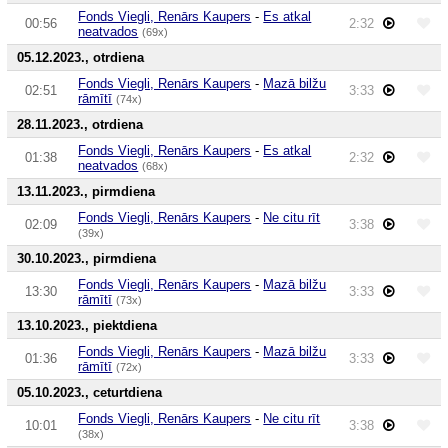
Fonds Viegli, Renārs Kaupers
-
Es atkal
00:56
2:32
neatvados
(69x)
05.12.2023., otrdiena
Fonds Viegli, Renārs Kaupers
-
Mazā bilžu
02:51
3:33
rāmītī
(74x)
28.11.2023., otrdiena
Fonds Viegli, Renārs Kaupers
-
Es atkal
01:38
2:32
neatvados
(68x)
13.11.2023., pirmdiena
Fonds Viegli, Renārs Kaupers
-
Ne citu rīt
02:09
3:38
(39x)
30.10.2023., pirmdiena
Fonds Viegli, Renārs Kaupers
-
Mazā bilžu
13:30
3:33
rāmītī
(73x)
13.10.2023., piektdiena
Fonds Viegli, Renārs Kaupers
-
Mazā bilžu
01:36
3:33
rāmītī
(72x)
05.10.2023., ceturtdiena
Fonds Viegli, Renārs Kaupers
-
Ne citu rīt
10:01
3:38
(38x)