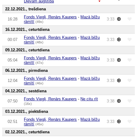
Dievam augstībā
22.12.2021., trešdiena
Fonds Viegli, Renārs Kaupers
-
Mazā bilžu
16:28
3:33
rāmītī
(49x)
16.12.2021., ceturtdiena
Fonds Viegli, Renārs Kaupers
-
Mazā bilžu
00:07
3:33
rāmītī
(48x)
09.12.2021., ceturtdiena
Fonds Viegli, Renārs Kaupers
-
Mazā bilžu
05:04
3:33
rāmītī
(47x)
06.12.2021., pirmdiena
Fonds Viegli, Renārs Kaupers
-
Mazā bilžu
12:04
3:33
rāmītī
(46x)
04.12.2021., sestdiena
Fonds Viegli, Renārs Kaupers
-
Ne citu rīt
07:50
3:38
(16x)
03.12.2021., piektdiena
Fonds Viegli, Renārs Kaupers
-
Mazā bilžu
02:51
3:33
rāmītī
(45x)
02.12.2021., ceturtdiena