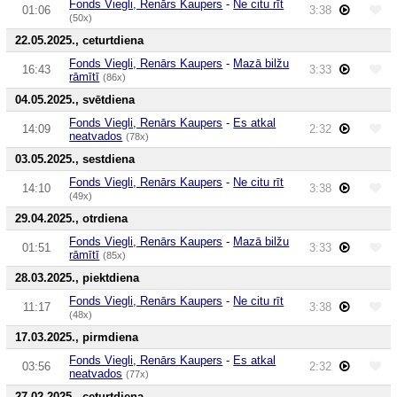
Fonds Viegli, Renārs Kaupers
-
Ne citu rīt
01:06
3:38
(50x)
22.05.2025., ceturtdiena
Fonds Viegli, Renārs Kaupers
-
Mazā bilžu
16:43
3:33
rāmītī
(86x)
04.05.2025., svētdiena
Fonds Viegli, Renārs Kaupers
-
Es atkal
14:09
2:32
neatvados
(78x)
03.05.2025., sestdiena
Fonds Viegli, Renārs Kaupers
-
Ne citu rīt
14:10
3:38
(49x)
29.04.2025., otrdiena
Fonds Viegli, Renārs Kaupers
-
Mazā bilžu
01:51
3:33
rāmītī
(85x)
28.03.2025., piektdiena
Fonds Viegli, Renārs Kaupers
-
Ne citu rīt
11:17
3:38
(48x)
17.03.2025., pirmdiena
Fonds Viegli, Renārs Kaupers
-
Es atkal
03:56
2:32
neatvados
(77x)
27.02.2025., ceturtdiena