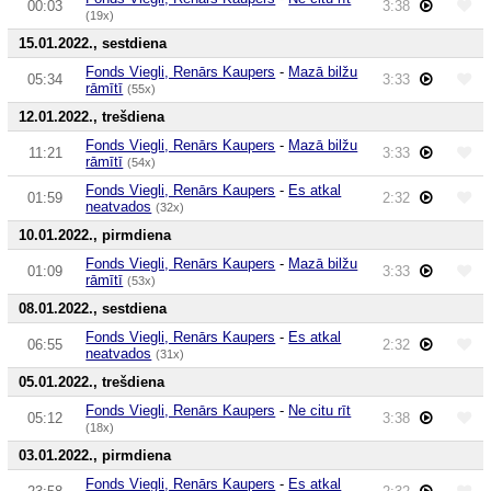
00:03
3:38
(19x)
15.01.2022., sestdiena
Fonds Viegli, Renārs Kaupers
-
Mazā bilžu
05:34
3:33
rāmītī
(55x)
12.01.2022., trešdiena
Fonds Viegli, Renārs Kaupers
-
Mazā bilžu
11:21
3:33
rāmītī
(54x)
Fonds Viegli, Renārs Kaupers
-
Es atkal
01:59
2:32
neatvados
(32x)
10.01.2022., pirmdiena
Fonds Viegli, Renārs Kaupers
-
Mazā bilžu
01:09
3:33
rāmītī
(53x)
08.01.2022., sestdiena
Fonds Viegli, Renārs Kaupers
-
Es atkal
06:55
2:32
neatvados
(31x)
05.01.2022., trešdiena
Fonds Viegli, Renārs Kaupers
-
Ne citu rīt
05:12
3:38
(18x)
03.01.2022., pirmdiena
Fonds Viegli, Renārs Kaupers
-
Es atkal