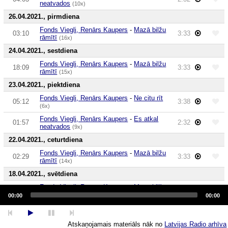
neatvados
(10x)
26.04.2021., pirmdiena
Fonds Viegli, Renārs Kaupers
-
Mazā bilžu
03:10
3:33
rāmītī
(16x)
24.04.2021., sestdiena
Fonds Viegli, Renārs Kaupers
-
Mazā bilžu
18:09
3:33
rāmītī
(15x)
23.04.2021., piektdiena
Fonds Viegli, Renārs Kaupers
-
Ne citu rīt
05:12
3:38
(6x)
Fonds Viegli, Renārs Kaupers
-
Es atkal
01:57
2:32
neatvados
(9x)
22.04.2021., ceturtdiena
Fonds Viegli, Renārs Kaupers
-
Mazā bilžu
02:29
3:33
rāmītī
(14x)
18.04.2021., svētdiena
Fonds Viegli, Renārs Kaupers
-
Mazā bilžu
Audio
22:09
3:33
rāmītī
(13x)
Player
00:00
00:00
17.04.2021., sestdiena
Fonds Viegli, Renārs Kaupers
-
Es atkal
Atskaņojamais materiāls nāk no
Latvijas Radio arhīva
01:55
2:32