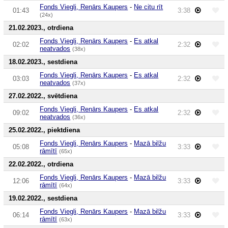
Fonds Viegli, Renārs Kaupers
-
Ne citu rīt
01:43
3:38
(24x)
21.02.2023., otrdiena
Fonds Viegli, Renārs Kaupers
-
Es atkal
02:02
2:32
neatvados
(38x)
18.02.2023., sestdiena
Fonds Viegli, Renārs Kaupers
-
Es atkal
03:03
2:32
neatvados
(37x)
27.02.2022., svētdiena
Fonds Viegli, Renārs Kaupers
-
Es atkal
09:02
2:32
neatvados
(36x)
25.02.2022., piektdiena
Fonds Viegli, Renārs Kaupers
-
Mazā bilžu
05:08
3:33
rāmītī
(65x)
22.02.2022., otrdiena
Fonds Viegli, Renārs Kaupers
-
Mazā bilžu
12:06
3:33
rāmītī
(64x)
19.02.2022., sestdiena
Fonds Viegli, Renārs Kaupers
-
Mazā bilžu
06:14
3:33
rāmītī
(63x)