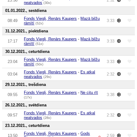
23:58
2:32
neatvados
(30x)
01.01.2022., sestdiena
Fonds Viegli, Renārs Kaupers
-
Mazā bilžu
08:49
3:33
rāmītī
(52x)
31.12.2021., piektdiena
Fonds Viegli, Renārs Kaupers
-
Mazā bilžu
17:17
3:33
rāmītī
(51x)
30.12.2021., ceturtdiena
Fonds Viegli, Renārs Kaupers
-
Mazā bilžu
23:04
3:33
rāmītī
(50x)
Fonds Viegli, Renārs Kaupers
-
Es atkal
03:04
2:32
neatvados
(29x)
29.12.2021., trešdiena
Fonds Viegli, Renārs Kaupers
-
Ne citu rīt
09:55
3:38
(17x)
26.12.2021., svētdiena
Fonds Viegli, Renārs Kaupers
-
Es atkal
09:57
2:32
neatvados
(28x)
23.12.2021., ceturtdiena
Fonds Viegli, Renārs Kaupers
-
Gods
13:50
2:59