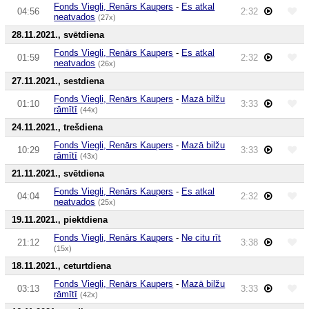
Fonds Viegli, Renārs Kaupers
-
Es atkal
04:56
2:32
neatvados
(27x)
28.11.2021., svētdiena
Fonds Viegli, Renārs Kaupers
-
Es atkal
01:59
2:32
neatvados
(26x)
27.11.2021., sestdiena
Fonds Viegli, Renārs Kaupers
-
Mazā bilžu
01:10
3:33
rāmītī
(44x)
24.11.2021., trešdiena
Fonds Viegli, Renārs Kaupers
-
Mazā bilžu
10:29
3:33
rāmītī
(43x)
21.11.2021., svētdiena
Fonds Viegli, Renārs Kaupers
-
Es atkal
04:04
2:32
neatvados
(25x)
19.11.2021., piektdiena
Fonds Viegli, Renārs Kaupers
-
Ne citu rīt
21:12
3:38
(15x)
18.11.2021., ceturtdiena
Fonds Viegli, Renārs Kaupers
-
Mazā bilžu
03:13
3:33
rāmītī
(42x)