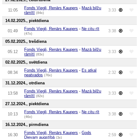
Fonds Viegli, Renārs Kaupers
-
Mazā bilžu
11:05
3:33
rāmītī
(84x)
14.02.2025., piektdiena
Fonds Viegli, Renārs Kaupers
-
Ne citu rīt
01:49
3:38
(47x)
05.02.2025., trešdiena
Fonds Viegli, Renārs Kaupers
-
Mazā bilžu
05:12
3:33
rāmītī
(83x)
02.02.2025., svētdiena
Fonds Viegli, Renārs Kaupers
-
Es atkal
08:34
2:32
neatvados
(76x)
31.12.2024., otrdiena
Fonds Viegli, Renārs Kaupers
-
Mazā bilžu
13:58
3:33
rāmītī
(82x)
27.12.2024., piektdiena
Fonds Viegli, Renārs Kaupers
-
Ne citu rīt
10:13
3:38
(46x)
16.12.2024., pirmdiena
Fonds Viegli, Renārs Kaupers
-
Gods
16:30
2:59
Dievam augstībā
(3x)