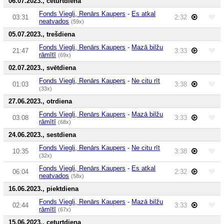
06.07.2023., ceturtdiena
Fonds Viegli, Renārs Kaupers
-
Es atkal
03:31
2:32
neatvados
(59x)
05.07.2023., trešdiena
Fonds Viegli, Renārs Kaupers
-
Mazā bilžu
21:47
3:33
rāmītī
(69x)
02.07.2023., svētdiena
Fonds Viegli, Renārs Kaupers
-
Ne citu rīt
01:03
3:38
(33x)
27.06.2023., otrdiena
Fonds Viegli, Renārs Kaupers
-
Mazā bilžu
03:08
3:33
rāmītī
(68x)
24.06.2023., sestdiena
Fonds Viegli, Renārs Kaupers
-
Ne citu rīt
10:35
3:38
(32x)
Fonds Viegli, Renārs Kaupers
-
Es atkal
06:04
2:32
neatvados
(58x)
16.06.2023., piektdiena
Fonds Viegli, Renārs Kaupers
-
Mazā bilžu
02:44
3:33
rāmītī
(67x)
15.06.2023., ceturtdiena