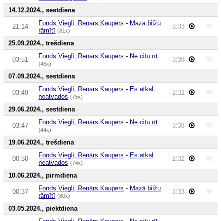
14.12.2024., sestdiena
Fonds Viegli, Renārs Kaupers
-
Mazā bilžu
21:14
3:33
rāmītī
(81x)
25.09.2024., trešdiena
Fonds Viegli, Renārs Kaupers
-
Ne citu rīt
03:51
3:38
(45x)
07.09.2024., sestdiena
Fonds Viegli, Renārs Kaupers
-
Es atkal
03:49
2:32
neatvados
(75x)
29.06.2024., sestdiena
Fonds Viegli, Renārs Kaupers
-
Ne citu rīt
03:47
3:38
(44x)
19.06.2024., trešdiena
Fonds Viegli, Renārs Kaupers
-
Es atkal
00:50
2:32
neatvados
(74x)
10.06.2024., pirmdiena
Fonds Viegli, Renārs Kaupers
-
Mazā bilžu
00:37
3:33
rāmītī
(80x)
03.05.2024., piektdiena