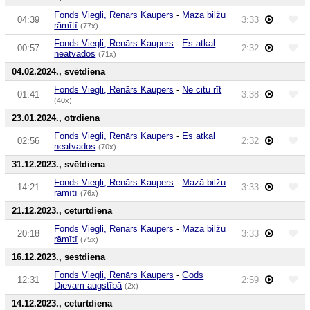
Fonds Viegli, Renārs Kaupers
-
Mazā bilžu
04:39
3:33
rāmītī
(77x)
Fonds Viegli, Renārs Kaupers
-
Es atkal
00:57
2:32
neatvados
(71x)
04.02.2024., svētdiena
Fonds Viegli, Renārs Kaupers
-
Ne citu rīt
01:41
3:38
(40x)
23.01.2024., otrdiena
Fonds Viegli, Renārs Kaupers
-
Es atkal
02:56
2:32
neatvados
(70x)
31.12.2023., svētdiena
Fonds Viegli, Renārs Kaupers
-
Mazā bilžu
14:21
3:33
rāmītī
(76x)
21.12.2023., ceturtdiena
Fonds Viegli, Renārs Kaupers
-
Mazā bilžu
20:18
3:33
rāmītī
(75x)
16.12.2023., sestdiena
Fonds Viegli, Renārs Kaupers
-
Gods
12:31
2:59
Dievam augstībā
(2x)
14.12.2023., ceturtdiena