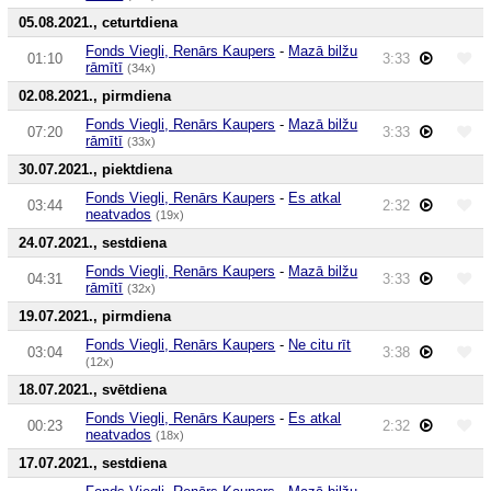
05.08.2021., ceturtdiena
Fonds Viegli, Renārs Kaupers
-
Mazā bilžu
01:10
3:33
rāmītī
(34x)
02.08.2021., pirmdiena
Fonds Viegli, Renārs Kaupers
-
Mazā bilžu
07:20
3:33
rāmītī
(33x)
30.07.2021., piektdiena
Fonds Viegli, Renārs Kaupers
-
Es atkal
03:44
2:32
neatvados
(19x)
24.07.2021., sestdiena
Fonds Viegli, Renārs Kaupers
-
Mazā bilžu
04:31
3:33
rāmītī
(32x)
19.07.2021., pirmdiena
Fonds Viegli, Renārs Kaupers
-
Ne citu rīt
03:04
3:38
(12x)
18.07.2021., svētdiena
Fonds Viegli, Renārs Kaupers
-
Es atkal
00:23
2:32
neatvados
(18x)
17.07.2021., sestdiena