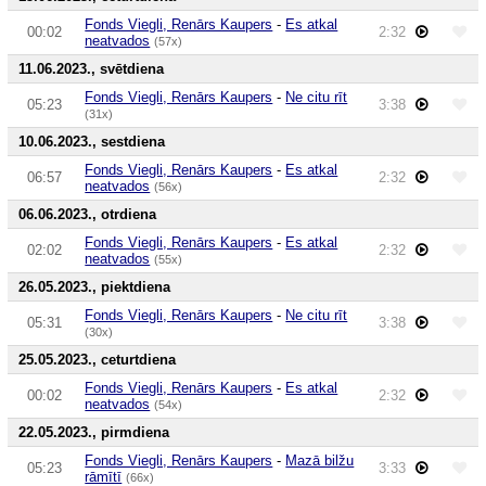
Fonds Viegli, Renārs Kaupers
-
Es atkal
00:02
2:32
neatvados
(57x)
11.06.2023., svētdiena
Fonds Viegli, Renārs Kaupers
-
Ne citu rīt
05:23
3:38
(31x)
10.06.2023., sestdiena
Fonds Viegli, Renārs Kaupers
-
Es atkal
06:57
2:32
neatvados
(56x)
06.06.2023., otrdiena
Fonds Viegli, Renārs Kaupers
-
Es atkal
02:02
2:32
neatvados
(55x)
26.05.2023., piektdiena
Fonds Viegli, Renārs Kaupers
-
Ne citu rīt
05:31
3:38
(30x)
25.05.2023., ceturtdiena
Fonds Viegli, Renārs Kaupers
-
Es atkal
00:02
2:32
neatvados
(54x)
22.05.2023., pirmdiena
Fonds Viegli, Renārs Kaupers
-
Mazā bilžu
05:23
3:33
rāmītī
(66x)