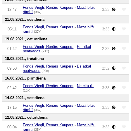
Fonds Viegli, Renārs Kaupers
-
Mazā bilžu
12:47
3:33
rāmītī
(38x)
21.08.2021., sestdiena
Fonds Viegli, Renārs Kaupers
-
Mazā bilžu
05:11
3:33
rāmītī
(37x)
19.08.2021., ceturtdiena
Fonds Viegli, Renārs Kaupers
-
Es atkal
01:42
2:32
neatvados
(21x)
18.08.2021., trešdiena
Fonds Viegli, Renārs Kaupers
-
Es atkal
09:53
2:32
neatvados
(20x)
16.08.2021., pirmdiena
Fonds Viegli, Renārs Kaupers
-
Ne citu rīt
02:42
3:38
(13x)
14.08.2021., sestdiena
Fonds Viegli, Renārs Kaupers
-
Mazā bilžu
17:15
3:33
rāmītī
(36x)
12.08.2021., ceturtdiena
Fonds Viegli, Renārs Kaupers
-
Mazā bilžu
00:04
3:33
rāmītī
(35x)