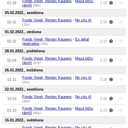
Fonds Viegli, Renārs Kaupers
-
Mazā bilžu
01:29
3:33
rāmītī
(58x)
05.02.2022., sestdiena
Fonds Viegli, Renārs Kaupers
-
Ne citu rīt
05:42
3:38
(22x)
01.02.2022., otrdiena
Fonds Viegli, Renārs Kaupers
-
Es atkal
05:32
2:32
neatvados
(33x)
28.01.2022., piektdiena
Fonds Viegli, Renārs Kaupers
-
Mazā bilžu
05:04
3:33
rāmītī
(57x)
26.01.2022., trešdiena
Fonds Viegli, Renārs Kaupers
-
Ne citu rīt
01:11
3:38
(21x)
22.01.2022., sestdiena
Fonds Viegli, Renārs Kaupers
-
Ne citu rīt
15:53
3:38
(20x)
Fonds Viegli, Renārs Kaupers
-
Mazā bilžu
01:10
3:33
rāmītī
(56x)
16.01.2022., svētdiena
Fonds Viegli, Renārs Kaupers
-
Ne citu rīt