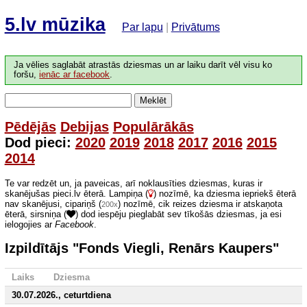
5.lv mūzika
Par lapu
|
Privātums
Ja vēlies saglabāt atrastās dziesmas un ar laiku darīt vēl visu ko
foršu,
ienāc ar facebook
.
Meklēt
Pēdējās
Debijas
Populārākās
Dod pieci:
2020
2019
2018
2017
2016
2015
2014
Te var redzēt un, ja paveicas, arī noklausīties dziesmas, kuras ir
skanējušas pieci.lv ēterā. Lampiņa (
) nozīmē, ka dziesma iepriekš ēterā
nav skanējusi, cipariņš (
) nozīmē, cik reizes dziesma ir atskaņota
200x
ēterā, sirsniņa (
) dod iespēju pieglabāt sev tīkošās dziesmas, ja esi
ielogojies ar
Facebook
.
Izpildītājs "Fonds Viegli, Renārs Kaupers"
Laiks
Dziesma
30.07.2026., ceturtdiena