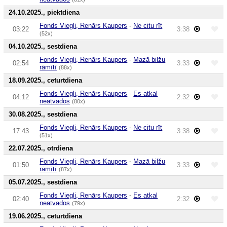
24.10.2025., piektdiena
Fonds Viegli, Renārs Kaupers
-
Ne citu rīt
03:22
3:38
(52x)
04.10.2025., sestdiena
Fonds Viegli, Renārs Kaupers
-
Mazā bilžu
02:54
3:33
rāmītī
(88x)
18.09.2025., ceturtdiena
Fonds Viegli, Renārs Kaupers
-
Es atkal
04:12
2:32
neatvados
(80x)
30.08.2025., sestdiena
Fonds Viegli, Renārs Kaupers
-
Ne citu rīt
17:43
3:38
(51x)
22.07.2025., otrdiena
Fonds Viegli, Renārs Kaupers
-
Mazā bilžu
01:50
3:33
rāmītī
(87x)
05.07.2025., sestdiena
Fonds Viegli, Renārs Kaupers
-
Es atkal
02:40
2:32
neatvados
(79x)
19.06.2025., ceturtdiena