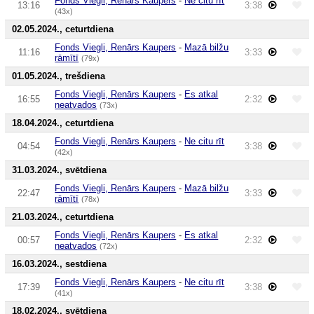
Fonds Viegli, Renārs Kaupers
-
Ne citu rīt
13:16
3:38
(43x)
02.05.2024., ceturtdiena
Fonds Viegli, Renārs Kaupers
-
Mazā bilžu
11:16
3:33
rāmītī
(79x)
01.05.2024., trešdiena
Fonds Viegli, Renārs Kaupers
-
Es atkal
16:55
2:32
neatvados
(73x)
18.04.2024., ceturtdiena
Fonds Viegli, Renārs Kaupers
-
Ne citu rīt
04:54
3:38
(42x)
31.03.2024., svētdiena
Fonds Viegli, Renārs Kaupers
-
Mazā bilžu
22:47
3:33
rāmītī
(78x)
21.03.2024., ceturtdiena
Fonds Viegli, Renārs Kaupers
-
Es atkal
00:57
2:32
neatvados
(72x)
16.03.2024., sestdiena
Fonds Viegli, Renārs Kaupers
-
Ne citu rīt
17:39
3:38
(41x)
18.02.2024., svētdiena