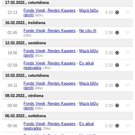
17.02.2022., ceturtdiena
Fonds Viegli, Renārs Kaupers
-
Mazā bilžu
23:13
3:33
rāmītī
(62x)
16.02.2022., trešdiena
Fonds Viegli, Renārs Kaupers
-
Ne citu rīt
02:45
3:38
(23x)
12.02.2022., sestdiena
Fonds Viegli, Renārs Kaupers
-
Mazā bilžu
19:50
3:33
rāmītī
(61x)
Fonds Viegli, Renārs Kaupers
-
Es atkal
02:59
2:32
neatvados
(35x)
10.02.2022., ceturtdiena
Fonds Viegli, Renārs Kaupers
-
Mazā bilžu
04:11
3:33
rāmītī
(60x)
08.02.2022., otrdiena
Fonds Viegli, Renārs Kaupers
-
Mazā bilžu
09:50
3:33
rāmītī
(59x)
06.02.2022., svētdiena
Fonds Viegli, Renārs Kaupers
-
Es atkal
05:56
2:32
neatvados
(34x)