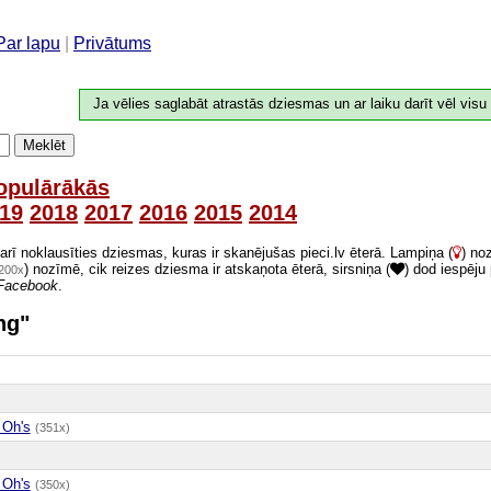
Par lapu
|
Privātums
Ja vēlies saglabāt atrastās dziesmas un ar laiku darīt vēl visu
Meklēt
opulārākās
19
2018
2017
2016
2015
2014
 arī noklausīties dziesmas, kuras ir skanējušas pieci.lv ēterā. Lampiņa (
) no
) nozīmē, cik reizes dziesma ir atskaņota ēterā, sirsniņa (
) dod iespēju
200x
Facebook
.
ing"
 Oh's
(351x)
 Oh's
(350x)