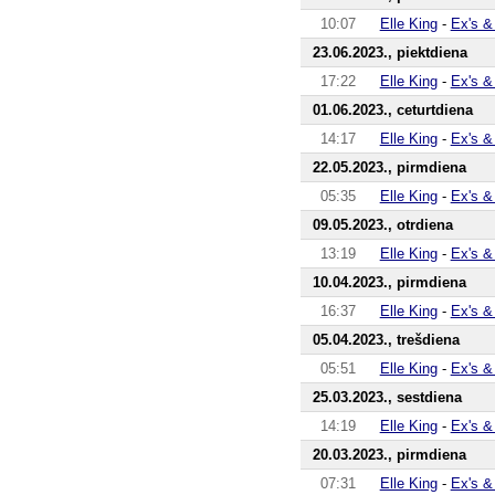
10:07
Elle King
-
Ex's &
23.06.2023., piektdiena
17:22
Elle King
-
Ex's &
01.06.2023., ceturtdiena
14:17
Elle King
-
Ex's &
22.05.2023., pirmdiena
05:35
Elle King
-
Ex's &
09.05.2023., otrdiena
13:19
Elle King
-
Ex's &
10.04.2023., pirmdiena
16:37
Elle King
-
Ex's &
05.04.2023., trešdiena
05:51
Elle King
-
Ex's &
25.03.2023., sestdiena
14:19
Elle King
-
Ex's &
20.03.2023., pirmdiena
07:31
Elle King
-
Ex's &