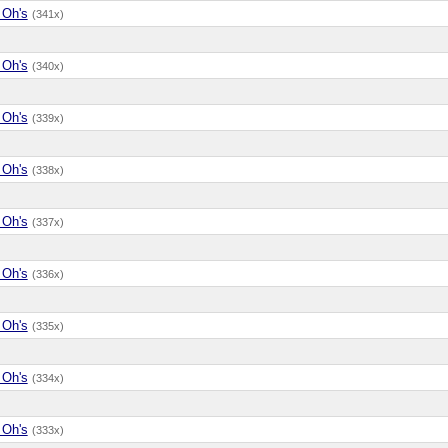
 Oh's
(341x)
 Oh's
(340x)
 Oh's
(339x)
 Oh's
(338x)
 Oh's
(337x)
 Oh's
(336x)
 Oh's
(335x)
 Oh's
(334x)
 Oh's
(333x)