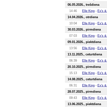
06.05.2026., trešdiena
14:46
Elle King
-
Ex's &
14.04.2026., otrdiena
10:04
Elle King
-
Ex's &
30.03.2026., pirmdiena
07:03
Elle King
-
Ex's &
09.01.2026., piektdiena
13:56
Elle King
-
Ex's &
13.11.2025., ceturtdiena
06:39
Elle King
-
Ex's &
20.10.2025., pirmdiena
15:13
Elle King
-
Ex's &
14.08.2025., ceturtdiena
06:31
Elle King
-
Ex's &
28.07.2025., pirmdiena
09:43
Elle King
-
Ex's &
13.06.2025., piektdiena