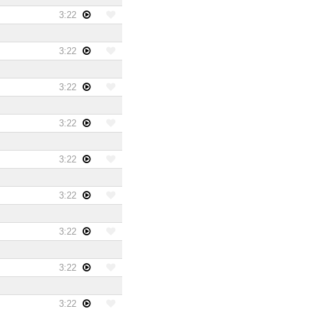
3:22
3:22
3:22
3:22
3:22
3:22
3:22
3:22
3:22