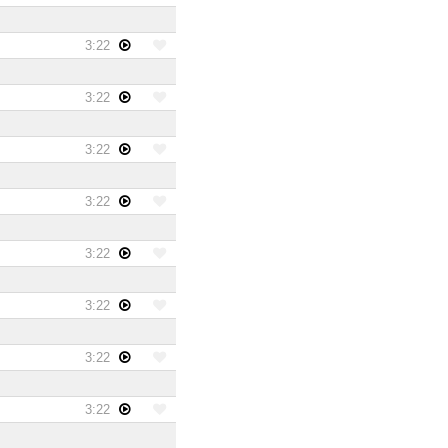
3:22
3:22
3:22
3:22
3:22
3:22
3:22
3:22