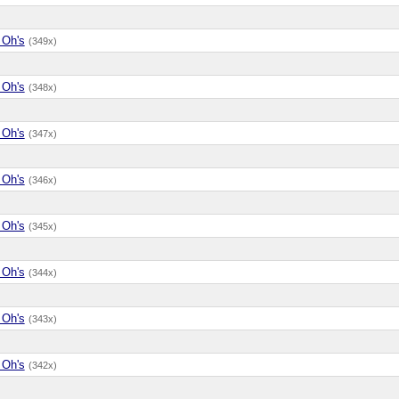
 Oh's
(349x)
 Oh's
(348x)
 Oh's
(347x)
 Oh's
(346x)
 Oh's
(345x)
 Oh's
(344x)
 Oh's
(343x)
 Oh's
(342x)